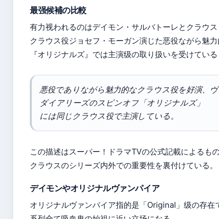
最强候補の比較
有力视われるのはデイモン・サルバトーレとクラウス・
クラウス役ジョセフ・モーガン演じた恶役ながら魅力
『オリジナルズ』では主演级の取り扱いを受けている
悪役でありながら魅力的なクラウス役を好演、ヴ
ダイアリーズのスピンオフ「オリジナルズ」
には同じクラウス役で主演している。
この描述はスーパー！ドラマTVの公式記載によるも
クラウスのシリーズ内外での重要性を裏付けている。
デイモンやオリジナルヴァンパイア
オリジナルヴァンパイア指的是「Original」级の存在
系列全て吸血鬼の始祖に近い立场になる。