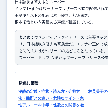
日本語吹き替え版はスーパー！
ドラマTVまたはワーナーブラザース公式で配信され
主要キャストの配音は木下紗華、加瀬康之、
桐本拓哉という実績ある声優が担当している。
まとめ：
ヴァンパイア・ダイアリーズは主要キャス
り、日本語吹き替えも高质量だ。エレナの正体と成
之间的关系性がシリーズの见どころとなっている。
スーパー！ドラマTVまたはワーナーブラザース公
見逃し厳禁
泥酔の定義・症状・読み方・介抱方
林芙美子の
法・酩酊との違い・危険なサイン・急
性アルコール中毒・性欲との関係を徹