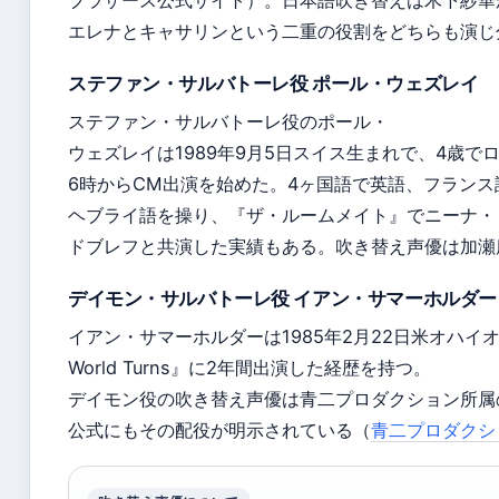
ブラザース公式サイト）。日本語吹き替えは木下紗華
エレナとキャサリンという二重の役割をどちらも演じ
ステファン・サルバトーレ役 ポール・ウェズレイ
ステファン・サルバトーレ役のポール・
ウェズレイは1989年9月5日スイス生まれで、4歳で
6時からCM出演を始めた。4ヶ国語で英語、フラン
ヘブライ語を操り、『ザ・ルームメイト』でニーナ・
ドブレフと共演した実績もある。吹き替え声優は加瀬康之（
デイモン・サルバトーレ役 イアン・サマーホルダー
イアン・サマーホルダーは1985年2月22日米オハイオ州
World Turns』に2年間出演した経歴を持つ。
デイモン役の吹き替え声優は青二プロダクション所属
公式にもその配役が明示されている（
青二プロダクシ