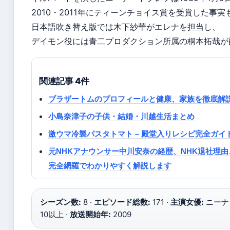
2010・2011年にティーンチョイス賞を受賞した事
日本語吹き替え版では木下紗華がエレナを担当し、
デイモン役には青二プロダクション所属の桐本拓哉が
関連記事 4件
ブラザートムのプロフィールと健康、家族を徹底解
小島奈津子の子供・結婚・川越生活まとめ
激ウマ冷製パスタトマト – 殿堂入りレシピ完全ガイ
元NHKアナウンサー中川安奈の経歴、NHK退社理
完全網羅でわかりやすく解説します
シーズン数:
8 ·
エピソード総数:
171 ·
主演女優:
ニーナ
10以上 ·
放送開始年:
2009