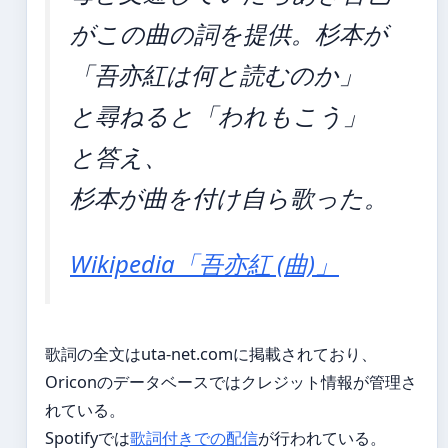
がこの曲の詞を提供。杉本が
「吾亦紅は何と読むのか」
と尋ねると「われもこう」
と答え、
杉本が曲を付け自ら歌った。
Wikipedia「吾亦紅 (曲)」
歌詞の全文はuta-net.comに掲載されており、
Oriconのデータベースではクレジット情報が管理さ
れている。
Spotifyでは
歌詞付きでの配信
が行われている。