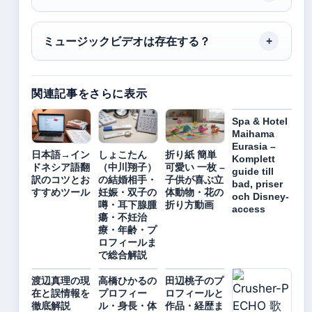
ミュージックビデオは存在する？
関連記事をさらに表示
Spa & Hotel
Maihama
Eurasia –
日本語→イン
しょこたん
折り紙 簡単
Komplett
ドネシア語翻
（中川翔子）
可愛い 一枚 –
guide till
訳のコツとお
の結婚相手・
子供が喜ぶ立
bad, priser
すすめツール
妊娠・双子の
体動物・花の
och Disney-
噂・耳下腺腫
折り方動画
access
瘍・不妊治
療・年齢・プ
ロフィールま
で総合解説
渡辺真理の現
高橋ひかるの
田辺桃子のプ
在と誤情報を
プロフィー
ロフィールと
徹底解説
ル・身長・体
作品・経歴ま