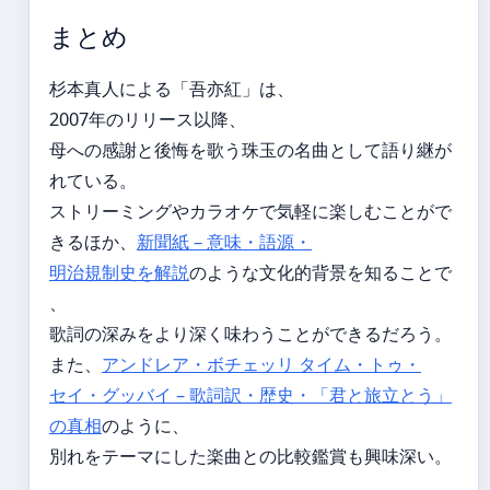
まとめ
杉本真人による「吾亦紅」は、
2007年のリリース以降、
母への感謝と後悔を歌う珠玉の名曲として語り継が
れている。
ストリーミングやカラオケで気軽に楽しむことがで
きるほか、
新聞紙 – 意味・語源・
明治規制史を解説
のような文化的背景を知ることで
、
歌詞の深みをより深く味わうことができるだろう。
また、
アンドレア・ボチェッリ タイム・トゥ・
セイ・グッバイ – 歌詞訳・歴史・「君と旅立とう」
の真相
のように、
別れをテーマにした楽曲との比較鑑賞も興味深い。