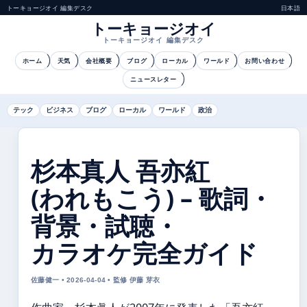
トーキョージオイ 編集デスク
日本語
トーキョージオイ
トーキョージオイ 編集デスク
ホーム
天気
会社概要
ブログ
ローカル
ワールド
お問い合わせ
ニュースレター
テック
ビジネス
ブログ
ローカル
ワールド
政治
杉本真人 吾亦紅
(われもこう) – 歌詞・
背景・試聴・
カラオケ完全ガイド
佐藤健一 • 2026-04-04 • 監修 伊藤 芽衣