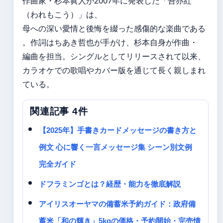
作曲家・杉本眞人が2007年に発表した「吾亦紅
（われもこう）」は、
母への深い愛情と後悔を綴った感傷的な楽曲である
。作詞はちあき哲也が手がけ、杉本自身が作曲・
編曲を担当。シングルとしてリリースされて以来、
カラオケでの歌唱やカバー版を通じて長く親しまれ
ている。
関連記事 4件
【2025年】手書きカードメッセージの書き方と
例文 心に響く一言メッセージ集 シーン別文例
完全ガイド
ドフラミンゴとは？経歴・能力を徹底解説
アイリスオーヤマの備蓄米予約ガイド：政府備
蓄米「和の輝き」5kgの価格・予約開始・完売情