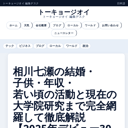
トーキョージオイ 編集デスク
日本語
トーキョージオイ
トーキョージオイ 編集デスク
ホーム
天気
会社概要
ブログ
ローカル
ワールド
お問い合わせ
ニュースレター
テック
ビジネス
ブログ
ローカル
ワールド
政治
相川七瀬の結婚・
子供・年収・
若い頃の活動と現在の
大学院研究まで完全網
羅して徹底解説