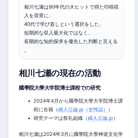
相川七瀬は90年代の大ヒットで得た印税収
入を背景に、
40代で学び直しという選択をした。
短期的な収入最大化ではなく、
長期的な知的探求を優先した判断と言える
。
相川七瀬の現在の活動
國學院大學大学院博士課程での研究
2024年4月から國學院大學大学院博士課
程に在籍（
婦人公論.jp（女性誌）
）
研究テーマは祭礼組織（
婦人公論.jp
）
相川七瀬は2024年3月に國學院大學神道文化学