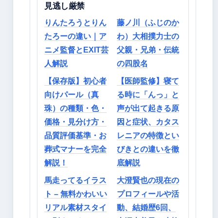
見逃し厳禁
りんたろうとりん
藤ノ川（ふじのか
たろーの違い｜ア
わ）大相撲力士の
ニメ監督とEXIT芸
父親・兄弟・伝統
人解説
の四股名
【保存版】初心者
【医師監修】寝て
向けパール（真
る時に「んっ」と
珠）の種類・色・
声が出て起きる原
価格・見分け方・
因と症状、カタス
品質評価基準・お
レニアの特徴とい
葬式マナーを完全
びきとの違いを徹
解説！
底解説
馬走ってるイラス
大澄賢也の現在の
ト – 無料かわいい
プロフィールや活
リアル素材スタイ
動、結婚歴6回、