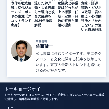
表作を徹底解
退した錦戸
衆議院と参議
意味・語源・
説：初代ジェ
亮・大倉忠義
院はどっちが
類語・ビジネ
ームズ・ボン
らの理由と改
上？権限・任
ス敬語・言い
ドの生涯【ス
名の経緯を
期・定数・解
換え・心理的
コットランド
2024年徹底
散の有無と優
特徴と「せわ
出身】
解説
越の理由
しない」の違
いも徹底解説
筆者情報
佐藤健一
私は東京に住むライターです。主にテク
ノロジーと文化に関する記事を執筆して
います。東京の最新のトレンドを追いか
けるのが好きです。
トーキョージオイ
トーキョージオイ はニュース、ガイド、分析をモダンなニュースルーム構成
で提供し、編集部が継続的に更新します。
人気