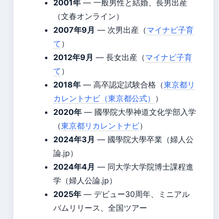
2001年
— 一般男性と結婚、長男出産
（文春オンライン）
2007年9月
— 次男出産（
マイナビ子育
て
）
2012年9月
— 長女出産（
マイナビ子育
て
）
2018年
— 高卒認定試験合格（
東京都リ
カレントナビ（東京都公式）
）
2020年
— 國學院大學神道文化学部入学
（
東京都リカレントナビ
）
2024年3月
— 國學院大學卒業（婦人公
論.jp）
2024年4月
— 同大学大学院博士課程進
学（婦人公論.jp）
2025年
— デビュー30周年、ミニアル
バムリリース、全国ツアー