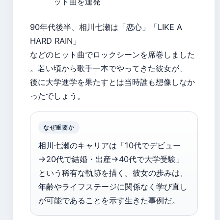
ット曲を連発
90年代後半、相川七瀬は「恋心」「LIKE A
HARD RAIN」
などのヒット曲でロックシーンを席巻しました
。若い頃から歌手一本でやってきた彼女が、
後に大学進学を果たすとは当時誰も想像しなか
ったでしょう。
なぜ重要か
相川七瀬のキャリアは「10代でデビュー
→20代で結婚・出産→40代で大学受験」
という稀有な軌跡を描く。彼女の歩みは、
年齢やライフステージに関係なく学び直し
が可能であることを示す生きた事例だ。