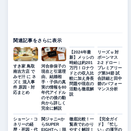
関連記事をさらに表示
【2024年最
リーズ u 対
新】メッシの
ボーンマス
時給は約201
2-2 ドロー：
すき家 鳥取
河合奈保子の
万円！ロナウ
プレミアリー
南吉方店 で
現在と引退理
ドとの収入比
グ第34節 試
みそ汁 に ネ
由、結婚相
較に加え身長
合詳細と田中
ズミ 混入事
手・子供の真
問題や現在の
碧のパフォー
件 原因・対
実の情報を80
活動も徹底解
マンス分析
応まとめ
年代アイドル
説
のその後の動
向から詳しく
完全に解説
ショーン・コ
関ジャニ∞か
徹底比較！一
【完全ガイ
ネリーの経
らSUPER
覧表でわかり
ド】「忙し
歴・死因・代
EIGHTへ：脱
やすく解説！
い」の漢字の