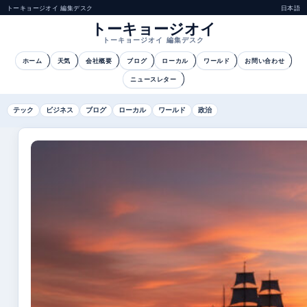
トーキョージオイ 編集デスク
日本語
トーキョージオイ
トーキョージオイ 編集デスク
ホーム
天気
会社概要
ブログ
ローカル
ワールド
お問い合わせ
ニュースレター
テック
ビジネス
ブログ
ローカル
ワールド
政治