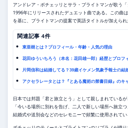
アンドレア・ボチェッリとサラ・ブライトマンが歌う「
1996年にリリースされたデュエット曲である。この
を基に、ブライトマンの提案で英語タイトルが加えられ
関連記事 4件
東亜樹とは？プロフィール・年齢・人気の理由
花田ゆういちろう（本名：花田雄一郎）経歴とプロフ
片岡信和は結婚してる？39歳イケメン気象予報士の結
アクセラレータとは？『とある魔術の禁書目録』のキ
日本では邦題「君と旅立とう」として親しまれているが
「今いる場所に別れを告げ、二人で新しい場所へ旅立つ
結婚式や送別会などのセレモニーで頻繁に使用されてい
ボチェッリのテノールとブライトマンのソプラノが織り