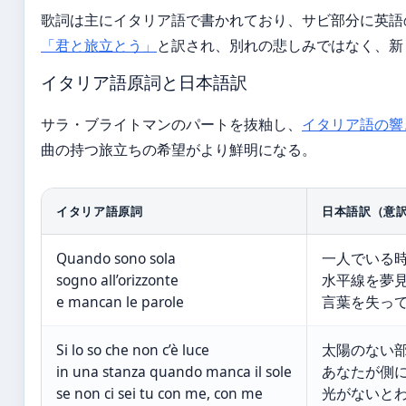
歌詞は主にイタリア語で書かれており、サビ部分に英語の「Tim
「君と旅立とう」
と訳され、別れの悲しみではなく、新
イタリア語原詞と日本語訳
サラ・ブライトマンのパートを抜粙し、
イタリア語の響
曲の持つ旅立ちの希望がより鮮明になる。
イタリア語原詞
日本語訳（意
Quando sono sola
一人でいる
sogno all’orizzonte
水平線を夢
e mancan le parole
言葉を失っ
Si lo so che non c’è luce
太陽のない
in una stanza quando manca il sole
あなたが側
se non ci sei tu con me, con me
光がないと