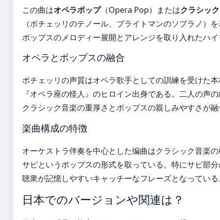
この曲は
オペラポップ
（Opera Pop）または
クラシック
（ボチェッリのテノール、ブライトマンのソプラノ）を
ポップスのメロディー展開とアレンジを取り入れたハイ
オペラとポップスの融合
ボチェッリの声質はオペラ歌手としての訓練を受けた本
『オペラ座の怪人』のヒロイン出身である。二人の声の
クラシック音楽の重厚さとポップスの親しみやすさが融
楽曲構成の特徴
オーケストラ伴奏を中心とした编曲はクラシック音楽の様
サビというポップスの形式を取っている。特にサビ部分の「Tim
聴衆が記憶しやすいキャッチーなフレーズとなっている
日本でのバージョンや関連は？