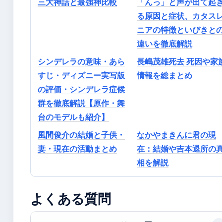
三大神話と最強神比較
「んっ」と声が出て起
る原因と症状、カタス
ニアの特徴といびきと
違いを徹底解説
シンデレラの意味・あら
長嶋茂雄死去 死因や家
すじ・ディズニー実写版
情報を総まとめ
の評価・シンデレラ症候
群を徹底解説【原作・舞
台のモデルも紹介】
風間俊介の結婚と子供・
なかやまきんに君の現
妻・現在の活動まとめ
在：結婚や吉本退所の
相を解説
よくある質問