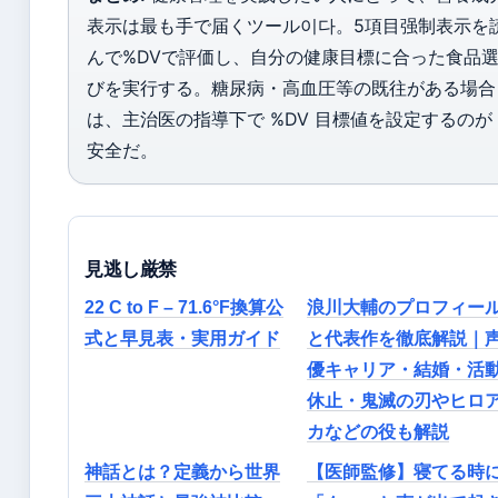
表示は最も手で届くツール이다。5項目强制表示を
んで%DVで評価し、自分の健康目標に合った食品
びを実行する。糖尿病・高血圧等の既往がある場合
は、主治医の指導下で %DV 目標値を設定するのが
安全だ。
見逃し厳禁
22 C to F – 71.6°F換算公
浪川大輔のプロフィー
式と早見表・実用ガイド
と代表作を徹底解説｜
優キャリア・結婚・活
休止・鬼滅の刃やヒロ
カなどの役も解説
神話とは？定義から世界
【医師監修】寝てる時