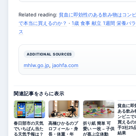
Related reading:
貧血に即効性のある飲み物はコン
で本当に買えるのか？
·
1歳 食事 献立 1週間 栄養バ
ス
ADDITIONAL SOURCES
mhlw.go.jp
,
jaohfa.com
関連記事をさらに表示
貧血に即
ある飲み
ンビニで
買えるの
春日部市の天気
高橋ひかるのプ
折り紙 簡単 可
手3社25
でいちばん当た
ロフィール・身
愛い 一枚 – 子供
結果
る天気予報は？
長・体重・年
が喜ぶ立体動