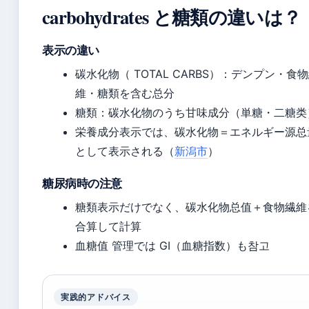
carbohydrates と糖類の違いは？
表示の違い
碳水化物（ TOTAL CARBS）：デンプン・食
維・糖類を含む总分
糖類：碳水化物のうち甘味成分（単糖・二糖类
栄養成分表示では、碳水化物＝エネルギー源总
として表示される（
新潟市
）
糖尿病時の注意
糖類表示だけでなく、碳水化物总值＋食物繊維
合算して計算
血糖值 管理では GI（血糖指数）も참고
実践的アドバイス