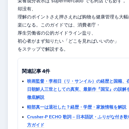
栄養成分表示は supermercado でも药店でも必ず
，
却没有、
理解のポイントさえ押さえれば购物も健康管理も大幅
楽になる。このガイドでは、消費者庁・
厚生労働省の公的ガイドライン盐り、
初心者がまず知りたい「どこを見ればいいのか」
をステップで解説する。
関連記事 4件
映画監督・李相日（リ・サンイル）の経歴と国籍、
日朝鮮人三世としての真実、最新作『国宝』の誤解
徹底解説
軽部真一は退社した？経歴・学歴・家族情報を解説
Crusher-P ECHO 歌詞 – 日本語訳・ふりがな付き歌
方ガイド