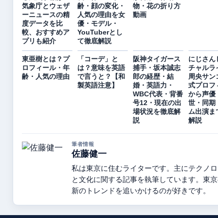
気象庁とウェザ
齢・顔の変化・
物・花の折り方
ーニュースの精
人気の理由を女
動画
度データを比
優・モデル・
較、おすすめア
YouTuberとし
プリも紹介
て徹底解説
東亜樹とは？プ
「コーデ」と
阪神タイガース
にじさん
ロフィール・年
は？意味を英語
捕手・坂本誠志
チャルラ
齢・人気の理由
で言うと？【和
郎の経歴・結
周央サン
製英語注意】
婚・英語力・
式プロフ
WBC代表・背番
から声優
号12・現在の出
世・同期
場状況を徹底解
ム出演ま
説
解説
筆者情報
佐藤健一
私は東京に住むライターです。主にテクノロ
と文化に関する記事を執筆しています。東京
新のトレンドを追いかけるのが好きです。