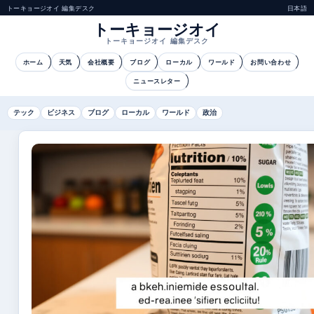
トーキョージオイ 編集デスク
日本語
トーキョージオイ
トーキョージオイ 編集デスク
ホーム
天気
会社概要
ブログ
ローカル
ワールド
お問い合わせ
ニュースレター
テック
ビジネス
ブログ
ローカル
ワールド
政治