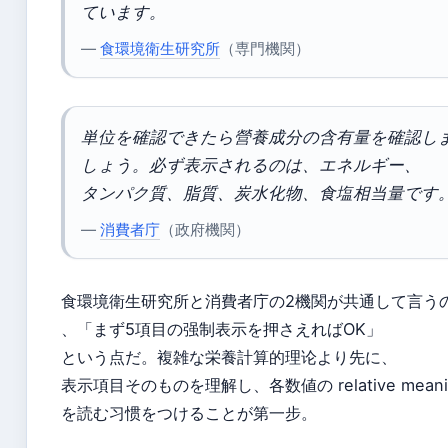
ています。
—
食環境衛生研究所
（専門機関）
単位を確認できたら營養成分の含有量を確認し
しょう。必ず表示されるのは、エネルギー、
タンパク質、脂質、炭水化物、食塩相当量です
—
消費者庁
（政府機関）
食環境衛生研究所と消費者庁の2機関が共通して言う
、「まず5項目の强制表示を押さえればOK」
という点だ。複雑な栄養計算的理论より先に、
表示項目そのものを理解し、各数値の relative meani
を読む习惯をつけることが第一步。