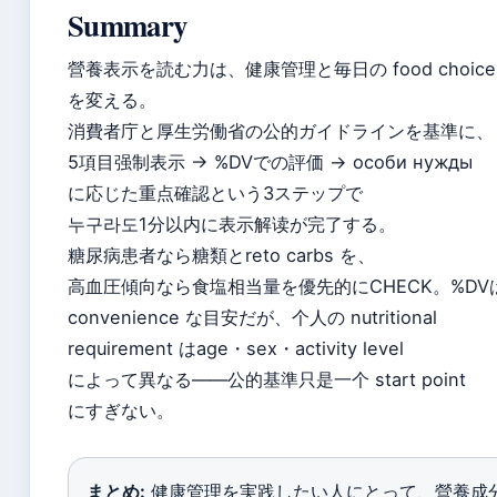
Summary
營養表示を読む力は、健康管理と毎日の food choice
を変える。
消費者庁と厚生労働省の公的ガイドラインを基準に、
5項目强制表示 → %DVでの評価 → особи нужды
に応じた重点確認という3ステップで
누구라도1分以内に表示解读が完了する。
糖尿病患者なら糖類とreto carbs を、
高血圧傾向なら食塩相当量を優先的にCHECK。%DV
convenience な目安だが、个人の nutritional
requirement はage・sex・activity level
によって異なる——公的基準只是一个 start point
にすぎない。
まとめ:
健康管理を実践したい人にとって、營養成