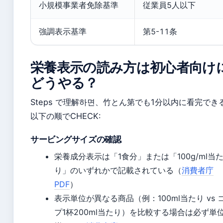
小規模事業者免除基準
従業員5人以下
強調表示基準
第5-11条
栄養表示の読み方は初心者向け
どうやる？
Steps で理解하면、竹とん第でも1分以内に看完でき
以下の顺でCHECK:
サービングサイズの確認
栄養成分表示は「1食分」または「100g/ml当
り」のいずれかで記載されている（
消費者庁
PDF
）
表示単位が異なる商品（例：100ml当たり vs 
プ1杯200ml当たり）を比較する場合は必ず単