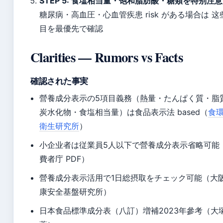
STEP 5: 食塩相当量・饱和脂肪酸・糖類を特别注意
糖尿病・高血圧・心血管疾患 risk がある場合は 这
目を最優先で確認
Clarities — Rumors vs Facts
確認された事実
營養成分表示の5項目義務（熱量・たんぱく質・脂
炭水化物・食塩相当量）は食品表示法 based（
食
衛生研究所
）
小企业者は従業員5人以下で營養成分表示省略可能
費者庁 PDF）
營養成分表示活用で1日総摂取をチェック可能（大
康安全基盤研究所）
日本食品標準成分表（八訂）増補2023年參考（大