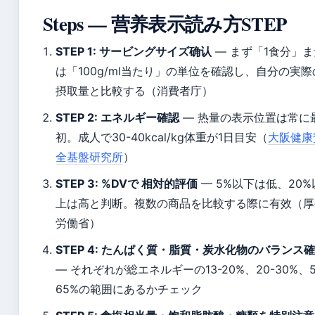
Steps — 营养表示読み方STEP
STEP 1: サービングサイズ确认
— まず「1食分」ま
は「100g/ml当たり」の単位を確認し、自分の実際
摂取量と比較する（消費者庁）
STEP 2: エネルギー確認
— 热量の表示位置は常に
初。成人で30-40kcal/kg体重が1日目安（
大阪健康
全基盤研究所
）
STEP 3: %DVで 相対的評価
— 5%以下は低、20%
上は高と判断。複数の商品を比較する際に有效（厚
労働省）
STEP 4: たんぱく質・脂質・炭水化物のバランス
— それぞれが総エネルギーの13-20%、20-30%、5
65%の範囲にあるかチェック