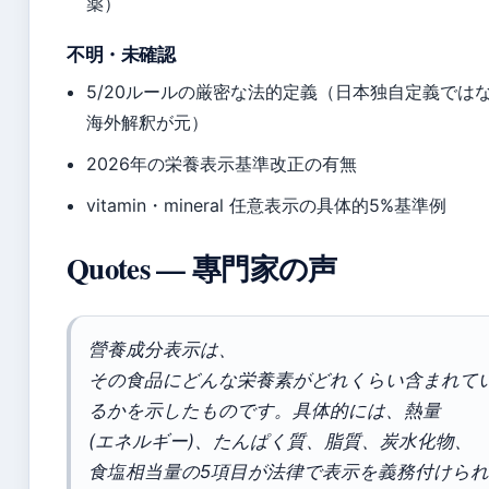
薬）
不明・未確認
5/20ルールの厳密な法的定義（日本独自定義では
海外解釈が元）
2026年の栄養表示基準改正の有無
vitamin・mineral 任意表示の具体的5%基準例
Quotes — 專門家の声
營養成分表示は、
その食品にどんな栄養素がどれくらい含まれて
るかを示したものです。具体的には、熱量
(エネルギー)、たんぱく質、脂質、炭水化物、
食塩相当量の5項目が法律で表示を義務付けられ