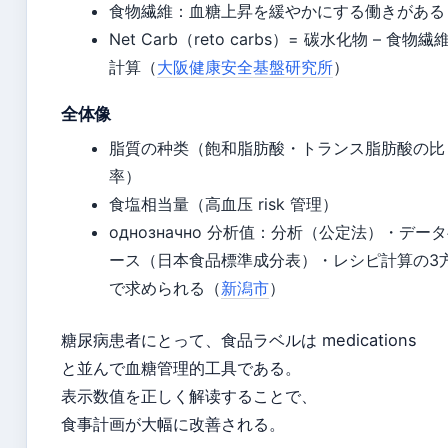
食物繊維：血糖上昇を緩やかにする働きがある
Net Carb（reto carbs）= 碳水化物 – 食物繊
計算（
大阪健康安全基盤研究所
）
全体像
脂質の种类（飽和脂肪酸・トランス脂肪酸の比
率）
食塩相当量（高血压 risk 管理）
однозначно 分析值：分析（公定法）・デー
ース（日本食品標準成分表）・レシピ計算の3
で求められる（
新潟市
）
糖尿病患者にとって、食品ラベルは medications
と並んで血糖管理的工具である。
表示数值を正しく解读することで、
食事計画が大幅に改善される。