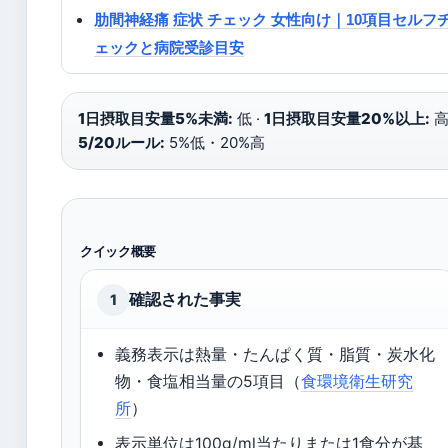
肋間神経痛 症状 チェック 女性向け｜10項目セルフ
ェックと病院受診目安
1日摂取目安量5%未満:
低 ·
1日摂取目安量20%以上:
高 
5/20ルール:
5%低・20%高
クイック概要
確認された事実
1
義務表示は熱量・たんぱく質・脂質・炭水化
物・食塩相当量の5項目（
食環境衛生研究
所
）
表示単位は100g/ml当たりまたは1食分が基