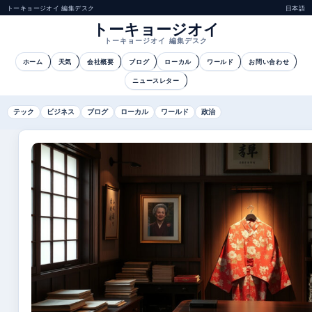
トーキョージオイ 編集デスク
日本語
トーキョージオイ
トーキョージオイ 編集デスク
ホーム
天気
会社概要
ブログ
ローカル
ワールド
お問い合わせ
ニュースレター
テック
ビジネス
ブログ
ローカル
ワールド
政治