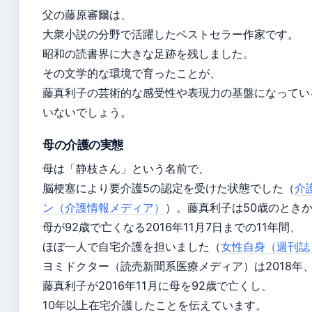
父の藤原審爾は、
大衆小説の分野で活躍したベストセラー作家です。
昭和の読書界に大きな足跡を残しました。
その文学的な環境で育ったことが、
藤真利子の芸術的な感受性や表現力の基盤になってい
いないでしょう。
母の介護の実態
母は「静枝さん」という名前で、
脳梗塞により要介護5の認定を受けた状態でした（
介
ン（介護情報メディア）
）。藤真利子は50歳のとき
母が92歳で亡くなる2016年11月7日までの11年間、
ほぼ一人で自宅介護を担いました（
女性自身（週刊誌
ヨミドクター（読売新聞系医療メディア）は2018年
藤真利子が2016年11月に母を92歳で亡くし、
10年以上在宅介護したことを伝えています。