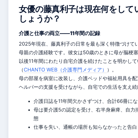
女優の藤真利子は現在何をして
しょうか？
介護と仕事の両立——11年間の記録
2025年現在、藤真利子の日常を最も深く特徴づけて
母親の介護経験です。彼女は50歳のときに母が脳梗
以後11年間にわたり自宅介護を続けたことを明かして
（
CHANTO WEB（介護専門メディア）
）。
母の部屋を病室に改装し、介護ベッドや福祉用具を配
ヘルパーの支援を受けながら、自宅での生活を支え続
介護日誌を11年間欠かさずつけ、合計66冊に
母は要介護5の認定を受け、右半身麻痺、自力
態
仕事を失い、通帳の場所も知らなかったと告白