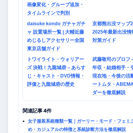
画像変化・グループ追加・
タイムラインで判別
daisuke kondo ガチャガチ
京都熊出没マップ20
ャ 設置場所一覧 | 大輔近藤
2025年最新出没
めじるしアクセサリー全国
対策ガイド
東京店舗ガイド
トワイライト・ウォリアー
武藤敬司のプロフ
ズ 決戦！九龍城砦 – あらす
年収・結婚相手・
じ・キャスト・DVD情報・
現在地・今後の活
評価と九龍城砦の歴史
ートムタ・ABEM
ダーを徹底解説
関連記事 4件
女子服装系統種類一覧｜ガーリー・モード・フェミ
め・カジュアルの特徴と系統診断方法を徹底解説