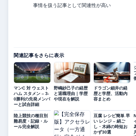
事情を扱う記事として関連性が高い
関連記事をさらに表示
マンC 対 ウェスト
野嶋紗己子の経歴
ドラゴン細井の経
ハム スタメン – 3-
と退職理由｜学歴
歴と学歴、活動内
0勝利の先発メンバ
や現在を解説
容まとめ
ーと試合詳細
陸上競技の種目別
豆腐 レシピ簡単 早
難易度・記録・ル
い レンジ – 絹ご
ール完全解説
し・木綿の時短お
かず30選