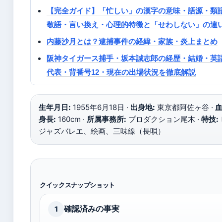
【完全ガイド】「忙しい」の漢字の意味・語源・類
敬語・言い換え・心理的特徴と「せわしない」の違
内藤沙月とは？逮捕事件の経緯・家族・炎上まとめ
阪神タイガース捕手・坂本誠志郎の経歴・結婚・英語
代表・背番号12・現在の出場状況を徹底解説
生年月日:
1955年6月18日 ·
出身地:
東京都阿佐ヶ谷 ·
血
身長:
160cm ·
所属事務所:
プロダクション尾木 ·
特技:
ジャズバレエ、絵画、三味線（長唄）
クイックスナップショット
確認済みの事実
1