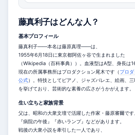
藤真利子はどんな人？
基本プロフィール
藤真利子——本名は藤原真理——は、
1955年6月18日に東京都阿佐ヶ谷で生まれました
（Wikipedia（百科事典））。血液型はA型、身長は1
現在の所属事務所はプロダクション尾木です（
プロダ
公式
）。特技としてピアノ、ジャズバレエ、絵画、三
を挙げており、芸術的な素養の広さがうかがえます。
生い立ちと家族背景
父は、昭和の大衆文壇で活躍した作家・藤原審爾です
『病院の午後』『赤いランプ』などがあります。
戦後の大衆小説を牽引した一人であり、