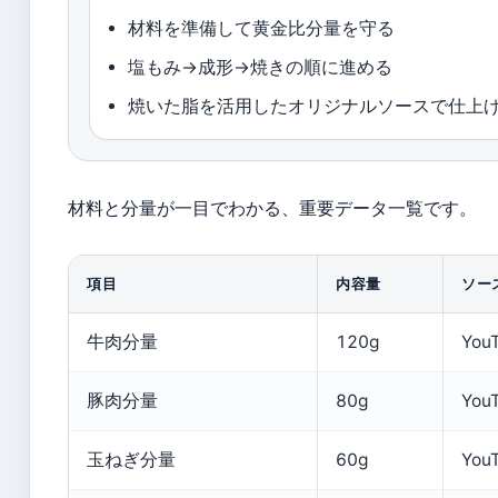
材料を準備して黄金比分量を守る
塩もみ→成形→焼きの順に進める
焼いた脂を活用したオリジナルソースで仕上
材料と分量が一目でわかる、重要データ一覧です。
項目
内容量
ソー
牛肉分量
120g
Yo
豚肉分量
80g
Yo
玉ねぎ分量
60g
Yo