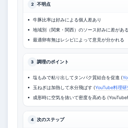
不明点
2
牛豚比率は好みによる個人差あり
地域別（関東・関西）のソース好みに差があ
最適卵有無はレシピによって意見が分かれる
調理のポイント
3
塩もみで粘り出してタンパク質結合を促進 (
Y
玉ねぎは加熱して水分飛ばす (
YouTube料理
成形時に空気を抜いて密度を高める (YouTub
次のステップ
4