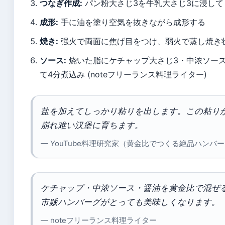
つなぎ作成:
パン粉大さじ3を牛乳大さじ3に浸して
成形:
手に油を塗り空気を抜きながら成形する
焼き:
强火で両面に焦げ目をつけ、弱火で蒸し焼き
ソース:
烧いた脂にケチャップ大さじ3・中浓ソース
て4分煮込み (noteフリーランス料理ライター)
盐を加えてしっかり
粘りを出します。この粘り
崩れ难い汉堡に育ちます。
— YouTube料理研究家（黄金比でつくる絶品ハンバ
ケチャップ・中浓ソース・醤油を黄金比で混ぜ
市贩ハンバーグがとっても美味しくなります。
— noteフリーランス料理ライター