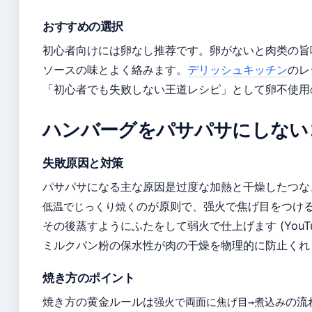
おすすめの選択
初心者向けには卵なし推荐です。卵がないと肉类の旨
ソースの味とよく絡みます。
デリッシュキッチン
のレ
「初心者でも失败しない王道レシピ」として卵不使用
ハンバーグをパサパサにしない
失敗原因と対策
パサパサになる主な原因是过度な加熱と干燥したつな
のが原则で、强火で焦げ目をつけ
低温でじっくり焼く
その後蒸すようにふたをして弱火で仕上げます (YouT
ミルクパン粉の保水性が肉の干燥を物理的に防止くれ
焼き方のポイント
焼き方の黄金ルールは
の流
强火で両面に焦げ目→煮込み