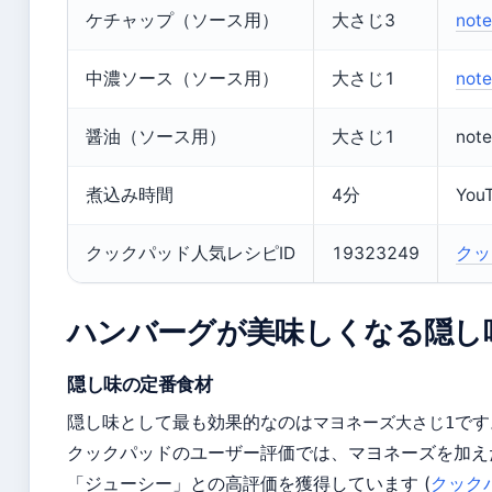
ケチャップ（ソース用）
大さじ3
no
中濃ソース（ソース用）
大さじ1
no
醤油（ソース用）
大さじ1
no
煮込み時間
4分
Yo
クックパッド人気レシピID
19323249
クッ
ハンバーグが美味しくなる隠し
隠し味の定番食材
隠し味として最も効果的なのは
です
マヨネーズ大さじ1
クックパッドのユーザー評価では、マヨネーズを加え
「ジューシー」との高評価を獲得しています (
クック