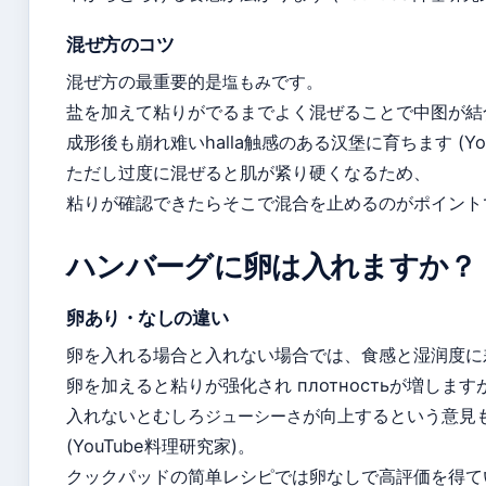
混ぜ方のコツ
混ぜ方の最重要的是
です。
塩もみ
盐を加えて粘りがでるまでよく混ぜることで中图が結
成形後も崩れ难いhalla触感のある汉堡に育ちます (Yo
ただし过度に混ぜると肌が紧り硬くなるため、
粘りが確認できたらそこで混合を止めるのがポイント
ハンバーグに卵は入れますか？
卵あり・なしの違い
卵を入れる場合と入れない場合では、食感と湿润度に
卵を加えると粘りが强化され плотностьが増します
入れないとむしろ
が向上するという意見
ジューシーさ
(YouTube料理研究家)。
クックパッドの简单レシピでは卵なしで高評価を得て