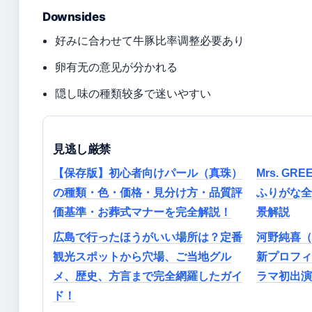
Downsides
好みに合わせて牛豚比率调整必要あり
卵有无の意见が分かれる
隠し味の種類较多で迷いやすい
見逃し厳禁
【保存版】初心者向けパール（真珠）
Mrs. GR
の種類・色・価格・見分け方・品質評
ふりがな全
価基準・お葬式マナーを完全解説！
景解説
広島で行ったほうがいい場所は？定番
河野純喜（
観光スポットから穴場、ご当地グル
新プロフィ
メ、歴史、方言まで完全網羅したガイ
ラマ初出演
ド！