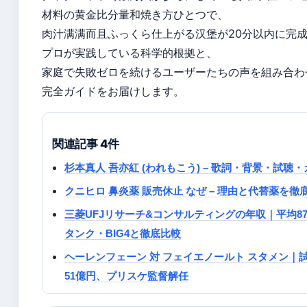
材料の黄金比分量和焼き方ひとつで、
肉汁满满而且ふっくら仕上がる汉堡が20分以内に完
プロが実践している科学的根拠と、
家庭で失敗ゼロを続けるユーザーたちの声を組み合わ
完全ガイドをお届けします。
関連記事 4件
杉本真人 吾亦紅 (われもこう) – 歌詞・背景・試聴
クニヒロ 鼻炎薬 販売休止 なぜ – 理由と代替薬を徹
三菱UFJリサーチ&コンサルティングの年収｜平均8
タンク・BIG4と徹底比較
ヘーレンフェーン 対 フェイエノールト スタメン｜試
51億円、プリスケ監督解任