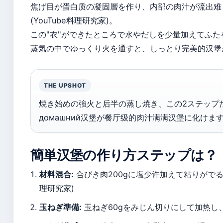
焦げ目が蛋白质の凝固層を作り、内部の肉汁が流出难
(YouTube料理研究家)。
この"衣"ができたところで水やだしを少量加えてふた
蒸気の中でゆっくり火を通すと、しっとり完美的汉堡
THE UPSHOT
焼き始めの強火と后半の蒸し焼き、この2ステップ
домашний汉堡が餐厅级的肉汁满满汉堡に化けま
簡単汉堡の作り方ステップは？
材料混合:
合びき肉200gに塩少许加えて粘りがでるま
理研究家)
玉ねぎ準備:
玉ねぎ60gをみじん切りにして加热し