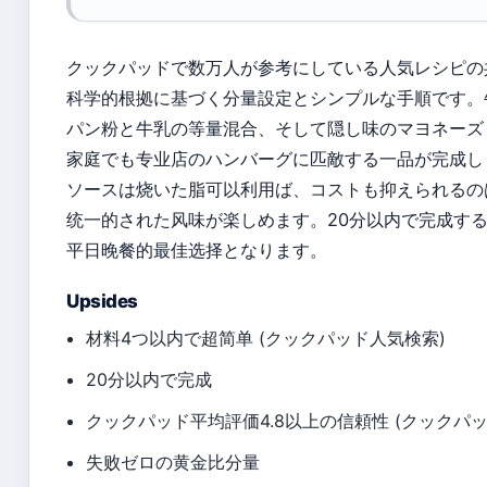
クックパッドで数万人が参考にしている人気レシピの
科学的根拠に基づく分量設定とシンプルな手順です。牛
パン粉と牛乳の等量混合、そして隠し味のマヨネーズ t
家庭でも专业店のハンバーグに匹敵する一品が完成し
ソースは烧いた脂可以利用ば、コストも抑えられるの
统一的された风味が楽しめます。20分以内で完成す
平日晚餐的最佳选择となります。
Upsides
材料4つ以内で超简单 (クックパッド人気検索)
20分以内で完成
クックパッド平均評価4.8以上の信頼性 (クックパッ
失败ゼロの黄金比分量