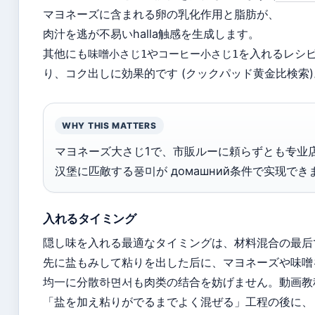
マヨネーズに含まれる卵の乳化作用と脂肪が、
肉汁を逃が不易いhalla触感を生成します。
其他にも
や
を入れるレシ
味噌小さじ1
コーヒー小さじ1
り、コク出しに効果的です (クックパッド黄金比検索)
WHY THIS MATTERS
マヨネーズ大さじ1で、市販ルーに頼らずとも专业
汉堡に匹敵する풍미が домашний条件で实现でき
入れるタイミング
隠し味を入れる最適なタイミングは、材料混合の最后
先に盐もみして粘りを出した后に、マヨネーズや味噌
均一に分散하면서も肉类の结合を妨げません。動画教
「盐を加え粘りがでるまでよく混ぜる」工程の後に、