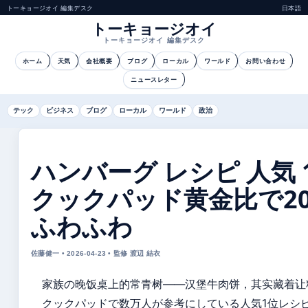
トーキョージオイ 編集デスク
日本語
トーキョージオイ
トーキョージオイ 編集デスク
ホーム
天気
会社概要
ブログ
ローカル
ワールド
お問い合わせ
ニュースレター
テック
ビジネス
ブログ
ローカル
ワールド
政治
ハンバーグ レシピ 人気 1
クックパッド黄金比で2
ふわふわ
佐藤健一 • 2026-04-23 • 監修 渡辺 結衣
家族の晚饭桌上的常青树——汉堡牛肉饼，其实藏着让
クックパッドで数万人が参考にしている人気1位レシ