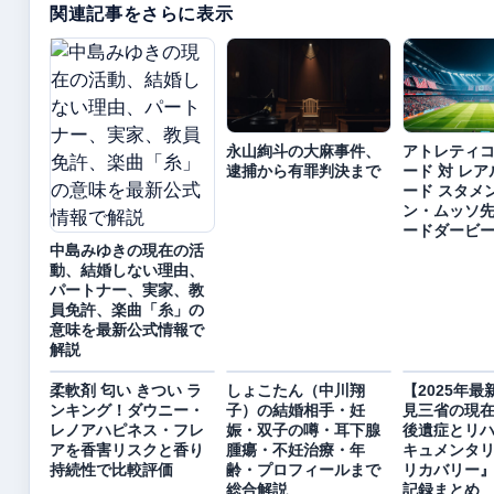
関連記事をさらに表示
永山絢斗の大麻事件、
アトレティ
逮捕から有罪判決まで
ード 対 レ
ード スタメ
ン・ムッソ先
ードダービ
中島みゆきの現在の活
動、結婚しない理由、
パートナー、実家、教
員免許、楽曲「糸」の
意味を最新公式情報で
解説
柔軟剤 匂い きつい ラ
しょこたん（中川翔
【2025年
ンキング！ダウニー・
子）の結婚相手・妊
見三省の現
レノアハピネス・フレ
娠・双子の噂・耳下腺
後遺症とリ
アを香害リスクと香り
腫瘍・不妊治療・年
キュメンタ
持続性で比較評価
齢・プロフィールまで
リカバリー
総合解説
記録まとめ