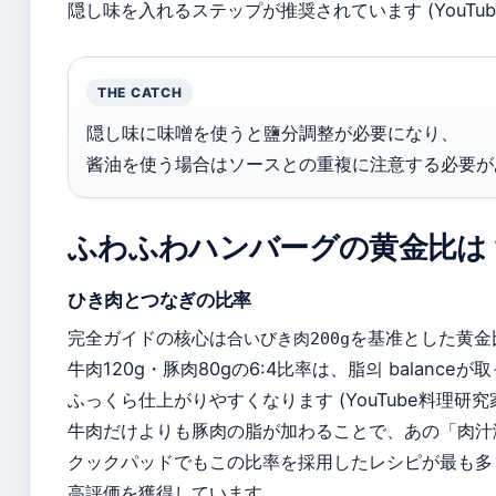
隠し味を入れるステップが推奨されています (YouTu
THE CATCH
隠し味に味噌を使うと鹽分調整が必要になり、
酱油を使う場合はソースとの重複に注意する必要が
ふわふわハンバーグの黄金比は
ひき肉とつなぎの比率
完全ガイドの核心は
を基准とした黄金
合いびき肉200g
牛肉120g・豚肉80gの6:4比率は、脂의 balance
ふっくら仕上がりやすくなります (YouTube料理研究
牛肉だけよりも豚肉の脂が加わることで、あの「肉汁
クックパッドでもこの比率を採用したレシピが最も多
高評価を獲得しています。