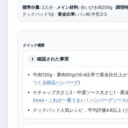
標準分量:
2人分 ·
メイン材料:
合いびき肉200g ·
調理時
クックパッド1位 ·
黄金比率:
パン粉:牛乳3:3
クイック概要
確認された事実
1
牛肉120g・豚肉80gの6:4比率で黄金比仕上がる
つくる絶品ハンバーグ
)
ケチャップ大さじ3・中濃ソース大さじ1・醤
(
note – これが一番うまい！ハンバーグソー
クックパッド人気レシピ，平均評価4.8以上 (