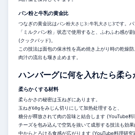
パン粉と牛乳の黄金比
つなぎの黄金比は
です。パ
パン粉大さじ3:牛乳大さじ3
「ミルクパン粉」状态で使用すると、ふわふわ感が剧
(クックパッド)。
この技法は面包の保水性を高め焼き上がり時の乾燥防
肉汁の流出も堰き止めます。
ハンバーグに何を入れたら柔ら
柔らかくする材料
柔らかさの秘密は玉ねぎにあります。
をみじん切りにして加热处理すると、
玉ねぎ60g
糖分が釋放されて肉の旨味と結合します (YouTube
チーズを包み込んで空気を抜いて成形する技法も効果
中からとろける食感が広がります (YouTube料理研究