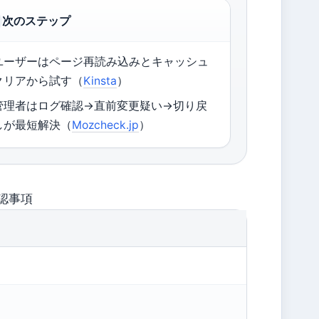
次のステップ
ユーザーはページ再読み込みとキャッシュ
クリアから試す（
Kinsta
）
管理者はログ確認→直前変更疑い→切り戻
しが最短解決（
Mozcheck.jp
）
認事項