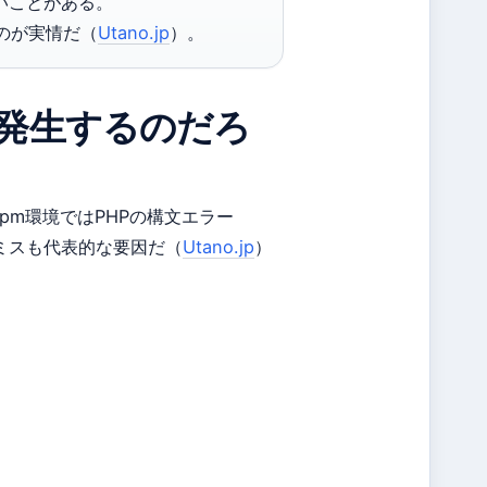
いことがある。
のが実情だ（
Utano.jp
）。
orはなぜ発生するのだろ
-fpm環境ではPHPの構文エラー
の記述ミスも代表的な要因だ（
Utano.jp
）