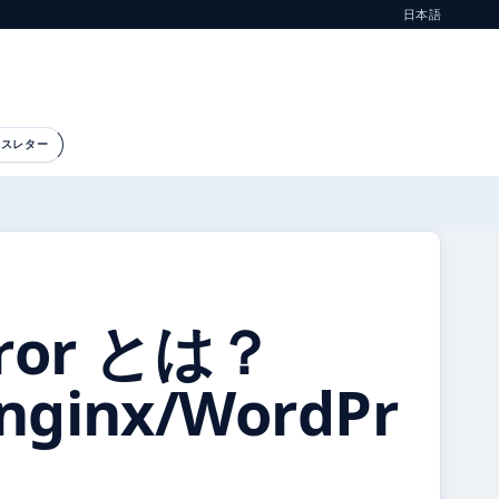
日本語
ースレター
Error とは？
inx/WordPr