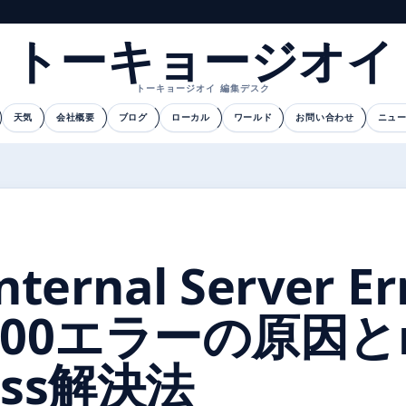
トーキョージオイ
トーキョージオイ 編集デスク
天気
会社概要
ブログ
ローカル
ワールド
お問い合わせ
ニュ
nternal Server 
500エラーの原因とng
ess解決法