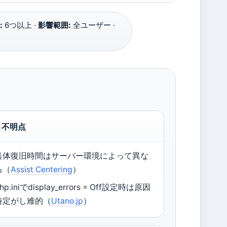
:
6つ以上 ·
影響範囲:
全ユーザー ·
不明点
具体復旧時間はサーバー環境によって異な
る（
Assist Centering
）
hp.iniでdisplay_errors = Off設定時は原因
特定がし难的（
Utano.jp
）