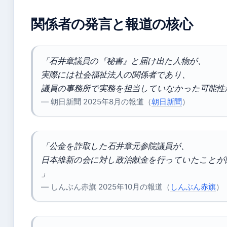
関係者の発言と報道の核心
「石井章議員の『秘書』と届け出た人物が、
実際には社会福祉法人の関係者であり、
議員の事務所で実務を担当していなかった可能性
— 朝日新聞 2025年8月の報道（
朝日新聞
）
「公金を詐取した石井章元参院議員が、
日本維新の会に対し政治献金を行っていたことが
」
— しんぶん赤旗 2025年10月の報道（
しんぶん赤旗
）