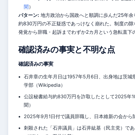
聞
）
パターン:
地方政治から国政へと順調に歩んだ25年余
約830万円の不正疑惑であっけなく崩れた。制度の隙
発覚から辞職・起訴までわずか2カ月という急転直下
確認済みの事実と不明な点
確認済みの事実
石井章の生年月日は1957年5月6日、出身地は茨
学部（Wikipedia）
公設秘書給与約830万円を詐取したとして2025年
聞）
2025年9月1日付で議員辞職し、日本維新の会から
刺殺された「石井議員」は石井紘基（民主党）であ