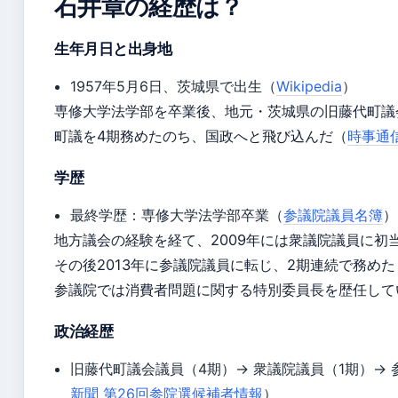
石井章の経歴は？
生年月日と出身地
1957年5月6日、茨城県で出生（
Wikipedia
）
専修大学法学部を卒業後、地元・茨城県の旧藤代町議
町議を4期務めたのち、国政へと飛び込んだ（
時事通
学歴
最終学歴：専修大学法学部卒業（
参議院議員名簿
）
地方議会の経験を経て、2009年には衆議院議員に初
その後2013年に参議院議員に転じ、2期連続で務めた
参議院では消費者問題に関する特別委員長を歴任して
政治経歴
旧藤代町議会議員（4期）→ 衆議院議員（1期）→ 
新聞 第26回参院選候補者情報
）