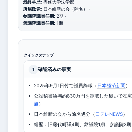
最終学歴:
専修大学法学部 ·
所属政党:
日本維新の会（除名） ·
参議院議員任期:
2期 ·
衆議院議員任期:
1期
クイックスナップ
確認済みの事実
1
2025年9月1日付で議員辞職（
日本経済新聞
）
公設秘書給与約830万円を詐取した疑いで在
旗
）
日本維新の会から除名処分（
日テレNEWS
）
経歴：旧藤代町議4期、衆議院1期、参議院2期