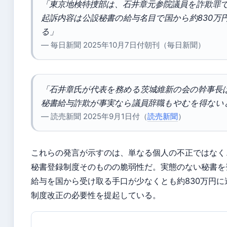
「東京地検特捜部は、石井章元参院議員を詐欺罪
起訴内容は公設秘書の給与名目で国から約830万
る」
— 毎日新聞 2025年10月7日付朝刊（毎日新聞）
「石井章氏が代表を務める茨城維新の会の幹事長
秘書給与詐欺が事実なら議員辞職もやむを得ない
— 読売新聞 2025年9月1日付（
読売新聞
）
これらの発言が示すのは、単なる個人の不正ではなく
秘書登録制度そのものの脆弱性だ。実態のない秘書を
給与を国から受け取る手口が少なくとも約830万円
制度改正の必要性を提起している。