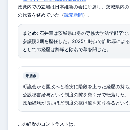
政党内での立場は日本維新の会に所属し、茨城県内の
の代表を務めていた（
読売新聞
）。
まとめ:
石井章は茨城県出身の専修大学法学部卒で、
参議院2期を歴任した。2025年時点で詐欺罪によ
としての経歴は辞職と除名で幕を閉じた。
矛盾点
町議会から国政へと着実に階段を上った経歴の持ち
公設秘書給与という制度の隙を突く形で転落した。
政治経験が長いほど制度の抜け道を知り得るという
この経歴のコントラストは、