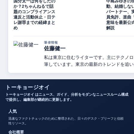
国分太一は何をしたの
中島みゆきの
か？2ちゃんねるで話
動、結婚しな
題のコンプライアンス
パートナー、
違反と活動休止・日テ
員免許、楽曲
レ謝罪までの経緯まと
意味を最新公
め
解説
筆者情報
佐藤健一
私は東京に住むライターです。主にテクノロ
筆しています。東京の最新のトレンドを追い
トーキョージオイ
トーキョージオイ はニュース、ガイド、分析をモダンなニュースルーム構成
で提供し、編集部が継続的に更新します。
人気
迅速なファクトチェックのために整理された、日々のデスク・ブリーフと信頼
性リソース。
会社概要