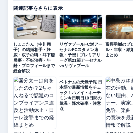
関連記事をさらに表示
しょこたん（中川翔
リヴァプールFC対アー
富樫勇樹のプ
子）の結婚相手・妊
セナルFCスタメン速
ル・年収・結
娠・双子の噂・耳下腺
報・予想 | プレミアリ
まとめ
腫瘍・不妊治療・年
ーグ第21節アーセナル
齢・プロフィールまで
vsリヴァプール
総合解説
ベトナムの天気予報 日
本語で最新情報をチェ
ック！ハノイ・ホーチ
ミン今日明日10日間の
気温・降水確率・注意
点