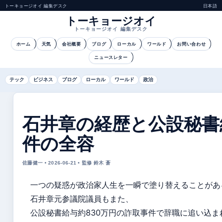
トーキョージオイ 編集デスク
日本語
トーキョージオイ
トーキョージオイ 編集デスク
ホーム
天気
会社概要
ブログ
ローカル
ワールド
お問い合わせ
ニュースレター
テック
ビジネス
ブログ
ローカル
ワールド
政治
石井章の経歴と公設秘書
件の全容
佐藤健一 • 2026-06-21 • 監修 鈴木 蒼
一つの疑惑が政治家人生を一瞬で塗り替えることがあ
石井章元参議院議員もまた、
公設秘書給与約830万円の詐取事件で辞職に追い込ま