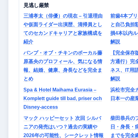
見逃し厳禁
三浦孝太（俳優）の現在 – 引退理由
前歯4本ブ
や仮面ライダー出演歴、清掃員とし
と自己負担
てのセカンドキャリアと家族構成を
損4本以内
紹介
解説
バンプ・オブ・チキンのボーカル藤
【完全保存
原基央のプロフィール、気になる情
方通行）完
報、結婚、健康、身長などを完全ま
ネス、IT用
とめ
解説
Spa & Hotel Maihama Eurasia –
浜松市完全
Komplett guide till bad, priser och
日本一の産
Disney-access
マック ハッピーセット 次回 シルバ
柴田恭兵の
ニアの発売はいつ？過去の実績や
日・身長・
2026年の可能性、シークレット情報
までを完全網