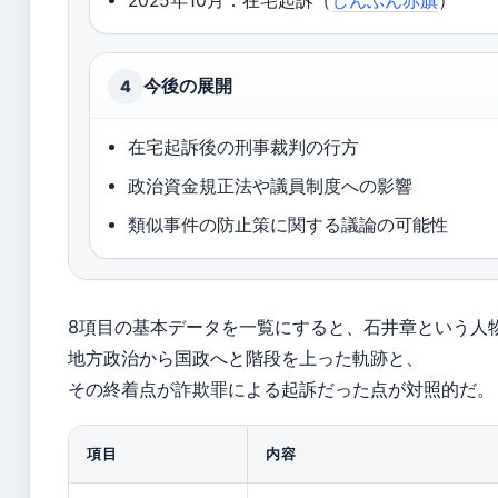
2025年10月：在宅起訴（
しんぶん赤旗
）
今後の展開
4
在宅起訴後の刑事裁判の行方
政治資金規正法や議員制度への影響
類似事件の防止策に関する議論の可能性
8項目の基本データを一覧にすると、石井章という人
地方政治から国政へと階段を上った軌跡と、
その終着点が詐欺罪による起訴だった点が対照的だ。
項目
内容