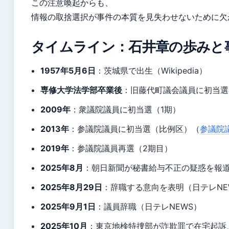
この注意喚起からも、
情報の取捨選択が事件の本質を見失わせないために欠
タイムライン：石井章の歩みと
1957年5月6日
：茨城県で出生（Wikipedia）
専修大学法学部卒業後
：旧藤代町議会議員に初当選
2009年
：衆議院議員に初当選（1期）
2013年
：参議院議員に初当選（比例区）（
参議院
2019年
：参議院議員再選（2期目）
2025年8月
：朝日新聞が秘書給与不正の疑惑を報
2025年8月29日
：辞職する意向を表明（日テレNE
2025年9月1日
：議員辞職（日テレNEWS）
2025年10月
：東京地検特捜部が詐欺罪で在宅起訴