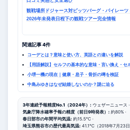
口コミ実態と安全選び
観戦場所ドジャース対ピッツバーグ・パイレーツ 
2026年未発表日程下の観戦ツアー完全情報
関連記事 4件
コーデとは？意味と使い方、英語との違いを解説
【用語解説】セルフの基本的な意味・言い換え・セ
小堺一機の現在｜健康・息子・骨折の噂を検証
中島みゆきはなぜ結婚しないのか？謎に迫る
3年連続予報精度No.1（2024年）:
ウェザーニュース ·
気象庁降水確率予報の精度（前日9時発表）:
約80% ·
春日部市の年間平均気温:
約15.5℃ ·
埼玉県熊谷市の歴代最高気温:
41.1℃（2018年7月23