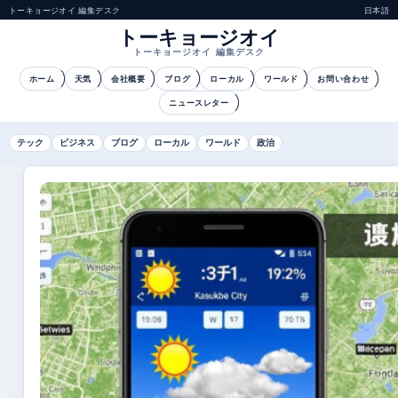
トーキョージオイ 編集デスク
日本語
トーキョージオイ
トーキョージオイ 編集デスク
ホーム
天気
会社概要
ブログ
ローカル
ワールド
お問い合わせ
ニュースレター
テック
ビジネス
ブログ
ローカル
ワールド
政治