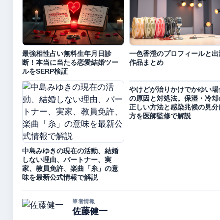
最強相性占い無料生年月日診
一色香澄のプロフィールと出
断！本当に当たる恋愛結婚ツー
作品まとめ
ルをSERP検証
やけどが治りかけでかゆい場
の原因と対処法。保湿・冷却
正しい方法と感染兆候の見分
方を医師監修で解説
中島みゆきの現在の活動、結婚
しない理由、パートナー、実
家、教員免許、楽曲「糸」の意
味を最新公式情報で解説
筆者情報
佐藤健一