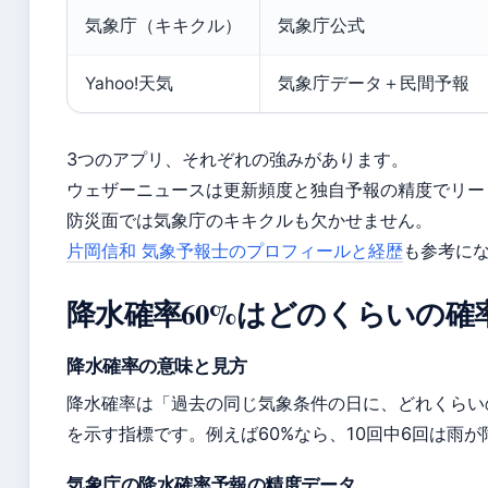
気象庁（キキクル）
気象庁公式
Yahoo!天気
気象庁データ＋民間予報
3つのアプリ、それぞれの強みがあります。
ウェザーニュースは更新頻度と独自予報の精度でリー
防災面では気象庁のキキクルも欠かせません。
片岡信和 気象予報士のプロフィールと経歴
も参考に
降水確率60%はどのくらいの確
降水確率の意味と見方
降水確率は「過去の同じ気象条件の日に、どれくらい
を示す指標です。例えば60%なら、10回中6回は雨
気象庁の降水確率予報の精度データ