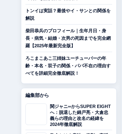
トンイは実話？最後やイ・サンとの関係を
解説
柴田恭兵のプロフィール｜生年月日・身
長・病気・結婚・次男の死因までを完全網
羅【2025年最新完全版】
ろこまこあこ三姉妹ユーチューバーの年
齢・本名・双子の関係・パパ不在の理由す
べてを詳細完全徹底解説！
編集部から
関ジャニ∞からSUPER EIGHT
へ：脱退した錦戸亮・大倉忠
義らの理由と改名の経緯を
2024年徹底解説