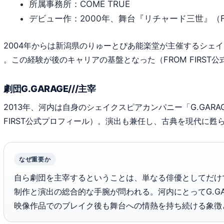
所属事務所：COME TRUE
デビュー作：2000年、舞台『リチャード三世』（FR
2004年からは新潟県のりゅーとぴあ能楽堂が主催するシェ
。この経験が後のキャリアの基盤となった（FROM FIRST
劇団G.GARAGE///主宰
2013年、河内は自身のシェイクスピアカンパニー「G.GARAG
FIRST公式プロフィール）。演出も兼任し、古典を現代に甦
なぜ重要か
自ら劇団を主宰するということは、単なる俳優としてだけ
制作と演出の総合的な手腕が問われる。河内にとってG.GAR
映像作品でのブレイク後も舞台への情熱を持ち続ける象徴