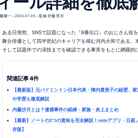
ィール詳細を徹底
藤健一 • 2026-07-05 • 監修 伊藤 芽衣
ある日突然、SNSで話題になった『8番出口』のおじさん役
舞台俳優として四半世紀のキャリアを積む河内大和である。
そして話題作での演技までを確認できる事実をもとに網羅的
関連記事 4件
【最新版】元バドミントン日本代表・陣内貴美子の経歴、家
や学歴も徹底解説
内藤沙月とは？逮捕事件の経緯・家族・炎上まとめ
【最新】ノートの3つの意味を完全解説！noteアプリ・日
存版】