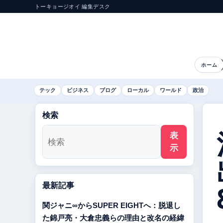
トーキョージオイ 編集デスク
ホーム
テック
ビジネス
ブログ
ローカル
ワールド
政治
検索
表
示
最新記事
関ジャニ∞からSUPER EIGHTへ：脱退し
た錦戸亮・大倉忠義らの理由と改名の経緯