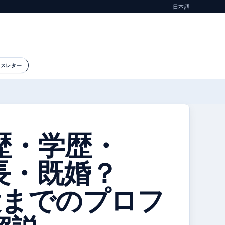
日本語
ースレター
歴・学歴・
長・既婚？
役までのプロフ