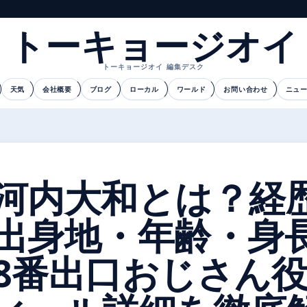
トーキョージオイ
トーキョージオイ 編集デスク
天気
会社概要
ブログ
ローカル
ワールド
お問い合わせ
ニュ
河内大和とは？経
出身地・年齢・身
8番出口おじさん