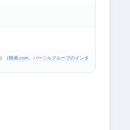
）（
映画.com
、
パーソルグループのインタ