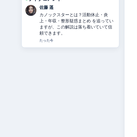
伊藤 芽衣
関ジャニ∞からSUPER EIGHTへ：脱退
した錦戸亮・大倉忠義らの理由と改名
の経緯を2024年徹底解説 の背景説明が
助かります。ライブ更新を続けてくだ
さい。
3 分前