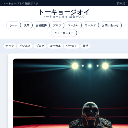
トーキョージオイ 編集デスク
日本語
トーキョージオイ
トーキョージオイ 編集デスク
ホーム
天気
会社概要
ブログ
ローカル
ワールド
お問い合わせ
ニュースレター
テック
ビジネス
ブログ
ローカル
ワールド
政治