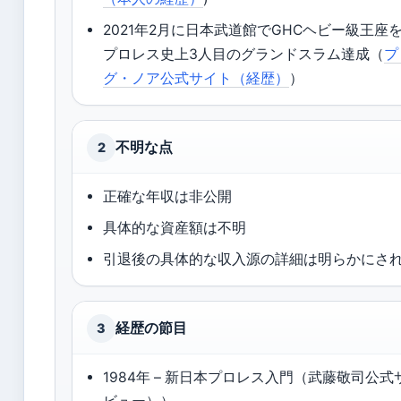
2021年2月に日本武道館でGHCヘビー級王座
プロレス史上3人目のグランドスラム達成（
プ
グ・ノア公式サイト（経歴）
）
不明な点
2
正確な年収は非公開
具体的な資産額は不明
引退後の具体的な収入源の詳細は明らかにさ
経歴の節目
3
1984年 – 新日本プロレス入門（武藤敬司公