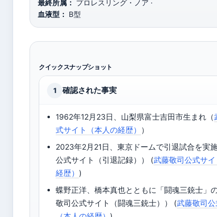
最終所属：
プロレスリング・ノア ·
血液型：
B型
クイックスナップショット
確認された事実
1
1962年12月23日、山梨県富士吉田市生まれ（
式サイト（本人の経歴）
）
2023年2月21日、東京ドームで引退試合を実
公式サイト（引退記録）） (
武藤敬司公式サイ
経歴）
)
蝶野正洋、橋本真也とともに「闘魂三銃士」
敬司公式サイト（闘魂三銃士）） (
武藤敬司公
（本人の経歴）
)