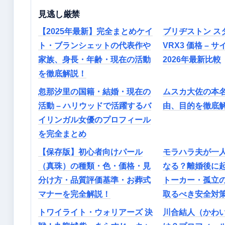
見逃し厳禁
【2025年最新】完全まとめケイ
ブリヂストン ス
ト・ブランシェットの代表作や
VRX3 価格 – 
家族、身長・年齢・現在の活動
2026年最新比較
を徹底解説！
忽那汐里の国籍・結婚・現在の
ムスカ大佐の本
活動 – ハリウッドで活躍するバ
由、目的を徹底
イリンガル女優のプロフィール
を完全まとめ
【保存版】初心者向けパール
モラハラ夫が一
（真珠）の種類・色・価格・見
なる？離婚後に
分け方・品質評価基準・お葬式
トーカー・孤立
マナーを完全解説！
取るべき安全対
トワイライト・ウォリアーズ 決
川合結人（かわ