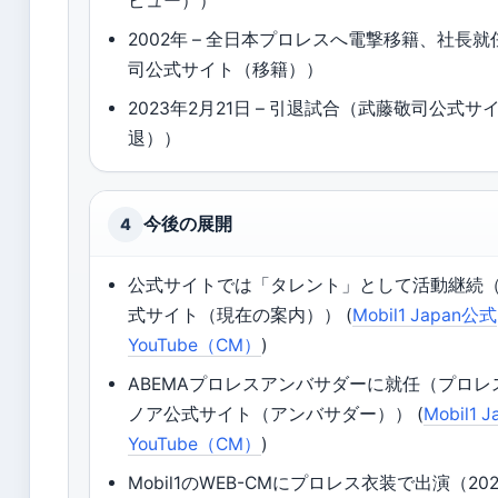
ビュー））
2002年 – 全日本プロレスへ電撃移籍、社長
司公式サイト（移籍））
2023年2月21日 – 引退試合（武藤敬司公式サ
退））
今後の展開
4
公式サイトでは「タレント」として活動継続
式サイト（現在の案内）） (
Mobil1 Japan公式
YouTube（CM）
)
ABEMAプロレスアンバサダーに就任（プロレ
ノア公式サイト（アンバサダー）） (
Mobil1 
YouTube（CM）
)
Mobil1のWEB-CMにプロレス衣装で出演（20