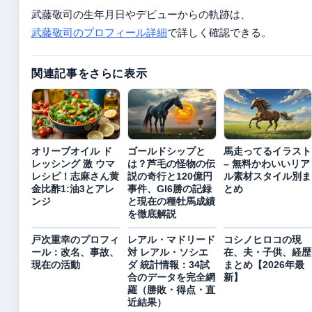
武藤敬司の生年月日やデビューからの軌跡は、
武藤敬司のプロフィール詳細
で詳しく確認できる。
関連記事をさらに表示
オリーブオイル ド
ゴールドシップと
馬走ってるイラスト
レッシング 激 ウマ
は？芦毛の怪物の伝
– 無料かわいいリア
レシピ！志麻さん黄
説の奇行と120億円
ル素材スタイル別ま
金比酢1:油3とアレ
事件、GI6勝の記録
とめ
ンジ
と現在の種牡馬成績
を徹底解説
戸次重幸のプロフィ
レアル・マドリード
コシノヒロコの現
ール：改名、事故、
対 レアル・ソシエ
在、夫・子供、経歴
現在の活動
ダ 統計情報：34試
まとめ【2026年最
合のデータを完全網
新】
羅（勝敗・得点・直
近結果）