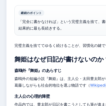
継続のポイント
「完全に書かなければ」という完璧主義を捨て、書
結果的に最も長続きする。
完璧主義を捨ててゆるく続けることが、習慣化の鍵で
舞姫はなぜ日記が書けないのか
森鴎外『舞姫』のあらすじ
森鴎外の短編小説『舞姫』は、主人公・太田豊太郎が
葛藤しながらも社会的地位を選ぶ物語です（
Wikip
主人公の心理的障壁
作品内では、豊太郎が日記を書こうとしても筆が進ま