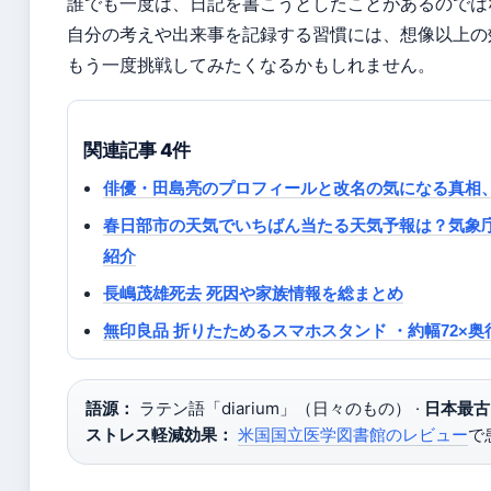
誰でも一度は、日記を書こうとしたことがあるのでは
自分の考えや出来事を記録する習慣には、想像以上の
もう一度挑戦してみたくなるかもしれません。
関連記事 4件
俳優・田島亮のプロフィールと改名の気になる真相
春日部市の天気でいちばん当たる天気予報は？気象
紹介
長嶋茂雄死去 死因や家族情報を総まとめ
無印良品 折りたためるスマホスタンド ・約幅72×奥行
語源：
ラテン語「diarium」（日々のもの） ·
日本最古
ストレス軽減効果：
米国国立医学図書館のレビュー
で