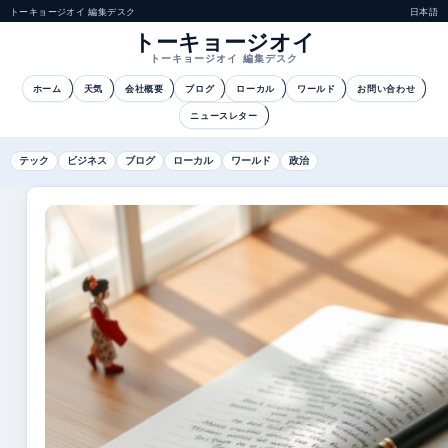
トーキョージオイ 編集デスク
日本語
トーキョージオイ
トーキョージオイ 編集デスク
ホーム
天気
会社概要
ブログ
ローカル
ワールド
お問い合わせ
ニュースレター
テック
ビジネス
ブログ
ローカル
ワールド
政治