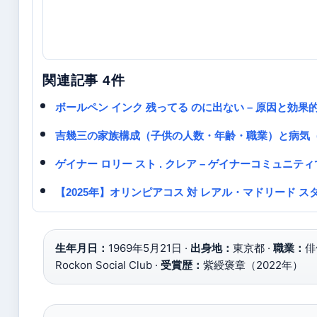
関連記事 4件
ボールペン インク 残ってる のに出ない – 原因と効果
吉幾三の家族構成（子供の人数・年齢・職業）と病気
ゲイナー ロリー スト . クレア – ゲイナーコミュ
【2025年】オリンピアコス 対 レアル・マドリード
生年月日：
1969年5月21日 ·
出身地：
東京都 ·
職業：
俳
Rockon Social Club ·
受賞歴：
紫綬褒章（2022年）