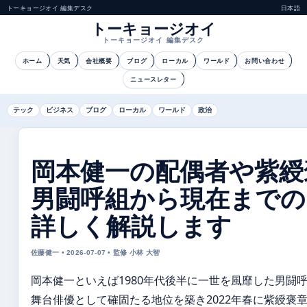
トーキョージオイ 編集デスク
日本語
トーキョージオイ
トーキョージオイ 編集デスク
ホーム
天気
会社概要
ブログ
ローカル
ワールド
お問い合わせ
ニュースレター
テック
ビジネス
ブログ
ローカル
ワールド
政治
岡本健一の配偶者や紫綬
男闘呼組から現在まで
詳しく解説します
佐藤健一 • 2026-07-07 • 監修 小林 大智
岡本健一といえば1980年代後半に一世を風靡した男闘
舞台俳優として確固たる地位を築き2022年春に紫綬褒