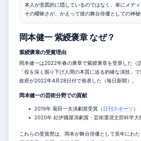
本人が意図的に隠しているのではなく、単にメディ
その曖昧さが、かえって彼の舞台俳優としての神秘
岡本健一 紫綬褒章 なぜ？
紫綬褒章の受賞理由
岡本健一は2022年春の褒章で紫綬褒章を受章した（
「役を深く掘り下げ人間の本質に迫る的確な演技」で
政府が2022年4月28日付で発表した（毎日新聞）。
岡本健一の芸術分野での貢献
2019年 菊田一夫演劇賞受賞（
日刊スポーツ
）
2020年 紀伊國屋演劇賞・芸術選奨文部科学大
これらの受賞歴は、岡本が舞台俳優として長年にわた