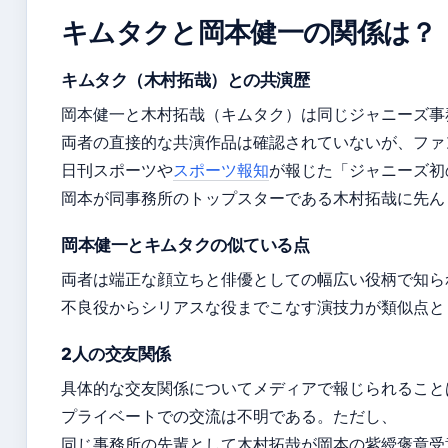
キムタクと岡本健一の関係は？
キムタク（木村拓哉）との共演歴
岡本健一と木村拓哉（キムタク）は同じジャニーズ事
両者の直接的な共演作品は確認されていないが、ファ
日刊スポーツや
スポーツ報知
が報じた「ジャニーズ初
岡本が同事務所のトップスターである木村拓哉に先ん
岡本健一とキムタクの似ている点
両者は端正な顔立ちと俳優としての幅広い役柄で知ら
不良役からシリアスな役までこなす演技力が類似点と
2人の交友関係
具体的な交友関係についてメディアで報じられること
プライベートでの交流は不明である。ただし、
同じ事務所の先輩として木村拓哉が岡本の紫綬褒章受