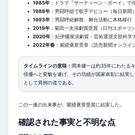
1985年
：ドラマ『サーティーン・ボーイ』で
1988年
：男闘呼組で歌手デビュー（毎日新聞
1993年
：男闘呼組解散、舞台活動に本格移行
2019年
：菊田一夫演劇賞受賞（日刊スポーツ
2020年
：紀伊國屋演劇賞・芸術選奨文部科学大臣賞
2022年春
：紫綬褒章受章（読売新聞オンライ
タイムラインの意味：
岡本健一は約35年にわたる
俳優へと変貌を遂げ、その功績が国家表彰に結実し
として異例の道である。
この一連の出来事が、紫綬褒章受賞に結実した。
確認された事実と不明な点