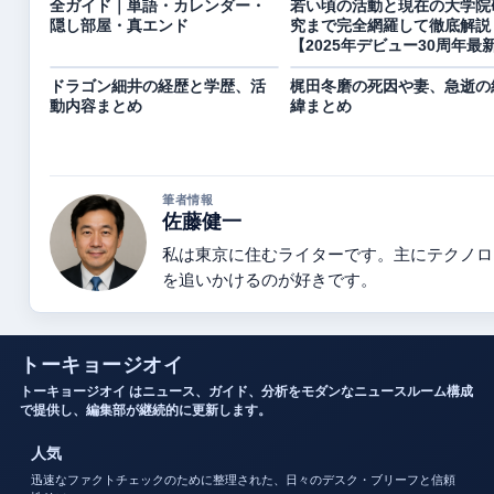
全ガイド｜単語・カレンダー・
若い頃の活動と現在の大学院
隠し部屋・真エンド
究まで完全網羅して徹底解説
【2025年デビュー30周年最
ドラゴン細井の経歴と学歴、活
梶田冬磨の死因や妻、急逝の
動内容まとめ
緯まとめ
筆者情報
佐藤健一
私は東京に住むライターです。主にテクノロ
を追いかけるのが好きです。
トーキョージオイ
トーキョージオイ はニュース、ガイド、分析をモダンなニュースルーム構成
で提供し、編集部が継続的に更新します。
人気
迅速なファクトチェックのために整理された、日々のデスク・ブリーフと信頼