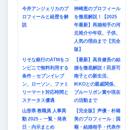
今井アンジェリカのプ
神崎恵のプロフィール
ロフィールと経歴を解
を徹底解説！【2025
説
年最新】再婚相手の河
北裕介や年収、子供、
人気の理由まで【完全
版】
りそな銀行のATMをコ
【最新】高良健吾の結
ンビニで無料利用する
婚を徹底解説！田原可
条件 – セブンイレブ
南子との新生活、
ン、ローソン、ファミ
IKKOとの親戚関係、
リーマート対応時間と
ブルーリボン賞や現在
ステータス優遇
の活動まで
山形県 教職員 人事異
【完全版】声優・朴璐
動 2025 – 一覧・発表
美のプロフィール：国
日・内示まとめ
籍・結婚相手・代表作