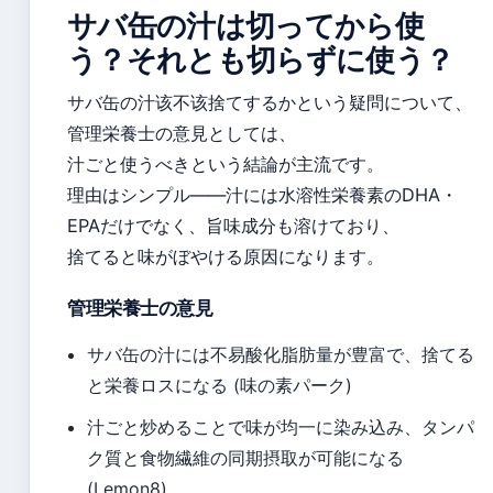
サバ缶の汁は切ってから使
う？それとも切らずに使う？
サバ缶の汁该不该捨てするかという疑問について、
管理栄養士の意見としては、
汁ごと使うべきという結論が主流です。
理由はシンプル——汁には水溶性栄養素のDHA・
EPAだけでなく、旨味成分も溶けており、
捨てると味がぼやける原因になります。
管理栄養士の意見
サバ缶の汁には不易酸化脂肪量が豊富で、捨てる
と栄養ロスになる (味の素パーク)
汁ごと炒めることで味が均一に染み込み、タンパ
ク質と食物繊維の同期摂取が可能になる
(Lemon8)