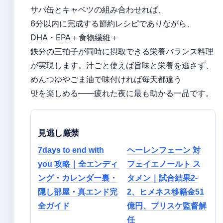
サバ缶とキャベツの組み合わせれば、
6分以内に完成する節約レシピでありながら、
DHA・EPA＋食物繊維＋
鉄分の三拍子が同時に摂取できる栄養バランス料理
が実現します。汁ごと使えば旨味と栄養を逃さず、
めんつゆやごま油で味付ければ每天都違う
맛を楽しめる——疲れた夜に最も助かる一品です。
見逃し厳禁
7days to end with
ヘーレンフェーン 対
you 攻略｜全エンディ
フェイエノールト ス
ング・カレンダー裏・
タメン｜試合結果2-
隠し部屋・真エンド完
2、ヒメネス移籍金51
全ガイド
億円、プリスケ監督解
任