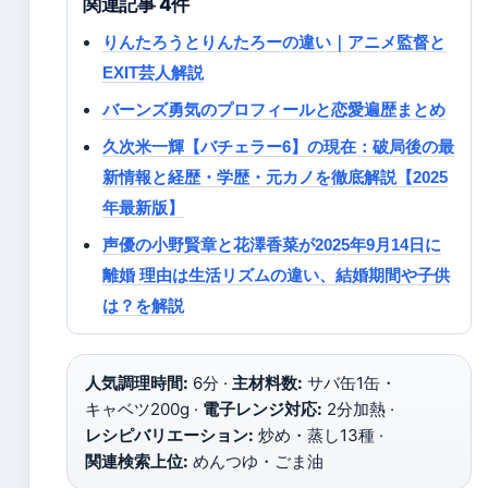
関連記事 4件
りんたろうとりんたろーの違い｜アニメ監督と
EXIT芸人解説
バーンズ勇気のプロフィールと恋愛遍歴まとめ
久次米一輝【バチェラー6】の現在：破局後の最
新情報と経歴・学歴・元カノを徹底解説【2025
年最新版】
声優の小野賢章と花澤香菜が2025年9月14日に
離婚 理由は生活リズムの違い、結婚期間や子供
は？を解説
人気調理時間:
6分 ·
主材料数:
サバ缶1缶・
キャベツ200g ·
電子レンジ対応:
2分加熱 ·
レシピバリエーション:
炒め・蒸し13種 ·
関連検索上位:
めんつゆ・ごま油