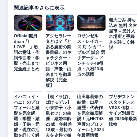
関連記事をさらに表示
粗大ごみ 持ち
込み 無料 名古
屋市 – 受け入
Official髭男
アクセラレー
ロサンゼル
れ場所と手続
dism「I
タとは？『と
ス・レイカー
きを詳しく解
LOVE…」歌
ある魔術の禁
ズ 対 シカゴ・
説
詞の意味・作
書目録』のキ
ブルズ 試合 選
詞作曲者・学
ャラクター・
手データ – ド
歴・売上まで
ビジネス用
ンチッチ46得
完全総まとめ
語・声優・由
点・八村23得
来までを徹底
点の活躍
解説【完全
版】
イハニ（イ・
【朝ドラばけ
山田麻莉奈の
ブリヂストン
ハニ）のプロ
ばけモデル】
結婚・出産・
スタッドレス
フィールと経
小泉節子（小
経歴・代表作
VRX3 価格 –
歴を完全網
泉セツ）の生
を完全徹底解
サイズ別最安
羅：学歴・結
涯：結婚年齢
説！元HKT48
値 2026年最新
婚・子供・元
23歳・年齢差
声優のプロフ
比較
彼・現在の活
18歳・最初の
ィールと2024
動を詳しく解
夫を史料で徹
年最新情報