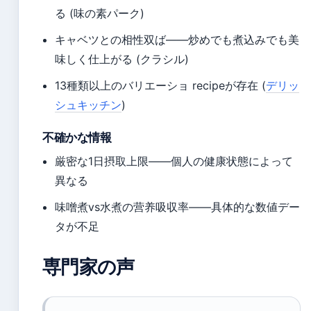
る (味の素パーク)
キャベツとの相性双ば——炒めでも煮込みでも美
味しく仕上がる (クラシル)
13種類以上のバリエーショ recipeが存在 (
デリッ
シュキッチン
)
不確かな情報
厳密な1日摂取上限——個人の健康状態によって
異なる
味噌煮vs水煮の营养吸収率——具体的な数値デー
タが不足
専門家の声