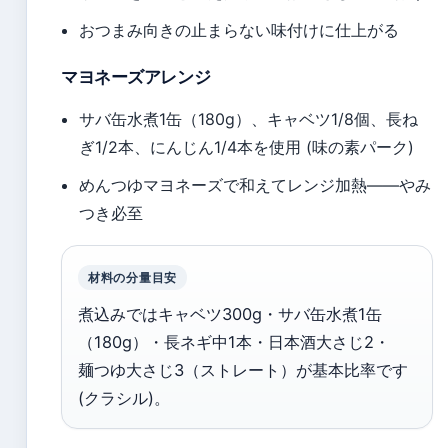
おつまみ向きの止まらない味付けに仕上がる
マヨネーズアレンジ
サバ缶水煮1缶（180g）、キャベツ1/8個、長ね
ぎ1/2本、にんじん1/4本を使用 (味の素パーク)
めんつゆマヨネーズで和えてレンジ加熱——やみ
つき必至
材料の分量目安
煮込みではキャベツ300g・サバ缶水煮1缶
（180g）・長ネギ中1本・日本酒大さじ2・
麺つゆ大さじ3（ストレート）が基本比率です
(クラシル)。