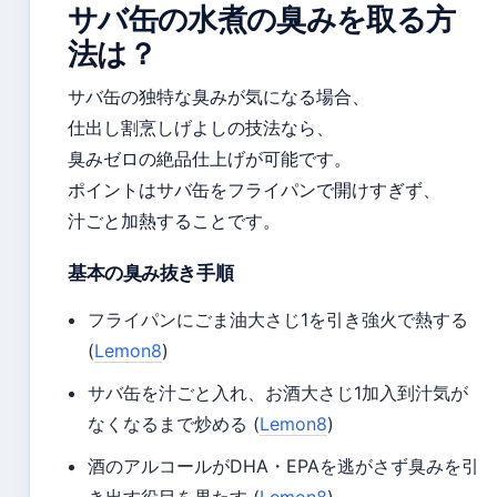
サバ缶の水煮の臭みを取る方
法は？
サバ缶の独特な臭みが気になる場合、
仕出し割烹しげよしの技法なら、
臭みゼロの絶品仕上げが可能です。
ポイントはサバ缶をフライパンで開けすぎず、
汁ごと加熱することです。
基本の臭み抜き手順
フライパンにごま油大さじ1を引き強火で熱する
(
Lemon8
)
サバ缶を汁ごと入れ、お酒大さじ1加入到汁気が
なくなるまで炒める (
Lemon8
)
酒のアルコールがDHA・EPAを逃がさず臭みを引
き出す役目を果たす (
Lemon8
)