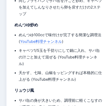
同じフライパンでサバ缶を汁ごと炒め、キャベツ
を加えてしんなりさせたら卵を戻すだけの2ステ
ップ
めんつゆ炒め
めんつゆ100ccで味付けが完了する簡潔な調理法
(
YouTube料理チャンネル
)
キャベツ1/5玉を千切りにして鍋に入れ、サバ缶
の汁ごと加えて混ぜる (YouTube料理チャンネ
ル)
天かす、七味、山椒をッピングすれば本格的に仕
上がる (YouTube料理チャンネル)
リュウジ風
サバ缶の身が大きいため、調理前に軽くこなすの