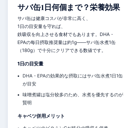
サバ缶1日何個まで？栄養効果
サバ缶は健康コスパが非常に高く、
1日の目安量を守れば、
鉄吸収を向上させる食材でもあります。DHA・
EPAの每日摂取推奨量は約1g——サバ缶水煮1缶
（180g）で十分にクリアできる数値です。
1日の目安量
DHA・EPAの効果的な摂取にはサバ缶水煮1日1缶
が目安
味噌煮罐は塩分较多のため、水煮を優先するのが
賢明
キャベツ併用メリット
キャベツのビタミンCが鉄分の吸収を促進