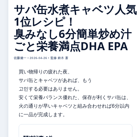
サバ缶水煮キャベツ人気
1位レシピ！
臭みなし6分簡単炒め汁
ごと栄養満点DHA EPA
佐藤健一 • 2026-04-26 • 監修 鈴木 蒼
買い物帰りの疲れた夜、
サバ缶とキャベツがあれば、もう
고민する必要はありません。
安くて栄養バランス優れた、保存が利くサバ缶は、
火の通りが早いキャベツと組み合わせれば6分以内
に一品が完成します。