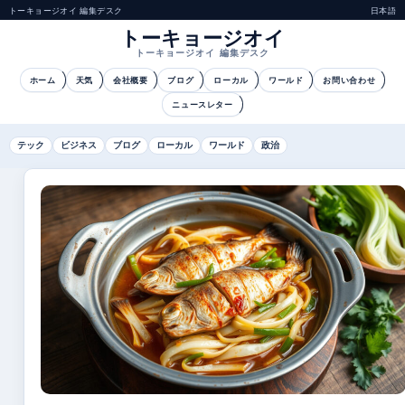
トーキョージオイ 編集デスク
日本語
トーキョージオイ
トーキョージオイ 編集デスク
ホーム
天気
会社概要
ブログ
ローカル
ワールド
お問い合わせ
ニュースレター
テック
ビジネス
ブログ
ローカル
ワールド
政治