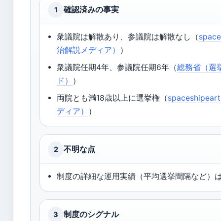
確認済みの事実
1
衆議院は解散あり、参議院は解散なし（
space
治解説メディア）
）
衆議院任期4年、参議院任期6年（
総務省（選
ド）
）
両院とも満18歳以上に選挙権（
spaceshipe
ディア）
）
不明な点
2
制度の詳細な運用実績（平均選挙間隔など）
制度のシグナル
3