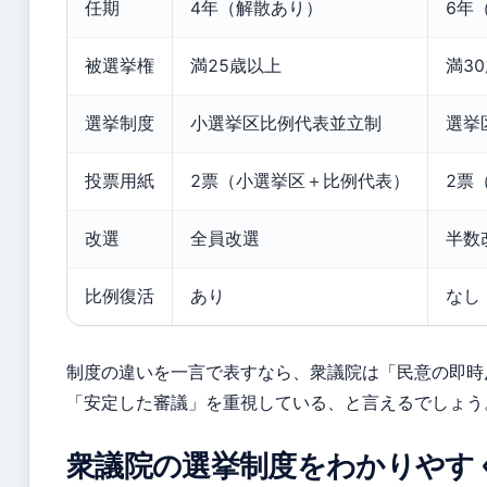
任期
4年（解散あり）
6年
被選挙権
満25歳以上
満3
選挙制度
小選挙区比例代表並立制
選挙
投票用紙
2票（小選挙区＋比例代表）
2票
改選
全員改選
半数
比例復活
あり
なし
制度の違いを一言で表すなら、衆議院は「民意の即時
「安定した審議」を重視している、と言えるでしょう
衆議院の選挙制度をわかりやす