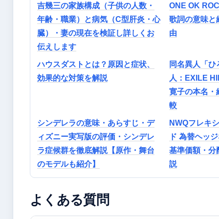
吉幾三の家族構成（子供の人数・
ONE OK ROCK
年齢・職業）と病気（C型肝炎・心
歌詞の意味と
臓）・妻の現在を検証し詳しくお
由
伝えします
ハウスダストとは？原因と症状、
同名異人「ひ
効果的な対策を解説
人：EXILE 
寛子の本名・
較
シンデレラの意味・あらすじ・デ
NWQフレキ
ィズニー実写版の評価・シンデレ
ド 為替ヘッジ
ラ症候群を徹底解説【原作・舞台
基準価額・分
のモデルも紹介】
説
よくある質問