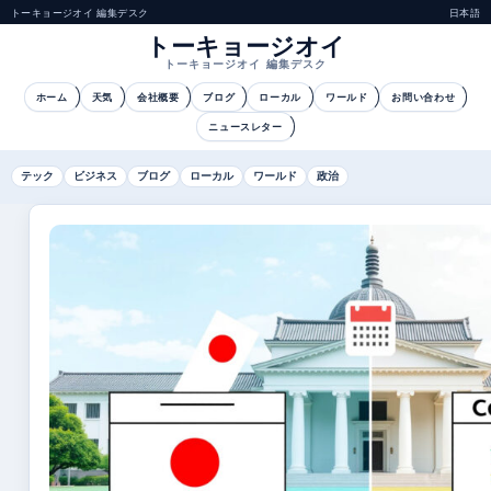
トーキョージオイ 編集デスク
日本語
トーキョージオイ
トーキョージオイ 編集デスク
ホーム
天気
会社概要
ブログ
ローカル
ワールド
お問い合わせ
ニュースレター
テック
ビジネス
ブログ
ローカル
ワールド
政治