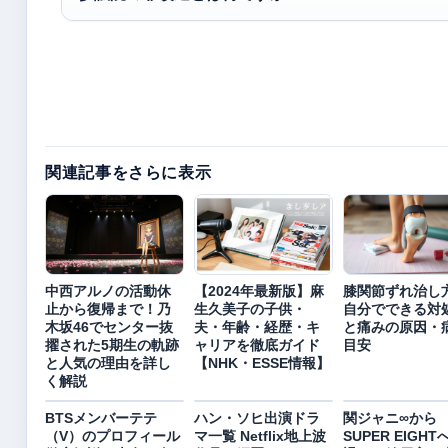
関連記事をさらに表示
中西アルノの活動休
【2024年最新版】麻
膝関節ずれ治し方
止から復帰まで！乃
生久美子の子供・
自分でできる対
木坂46でセンター抜
夫・年齢・経歴・キ
と痛みの原因・
擢された5期生の軌跡
ャリアを徹底ガイド
目安
と人気の理由を詳し
【NHK・ESSE情報】
く解説
BTSメンバーテテ
ハン・ソヒ出演ドラ
関ジャニ∞から
（V）のプロフィール
マ一覧 Netflix地上波
SUPER EIGH