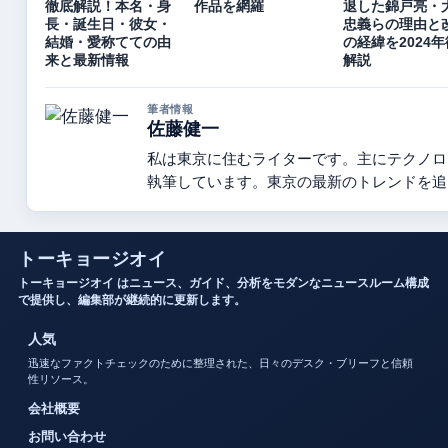
徹底解説！本名・身
作品を網羅
退した錦戸亮・
長・誕生日・彼女・
忠義らの理由と
結婚・愛称てての由
の経緯を2024
来と最新情報
解説
筆者情報
佐藤健一
私は東京に住むライターです。主にテクノロ
執筆しています。東京の最新のトレンドを追
トーキョージオイ
トーキョージオイ はニュース、ガイド、分析をモダンなニュースルーム構成
で提供し、編集部が継続的に更新します。
人気
迅速なファクトチェックのために整理された、日々のデスク・ブリーフと信頼
性リソース。
会社概要
お問い合わせ