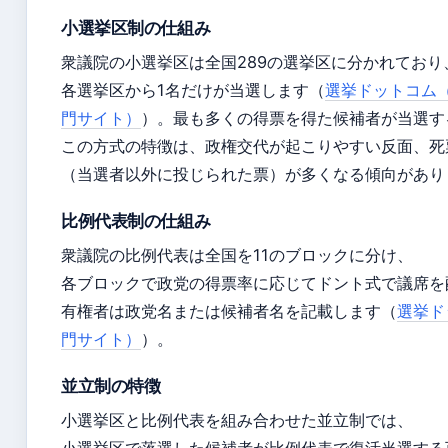
小選挙区制の仕組み
衆議院の小選挙区は全国289の選挙区に分かれており
各選挙区から1名だけが当選します（
選挙ドットコム
門サイト）
）。最も多くの得票を得た候補者が当選す
この方式の特徴は、政権交代が起こりやすい反面、死
（当選者以外に投じられた票）が多くなる傾向があり
比例代表制の仕組み
衆議院の比例代表は全国を11のブロックに分け、
各ブロックで政党の得票率に応じてドント式で議席を
有権者は政党名または候補者名を記載します（
選挙ド
門サイト）
）。
並立制の特徴
小選挙区と比例代表を組み合わせた並立制では、