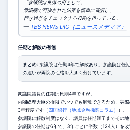
「参議院は良識の府として、
衆議院で可決された法案を慎重に審議し、
行き過ぎをチェックする役割を担っている」
—
TBS NEWS DIG（ニュースメディア）
任期と解散の有無
まとめ:
衆議院は任期4年で解散あり。参議院は任期
の違いが両院の性格を大きく分けています。
衆議院議員の任期は原則4年ですが、
内閣総理大臣の権限でいつでも解散できるため、実際
3年程度です（
四国銀行（地域金融機関コラム）
）。
参議院に解散制度はなく、議員は任期満了までその地
参議院の任期は6年で、3年ごとに半数（124人）を