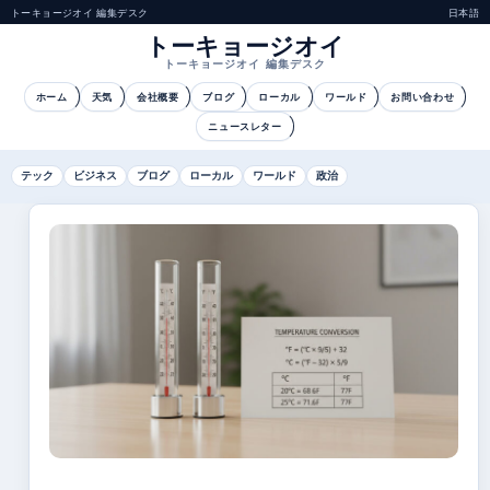
トーキョージオイ 編集デスク
日本語
トーキョージオイ
トーキョージオイ 編集デスク
ホーム
天気
会社概要
ブログ
ローカル
ワールド
お問い合わせ
ニュースレター
テック
ビジネス
ブログ
ローカル
ワールド
政治