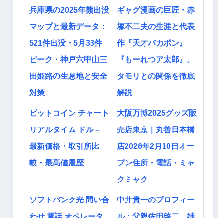
兵庫県の2025年熊出没
ギャグ漫画の巨匠・赤
マップと最新データ：
塚不二夫の生涯と代表
521件出没・5月33件
作『天才バカボン』
ピーク・神戸六甲山三
『もーれつア太郎』、
田姫路の生息地と安全
タモリとの関係を徹底
対策
解説
ビットコイン チャート
大阪万博2025グッズ販
リアルタイム ドル –
売店東京｜丸善日本橋
最新価格・取引所比
店2026年2月10日オー
較・最高値履歴
プン住所・電話・ミャ
クミャク
ソフトバンク光 問い合
中井貴一のプロフィー
わせ 電話 オペレータ
ル：父親佐田啓二、姉