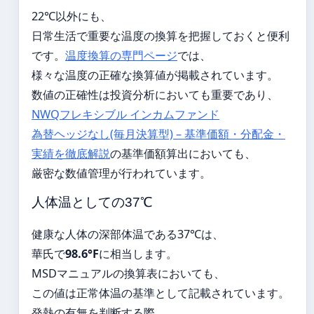
22℃以外にも、
日常生活で重要な温度の換算を把握しておくと便利
です。
温度換算の専門ページ
では、
様々な温度の正確な換算値が掲載されています。
数値の正確性は投資分析においても重要であり、
NWQフレキシブル インカムファンド
為替ヘッジなし(毎月決算型) – 基準価額・分配金・
実績を徹底解説
の基準価額算出においても、
厳密な数値管理が行われています。
人体温としての37℃
健康な人体の深部体温である37℃は、
華氏で
98.6°F
に相当します。
MSDマニュアルの換算表においても、
この値は正常体温の基準として記載されています。
発熱の有無を判断する際、