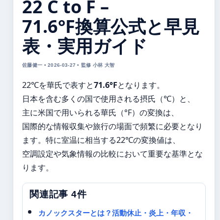
22 C to F –
71.6°F換算公式と早見
表・実用ガイド
佐藤健一 • 2026-03-27 • 監修 小林 大智
22℃を華氏で表すと
71.6°F
となります。
日本を含む多くの国で使用される摂氏（℃）と、
主に米国で用いられる華氏（°F）の変換は、
国際的な情報収集や旅行の場面で頻繁に必要となり
ます。特に室温に相当する22℃の変換値は、
空調設定や気象情報の比較において重要な基準とな
ります。
関連記事 4件
カノックスターとは？活動休止・炎上・年収・