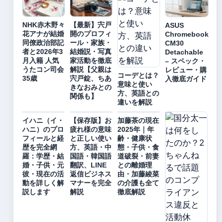
NHK赤木野々
【最新】宍戸
ASUS
花アナが結婚
開のプロフィ
Chromebook
同僚政治部記
ール・家族・
CM30
者と2026年3
結婚説・写真
Detachable
月入籍 人気
家活動を徹底
– スペック・
うたコン司会
解説【父親は
レビュー・購
コーデとは？
35歳
宍戸錠、ちあ
入徹底ガイド
意味と使い
きなおみとの
方、英語との
関係も】
違いを解説
イハニ（イ・
【保存版】お
加藤茶の現在
ハニ）のプロ
疲れ様の意味
2025年｜年
フィールと経
と正しい使い
齢・健康状
歴を完全網
方、英語・中
態・子供・食
羅：学歴・結
国語・韓国語
道破裂・前妻
婚・子供・元
翻訳、LINE
との離婚理
彼・現在の活
返信ビジネス
由・加藤綾菜
動を詳しく解
マナーを完全
の介護も全て
説します
解説
徹底解説