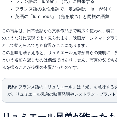
ラテン語の「lūmen」（光）に由来する
フランス語の女性名詞で、定冠詞は「la」が付く
英語の「luminous」（光を放つ）と同根の語彙
この言葉は、日常会話から文学作品まで幅広く使われ、特に「Lumi
のような対比表現でよく見られます。映画が「シネマトグラ
として捉えられてきた背景がここにあります。
この意味を踏まえると、リュミエール兄弟が自らの発明に「
という名前を冠したのは偶然ではありません。写真の父でも
光を操ることが技術の本質だったのです。
要約:
フランス語の「リュミエール」は「光」を意味する女性
が、リュミエール兄弟の映画発明やレストラン・ブランド
リュミエール兄弟が作ったも