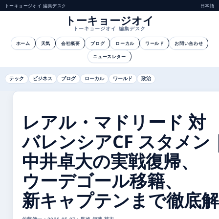
トーキョージオイ 編集デスク
日本語
トーキョージオイ
トーキョージオイ 編集デスク
ホーム
天気
会社概要
ブログ
ローカル
ワールド
お問い合わせ
ニュースレター
テック
ビジネス
ブログ
ローカル
ワールド
政治
レアル・マドリード 対
バレンシアCF スタメン
中井卓大の実戦復帰、
ウーデゴール移籍、
新キャプテンまで徹底解