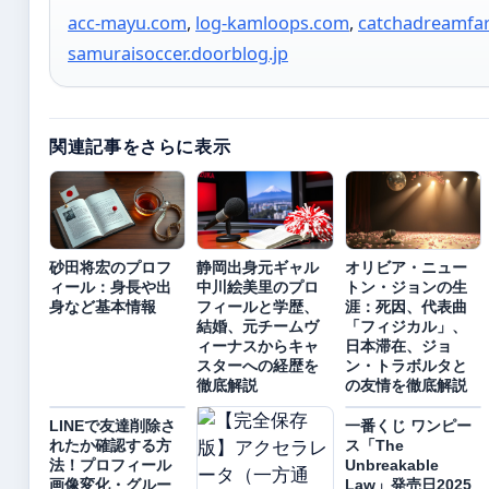
acc-mayu.com
,
log-kamloops.com
,
catchadreamfa
samuraisoccer.doorblog.jp
関連記事をさらに表示
砂田将宏のプロフ
静岡出身元ギャル
オリビア・ニュー
ィール：身長や出
中川絵美里のプロ
トン・ジョンの生
身など基本情報
フィールと学歴、
涯：死因、代表曲
結婚、元チームヴ
「フィジカル」、
ィーナスからキャ
日本滞在、ジョ
スターへの経歴を
ン・トラボルタと
徹底解説
の友情を徹底解説
LINEで友達削除さ
一番くじ ワンピー
れたか確認する方
ス「The
法！プロフィール
Unbreakable
画像変化・グルー
Law」発売日2025