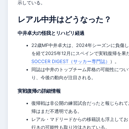
示している。
レアル中井はどうなった？
中井卓大の怪我とリハビリ経過
22歳MF中井卓大は、2024年シーズンに負傷
を経て2025年12月にスペインで実戦復帰を果
SOCCER DIGEST（サッカー専門誌）
）。
同誌は中井のトップチーム昇格の可能性につい
り、今後の動向が注目される。
実戦復帰の詳細情報
復帰戦は非公開の練習試合だったと報じられて
帰はまだ不透明である。
レアル・マドリードからの移籍説も浮上してお
行きの可能性も取り沙汰されている。