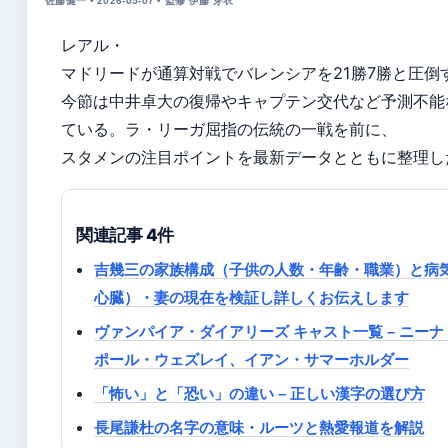
佐藤健一 • 2026-05-07 • 監修 伊藤 芽衣
レアル・
マドリードが通算対戦でバレンシアを21勝7勝と圧倒
今節は中井卓大の復帰やキャプテン交代など予測不能
ている。ラ・リーガ屈指の伝統の一戦を前に、
スタメンの注目ポイントを最新データとともに整理し
関連記事 4件
吉幾三の家族構成（子供の人数・年齢・職業）と病
心臓）・妻の現在を検証し詳しくお伝えします
ヴァンパイア・ダイアリーズ キャスト一覧 – ニー
ポール・ウェズレイ、イアン・サマーホルダー
「怖い」と「恐い」の違い – 正しい漢字の選び方
長尾謙杜の名字の意味・ルーツと熱愛報道を解説