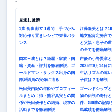
。
見逃し厳禁
1歳 食事 献立 1週間 – 手づかみ
江藤隆美とは？19
対応作り置きレシピで栄養バラ
地支配肯定発言で
ンス
と父親・息子の世
の全てを徹底解説
岡本三成とは？経歴・家族・国
声優の小野賢章と
籍・資産・評判を徹底解説。ゴ
2025年9月14日
ールドマン・サックス出身の国
生活リズムの違い
際派議員の実像に迫る
子供は？を解説
松田美由紀の年齢やプロフィー
ゴールドシップと
ルまとめ！姉・熊谷真実との関
物の伝説の奇行と
係や松田優作との結婚、現在の
件、GI6勝の記
活動までを徹底解説
馬成績を徹底解説