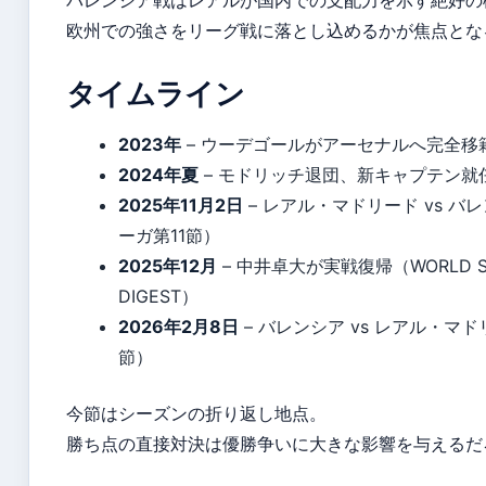
バレンシア戦はレアルが国内での支配力を示す絶好の
欧州での強さをリーグ戦に落とし込めるかが焦点とな
タイムライン
2023年
– ウーデゴールがアーセナルへ完全移
2024年夏
– モドリッチ退団、新キャプテン就
2025年11月2日
– レアル・マドリード vs バ
ーガ第11節）
2025年12月
– 中井卓大が実戦復帰（WORLD S
DIGEST）
2026年2月8日
– バレンシア vs レアル・マド
節）
今節はシーズンの折り返し地点。
勝ち点の直接対決は優勝争いに大きな影響を与えるだ