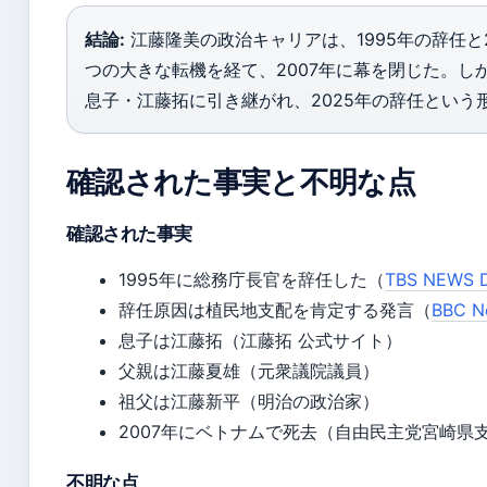
結論:
江藤隆美の政治キャリアは、1995年の辞任と
つの大きな転機を経て、2007年に幕を閉じた。し
息子・江藤拓に引き継がれ、2025年の辞任という
確認された事実と不明な点
確認された事実
1995年に総務庁長官を辞任した（
TBS NEWS 
辞任原因は植民地支配を肯定する発言（
BBC N
息子は江藤拓（江藤拓 公式サイト）
父親は江藤夏雄（元衆議院議員）
祖父は江藤新平（明治の政治家）
2007年にベトナムで死去（自由民主党宮崎県
不明な点