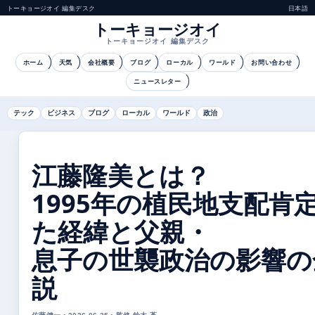
トーキョージオイ 編集デスク
日本語
トーキョージオイ
トーキョージオイ 編集デスク
ホーム
天気
会社概要
ブログ
ローカル
ワールド
お問い合わせ
ニュースレター
テック
ビジネス
ブログ
ローカル
ワールド
政治
江藤隆美とは？
1995年の植民地支配肯
た経緯と父親・
息子の世襲政治の影響の
説