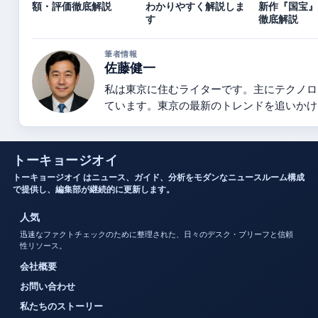
額・評価徹底解説
わかりやすく解説しま
新作『国宝』
す
徹底解説
筆者情報
佐藤健一
私は東京に住むライターです。主にテクノロ
ています。東京の最新のトレンドを追いかけ
トーキョージオイ
トーキョージオイ はニュース、ガイド、分析をモダンなニュースルーム構成
で提供し、編集部が継続的に更新します。
人気
迅速なファクトチェックのために整理された、日々のデスク・ブリーフと信頼
性リソース。
会社概要
お問い合わせ
私たちのストーリー