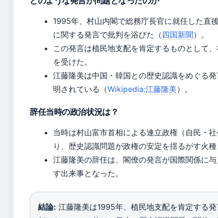
どのような発言が問題となったのか
1995年、村山内閣で総務庁長官に就任した直
に関する発言で批判を浴びた（
四国新聞
）。
この発言は植民地支配を肯定するものとして、
を受けた。
江藤隆美は中国・韓国との歴史認識をめぐる発
明されている（
Wikipedia:江藤隆美
）。
辞任当時の政治状況は？
当時は村山富市首相による連立政権（自民・社
り、歴史認識問題が政権の安定を揺るがす火種
江藤隆美の辞任は、閣僚の発言が国際関係に与
す出来事となった。
結論:
江藤隆美は1995年、植民地支配を肯定する