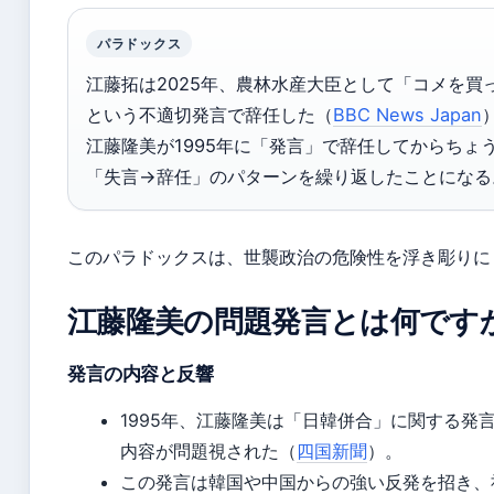
パラドックス
江藤拓は2025年、農林水産大臣として「コメを買
という不適切発言で辞任した（
BBC News Japan
江藤隆美が1995年に「発言」で辞任してからちょ
「失言→辞任」のパターンを繰り返したことになる
このパラドックスは、世襲政治の危険性を浮き彫りに
江藤隆美の問題発言とは何です
発言の内容と反響
1995年、江藤隆美は「日韓併合」に関する発
内容が問題視された（
四国新聞
）。
この発言は韓国や中国からの強い反発を招き、