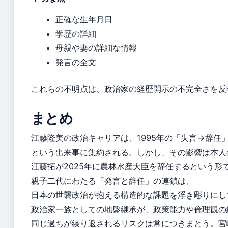
正確な生年月日
学歴の詳細
母親や妻の詳細な情報
発言の全文
これらの不明点は、政治家の経歴開示の不完全さを反
まとめ
江藤隆美の政治キャリアは、1995年の「失言→辞任
という出来事に集約される。しかし、その影響は本人
江藤拓が2025年に農林水産大臣を辞任するという形
親子二代にわたる「発言と辞任」の連鎖は、
日本の世襲政治が抱える構造的な課題を浮き彫りにし
政治家一族としての地盤継承が、政策能力や倫理観の
同じ過ちが繰り返されるリスクは常につきまとう。宮