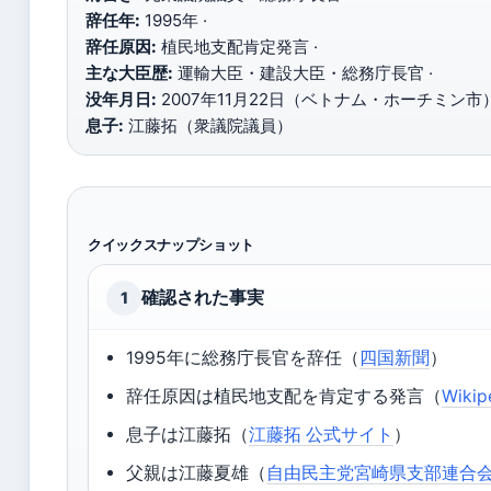
辞任年:
1995年 ·
辞任原因:
植民地支配肯定発言 ·
主な大臣歴:
運輸大臣・建設大臣・総務庁長官 ·
没年月日:
2007年11月22日（ベトナム・ホーチミン市）
息子:
江藤拓（衆議院議員）
クイックスナップショット
確認された事実
1
1995年に総務庁長官を辞任（
四国新聞
）
辞任原因は植民地支配を肯定する発言（
Wiki
息子は江藤拓（
江藤拓 公式サイト
）
父親は江藤夏雄（
自由民主党宮崎県支部連合