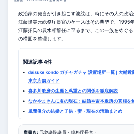
佐藤健一 • 2026-06-25 • 監修 鈴木 蒼
政治家の発言が引き起こす波紋は、時にその人の政治
江藤隆美元総務庁長官のケースはその典型で、1995年
江藤拓氏の農水相辞任に至るまで、この一族をめぐる
の構図を整理します。
関連記事 4件
daisuke kondo ガチャガチャ 設置場所一覧 | 
東京店舗ガイド
喜多川歌麿の生涯と蔦重との関係を徹底解説
なかやまきんに君の現在：結婚や吉本退所の真相を
風間俊介の結婚と子供・妻・現在の活動まとめ
肩書き:
元衆議院議員・総務庁長官 ·