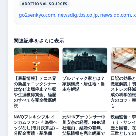
ADDITIONAL SOURCES
go2senkyo.com
,
newsdig.tbs.co.jp
,
news.qq.com
,
関連記事をさらに表示
【最新情報】テニス界
ゾルディック家とは？
日記の効果と
の新星ヤニックシナー
家族構成・居住地・当
徹底解説｜初
はなぜ出場停止？年収
主を解説
ストレス軽減
や生涯獲得賞金、経歴
成の科学的根
のすべてを完全徹底解
方のコツ・舞
説
も
NWQフレキシブル イ
元NHKアナウンサー中
映画監督・李
ンカムファンド 為替ヘ
川安奈の経歴、NHK退
（リ・サンイ
ッジなし(毎月決算型) –
社理由、結婚の有無、
歴と国籍、在
分配金実績・基準価
父親情報を完全網羅で
三世としての