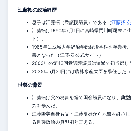
江藤拓の政治経歴
息子は江藤拓（衆議院議員）である（
江藤拓 
江藤拓は1960年7月1日に宮崎県門川町尾末に
ト）。
1985年に成城大学経済学部経済学科を卒業後、
書となった（江藤拓 公式サイト）。
2003年の第43回衆議院議員総選挙で初当選した（
2025年5月21日には農林水産大臣を辞任した（
世襲の背景
江藤拓は父の秘書を経て国会議員になり、典型
スを歩んだ。
江藤隆美自身も父・江藤夏雄から地盤を継承し
る世襲政治の典型例と言える。