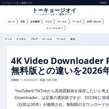
トーキョージオイ 編集デスク
日本語
トーキョージオイ
トーキョージオイ 編集デスク
ホーム
天気
会社概要
ブログ
ローカル
ワールド
お問い合わせ
ニュースレター
テック
ビジネス
ブログ
ローカル
ワールド
政治
4K Video Download
無料版との違いを2026
佐藤健一 • 2026-05-07 • 監修 小林 大智
YouTubeやTikTokから高画質動画を保存したいと
Downloader」は定番の選択肢ですが、2023年に登
（以前は30本）が撤廃され、無制限のダウンロード