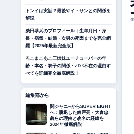
トンイは実話？最後やイ・サンとの関係を
解説
佐
柴田恭兵のプロフィール｜生年月日・身
長・病気・結婚・次男の死因までを完全網
羅【2025年最新完全版】
ろこまこあこ三姉妹ユーチューバーの年
齢・本名・双子の関係・パパ不在の理由す
べてを詳細完全徹底解説！
編集部から
関ジャニ∞からSUPER EIGHT
へ：脱退した錦戸亮・大倉忠
義らの理由と改名の経緯を
2024年徹底解説