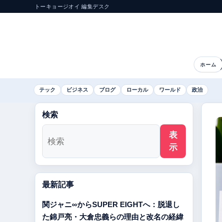
トーキョージオイ 編集デスク
ホーム
テック
ビジネス
ブログ
ローカル
ワールド
政治
検索
表
示
最新記事
関ジャニ∞からSUPER EIGHTへ：脱退し
た錦戸亮・大倉忠義らの理由と改名の経緯