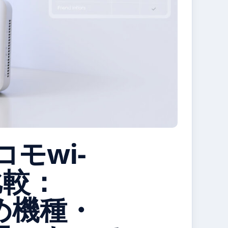
コモwi-
比較：
め機種・