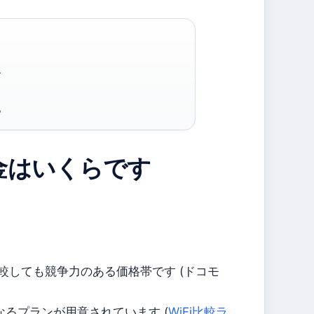
、
。
。
料金はいくらです
比較しても競争力のある価格帯です (ドコモ
なるプランが用意されています (
WiFi比較ラ