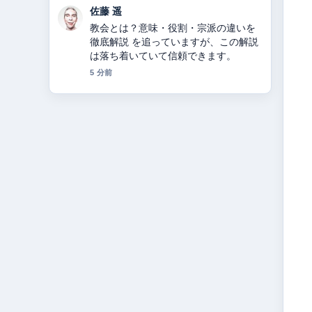
伊藤 芽衣
カノックスターとは？活動休止・炎
上・年収・整形疑惑まとめ の背景説明
が助かります。ライブ更新を続けてく
ださい。
7 分前