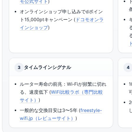
モ公式サイト
)
条
オンラインショップ申し込みでdポイン
ト15,000ptキャンペーン (
ドコモオンラ
インショップ
)
タイムラインシグナル
3
4
ルーター寿命の前兆：Wi‑Fiが頻繁に切れ
る、速度低下 (
WiFi比較ラボ（専門比較
可
サイト）
)
一般的な交換目安は3〜5年 (
freestyle-
wifi.jp（レビューサイト）
)