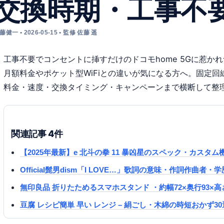
交換時期・工事不
藤健一 • 2026-05-15 • 監修 佐藤 遥
工事不要でコンセントに挿すだけのドコモhome 5Gに惹か
月額料金やポケット型WiFiとの違いが気になる方へ。固定
料金・速度・交換タイミング・キャンペーンまで横断して整
関連記事 4件
【2025年最新】e 北斗の拳 11 暴凶星のスペック・カス
Official髭男dism「I LOVE…」歌詞の意味・作詞作曲
無印良品 折りたためるスマホスタンド ・約幅72×奥行93×高
豆腐 レシピ簡単 早い レンジ – 絹ごし・木綿の時短おかず30