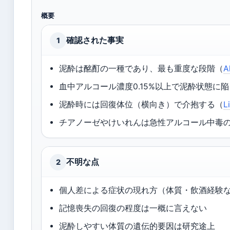
概要
確認された事実
1
泥酔は酩酊の一種であり、最も重度な段階（
A
血中アルコール濃度0.15%以上で泥酔状態に
泥酔時には回復体位（横向き）で介抱する（
L
チアノーゼやけいれんは急性アルコール中毒
不明な点
2
個人差による症状の現れ方（体質・飲酒経験
記憶喪失の回復の程度は一概に言えない
泥酔しやすい体質の遺伝的要因は研究途上