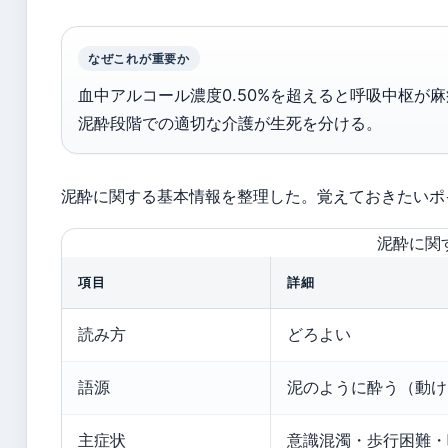
なぜこれが重要か
血中アルコール濃度0.50%を超えると呼吸中枢が
泥酔段階での適切な介護が生死を分ける。
泥酔に関する基本情報を整理した。覚えておきたいポ
泥酔に関
項目
詳細
読み方
どろよい
語源
泥のように酔う（動け
主症状
意識混濁・歩行困難・