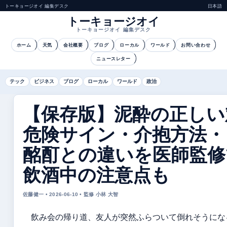
トーキョージオイ 編集デスク
日本語
トーキョージオイ
トーキョージオイ 編集デスク
ホーム
天気
会社概要
ブログ
ローカル
ワールド
お問い合わせ
ニュースレター
テック
ビジネス
ブログ
ローカル
ワールド
政治
【保存版】泥酔の正しい
危険サイン・介抱方法・
酩酊との違いを医師監修
飲酒中の注意点も
佐藤健一 • 2026-06-10 • 監修 小林 大智
飲み会の帰り道、友人が突然ふらついて倒れそうにな