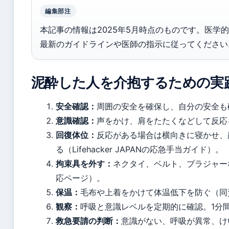
編集部注
本記事の情報は2025年5月時点のものです。医学
最新のガイドラインや医師の指示に従ってください
泥酔した人を介抱するための実
安全確認：
周囲の安全を確保し、自分の安全も
意識確認：
声をかけ、肩をたたくなどして反応
回復体位：
反応がある場合は横向きに寝かせ、
る（Lifehacker JAPANの応急手当ガイド）。
拘束具を外す：
ネクタイ、ベルト、ブラジャー
応ページ）。
保温：
毛布や上着をかけて体温低下を防ぐ（同
観察：
呼吸と意識レベルを定期的に確認。1分間
救急要請の判断：
意識がない、呼吸が異常、け