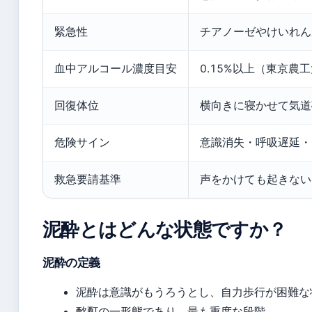
緊急性
チアノーゼやけいれん
血中アルコール濃度目安
0.15%以上（東京農
回復体位
横向きに寝かせて気道
危険サイン
意識消失・呼吸遅延・
救急要請基準
声をかけても起きない
泥酔とはどんな状態ですか？
泥酔の定義
泥酔は意識がもうろうとし、自力歩行が困難な
酩酊の一形態であり、最も重度な段階