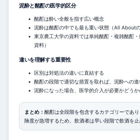
泥酔と酩酊の医学的区分
酩酊は酔い全般を指す広い概念
泥酔は酩酊の中でも最も重い状態（All Abou
東京農工大学の資料では単純酩酊・複雑酩酊・
資料）
違いを理解する重要性
区別は対処法の違いに直結する
酩酊の段階で適切な措置を取れば、泥酔への進
泥酔になった場合、医学的介入が必要かどうか
まとめ：
酩酊は全段階を包含するカテゴリーであり、
険度が急増するため、飲酒者は早い段階で飲酒を止