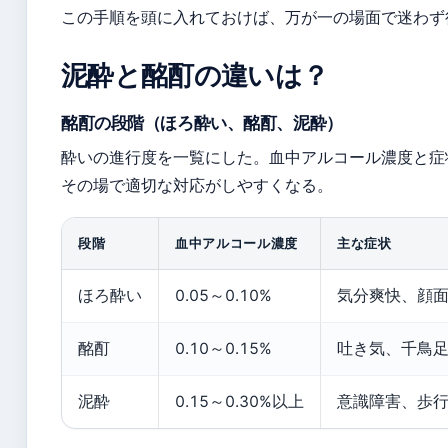
この手順を頭に入れておけば、万が一の場面で迷わず
泥酔と酩酊の違いは？
酩酊の段階（ほろ酔い、酩酊、泥酔）
酔いの進行度を一覧にした。血中アルコール濃度と症
その場で適切な対応がしやすくなる。
段階
血中アルコール濃度
主な症状
ほろ酔い
0.05～0.10%
気分爽快、顔
酩酊
0.10～0.15%
吐き気、千鳥足、
泥酔
0.15～0.30%以上
意識障害、歩