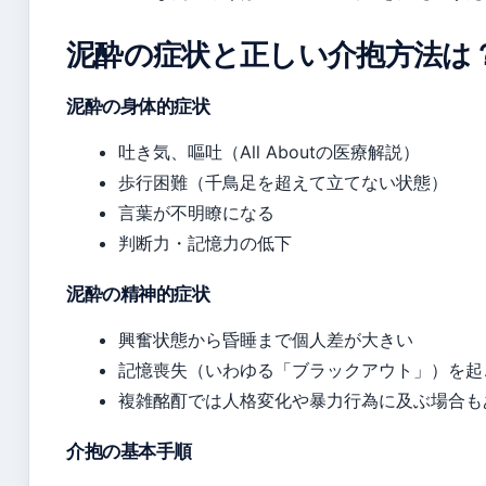
泥酔の症状と正しい介抱方法は
泥酔の身体的症状
吐き気、嘔吐（All Aboutの医療解説）
歩行困難（千鳥足を超えて立てない状態）
言葉が不明瞭になる
判断力・記憶力の低下
泥酔の精神的症状
興奮状態から昏睡まで個人差が大きい
記憶喪失（いわゆる「ブラックアウト」）を起
複雑酩酊では人格変化や暴力行為に及ぶ場合も
介抱の基本手順