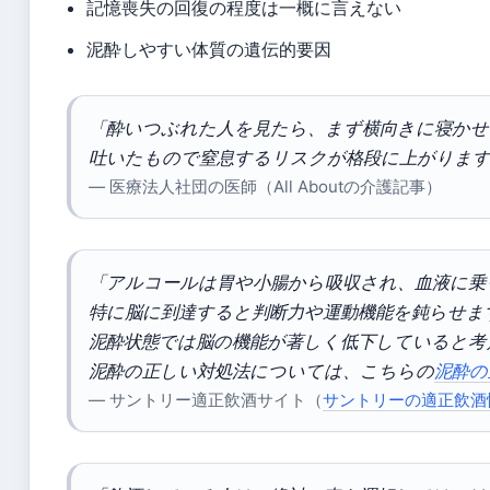
記憶喪失の回復の程度は一概に言えない
泥酔しやすい体質の遺伝的要因
「酔いつぶれた人を見たら、まず横向きに寝かせ
吐いたもので窒息するリスクが格段に上がります
— 医療法人社団の医師（All Aboutの介護記事）
「アルコールは胃や小腸から吸収され、血液に乗
特に脳に到達すると判断力や運動機能を鈍らせま
泥酔状態では脳の機能が著しく低下していると考
泥酔の正しい対処法については、こちらの
泥酔の
— サントリー適正飲酒サイト（
サントリーの適正飲酒