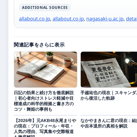
ADDITIONAL SOURCES
allabout.co.jp
,
allabout.co.jp
,
nagasaki-u.ac.jp
,
deta
関連記事をさらに表示
日記の効果と続け方を徹底解説
手越祐也の現在｜スキャンダ
｜初心者向けストレス軽減や目
から復活した軌跡
標達成の科学的根拠と書き方の
コツ・舞姫の事例も
【2026年】元AKB48永尾まりや
なかやまきんに君の現在：結
の現在：プロフィール・年収・
や吉本退所の真相を解説
人気の理由、写真集や交際報道