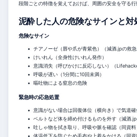
段階ごとの特徴を覚えておけば、周囲の安全を守る行
泥酔した人の危険なサインと対
危険なサイン
チアノーゼ（唇や爪が青紫色）（減酒.jpの救
けいれん（全身性けいれん発作）
意識消失（呼びかけに反応しない）（Lifehack
呼吸が遅い（1分間に10回未満）
嘔吐物による窒息の危険
緊急時の応急処置
意識がない場合は回復体位（横向き）で気道確保（Li
ベルトなど体を締め付けるものを外す（減酒.j
吐しゃ物を拭き取り、呼吸や脈を確認（同資料
体温低下を防ぐため毛布や上着をかける（同資