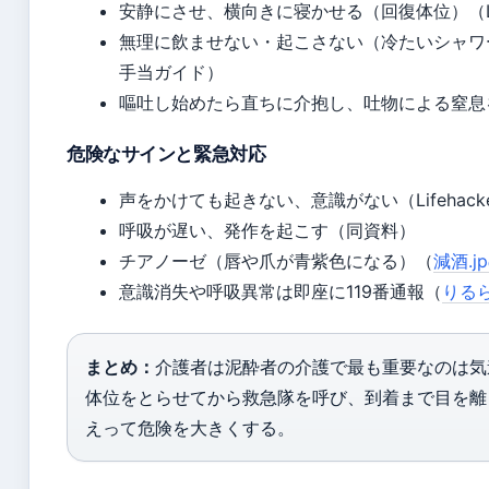
安静にさせ、横向きに寝かせる（回復体位）（Life
無理に飲ませない・起こさない（冷たいシャワーやコ
手当ガイド）
嘔吐し始めたら直ちに介抱し、吐物による窒息を防
危険なサインと緊急対応
声をかけても起きない、意識がない（Lifehack
呼吸が遅い、発作を起こす（同資料）
チアノーゼ（唇や爪が青紫色になる）（
減酒.
意識消失や呼吸異常は即座に119番通報（
りる
まとめ：
介護者は泥酔者の介護で最も重要なのは気
体位をとらせてから救急隊を呼び、到着まで目を離
えって危険を大きくする。