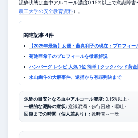
泥酔状態は血中アルコール濃度0.15%以上で意識障
農工大学の安全教育資料
）。
関連記事 4件
【2025年最新】女優・藤真利子の現在：プロフィ
菊池亜希子のプロフィールを徹底解説
ハンバーグ レシピ 人気 1位 簡単 | クックパッド
永山絢斗の大麻事件、逮捕から有罪判決まで
泥酔の目安となる血中アルコール濃度:
0.15%以上 ·
一般的な泥酔の症状:
意識混濁・歩行困難・嘔吐 ·
回復までの時間（個人差あり）:
数時間～一晩