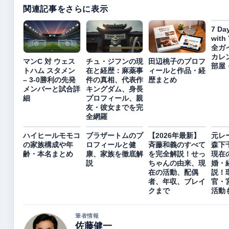
関連記事をさらに表示
7 Da
with
全ガ
カレ
マンC 対 ウェス
チュ・ジフンの現
田辺桃子のプロフ
部屋
トハム スタメン
在と経歴：麻薬事
ィールと作品・経
– 3-0勝利の先発
件の真相、代表作
歴まとめ
メンバーと試合詳
キングダム、身長
細
プロフィール、親
友・彼女までを完
全網羅
ハイヒールモモコ
ブラザートムのプ
【2026年最新】
元レ
の家族構成や年
ロフィールと健
斉藤和義のすべて
森下
齢・本名まとめ
康、家族を徹底解
を完全解説！せっ
現在
説
ちゃんの由来、現
婚・
在の活動、配偶
説！
者、年収、ブレイ
官・
クまで
活動
筆者情報
佐藤健一