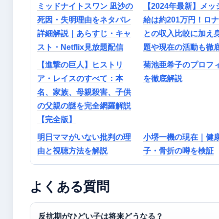
ミッドナイトスワン 凪沙の
【2024年最新】メッ
死因・失明理由をネタバレ
給は約201万円！ロ
詳細解説｜あらすじ・キャ
との収入比較に加え
スト・Netflix見放題配信
題や現在の活動も徹
【進撃の巨人】ヒストリ
菊池亜希子のプロフ
ア・レイスのすべて：本
を徹底解説
名、家族、母親殺害、子供
の父親の謎を完全網羅解説
【完全版】
明日ママがいない批判の理
小堺一機の現在｜健
由と視聴方法を解説
子・骨折の噂を検証
よくある質問
反抗期がひどい子は将来どうなる？