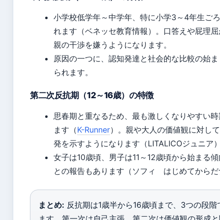
小学校低学年～中学年、特に小学3～4年生ご
れます（ベネッセ教育情報）。口答えや屁理屈
親の干渉を嫌うようになります。
原因の一つに、認知発達と社会的な比較の始ま
られます。
第二次反抗期（12～16歳）の特徴
思春期と重なるため、最も激しくなりやすい時
ます（
K-Runner
）。親や大人の価値観に対して
発を示すようになります（LITALICOジュニア
女子は10歳頃、男子は11～12歳頃から始まる
との報告もあります（ソフィ はじめてからだ
まとめ:
反抗期は1歳半から16歳頃まで、3つの段階
ます。第一次は自己主張、第二次は価値観の形成と