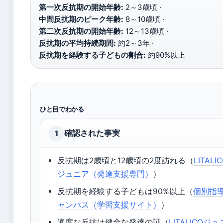
第一次反抗期の開始年齢:
2～3歳頃 ·
中間反抗期のピーク年齢:
8～10歳頃 ·
第二次反抗期の開始年齢:
12～13歳頃 ·
反抗期の平均持続期間:
約2～3年 ·
反抗期を経験する子どもの割合:
約90%以上
ひと目でわかる
確認された事実
1
反抗期は2歳頃と12歳頃の2度訪れる（
LITALI
ジュニア（発達支援専門）
）
反抗期を経験する子どもは90%以上（
個別指
ャンパス（学習支援サイト）
）
適度な反抗は健全な発達の証（
LITALICOジュ