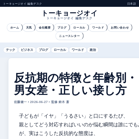
トーキョージオイ 編集デスク
日本語
トーキョージオイ
トーキョージオイ 編集デスク
ホーム
天気
会社概要
ブログ
ローカル
ワールド
お問い合わせ
ニュースレター
テック
ビジネス
ブログ
ローカル
ワールド
政治
反抗期の特徴と年齢別・
男女差・正しい接し方
佐藤健一 • 2026-06-27 • 監修 鈴木 蒼
子どもが「イヤ」「うるさい」と口にするたび、
親としてどう対応すればいいのか悩む瞬間は誰にでも
が、実はこうした反抗的な態度は、