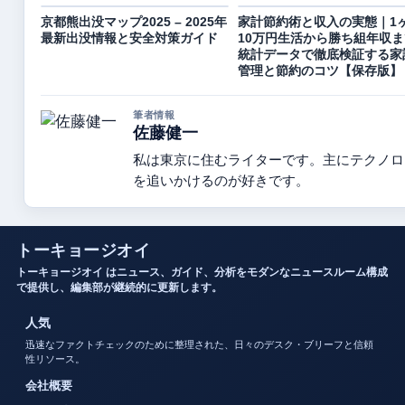
京都熊出没マップ2025 – 2025年
家計節約術と収入の実態｜1
最新出没情報と安全対策ガイド
10万円生活から勝ち組年収ま
統計データで徹底検証する家
管理と節約のコツ【保存版】
筆者情報
佐藤健一
私は東京に住むライターです。主にテクノロ
を追いかけるのが好きです。
トーキョージオイ
トーキョージオイ はニュース、ガイド、分析をモダンなニュースルーム構成
で提供し、編集部が継続的に更新します。
人気
迅速なファクトチェックのために整理された、日々のデスク・ブリーフと信頼
性リソース。
会社概要