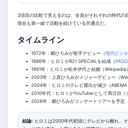
3項目の比較で見えるのは、全員がそれぞれの時代の
現在も第一線で活動を続けている共通点だ。
タイムライン
1972年
：郷ひろみが歌手デビュー（
現代ビジ
1986年
：ヒロミがB21 SPECIALを結成（
PAS
1991年
：ヒロミが松本伊代と結婚（Wikipedia
2003年
：上原ひろみがメジャーデビュー（Wikip
2004年
：ヒロミのテレビ露出が減少（ABEMA T
2010年代
：ヒロミがYouTuberとして再注目（
2026年
：郷ひろみがコンサートツアーを予定
結論:
ヒロミは2000年代初頭にテレビから離れ、