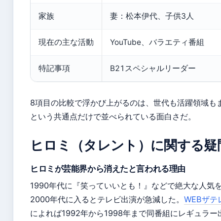
家族
妻：松本伊代、子供3人
現在の主な活動
YouTube、バラエティ番組
特記事項
B21スペシャルリーダー
8項目の比較で浮かび上がるのは、世代も活躍領域も
という共通点だけで並べられている面白さだ。
ヒロミ（タレント）に関する疑
ヒロミが芸能界から消えたと言われる理由
1990年代に『笑っていいとも！』などで絶大な人気
2000年代に入るとテレビ出演が急減した。
WEBザ
によれば1992年から1998年まで同番組にレギュラー