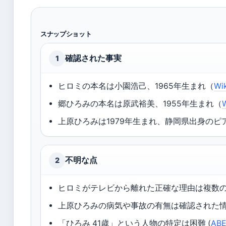
スナップショット
確認された事実
1
ヒロミの本名は小園浩己、1965年生まれ（
W
郷ひろみの本名は原武裕美、1955年生まれ（
上原ひろみは1979年生まれ、静岡県出身のピ
不明な点
2
ヒロミがテレビから離れた正確な理由は複数
上原ひろみの病気や事故の有無は確認された情
「ひろみ 41歳」という人物の特定は困難 (
AB