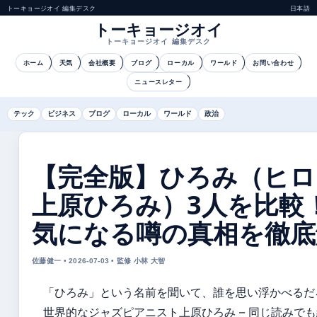
トーキョージオイ 編集デスク
日本語
トーキョージオイ
トーキョージオイ 編集デスク
ホーム
天気
会社概要
ブログ
ローカル
ワールド
お問い合わせ
ニュースレター
テック
ビジネス
ブログ
ローカル
ワールド
政治
【完全版】ひろみ（ヒロ
上原ひろみ）3人を比較
気になる噂の真相を徹底
佐藤健一 • 2026-07-03 • 監修 小林 大智
「ひろみ」という名前を聞いて、誰を思い浮かべるだ
世界的なジャズピアニスト上原ひろみ – 同じ読みで