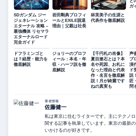
と
ガ
SDガンダム ジー
岩田剛典プロフィ
林芙美子の生涯と
ジェネレーション
ールとEXILE脱退
代表作を徹底解説
エターナル 攻略 –
理由｜父親は社長
最強機体 リセマラ
エターナルロード
完全ガイド
ドフラミンゴと
ジョリーのプロフ
【千円札の肖像】
声
は？経歴・能力を
ィール：本名・年
夏目漱石とは？本
プ
徹底解説
収・ハーフ説を徹
名や死因、お札に
演
底解説
なった理由と代表
ド
作・名言を徹底解
説
説！月が綺麗です
匠
ねの真実も
問
筆者情報
佐藤健一
私は東京に住むライターです。主にテクノロ
関する記事を執筆しています。東京の最新の
いかけるのが好きです。