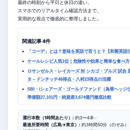
最終の時刻から平日と休日の違い、
スマホでのリアルタイム確認方法まで、
実用的な視点で徹底的に整理しました。
関連記事 4件
「コーデ」とは？意味を英語で言うと？【和製英語
ケールレシピ人気1位｜危険性や効果と簡単な食べ方
ロサンゼルス・レイカーズ 対 シカゴ・ブルズ 試合 
タ – ドンチッチ46得点・八村23得点の活躍
SBI・iシェアーズ・ゴールドファンド（為替ヘッジ
準価額27,101円・純資産3,674億円徹底比較
運行本数（1時間あたり）:
約3〜4本 ·
最速所要時間（広島→東京）:
約3時間50分（のぞみ） 