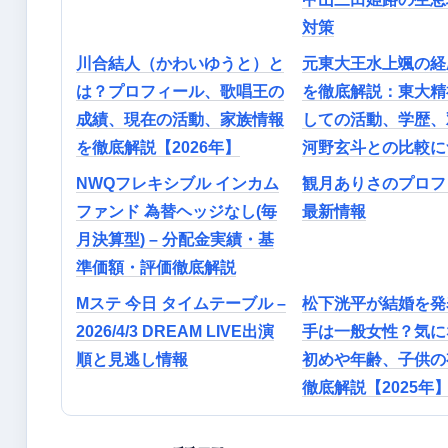
対策
川合結人（かわいゆうと）と
元東大王水上颯の経
は？プロフィール、歌唱王の
を徹底解説：東大精
成績、現在の活動、家族情報
しての活動、学歴、
を徹底解説【2026年】
河野玄斗との比較に
NWQフレキシブル インカム
観月ありさのプロフ
ファンド 為替ヘッジなし(毎
最新情報
月決算型) – 分配金実績・基
準価額・評価徹底解説
Mステ 今日 タイムテーブル –
松下洸平が結婚を発
2026/4/3 DREAM LIVE出演
手は一般女性？気に
順と見逃し情報
初めや年齢、子供の
徹底解説【2025年