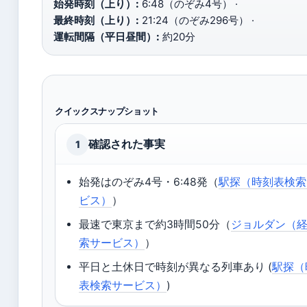
始発時刻（上り）:
6:48（のぞみ4号） ·
最終時刻（上り）:
21:24（のぞみ296号） ·
運転間隔（平日昼間）:
約20分
クイックスナップショット
確認された事実
1
始発はのぞみ4号・6:48発（
駅探（時刻表検索
ビス）
）
最速で東京まで約3時間50分（
ジョルダン（
索サービス）
）
平日と土休日で時刻が異なる列車あり (
駅探（
表検索サービス）
)