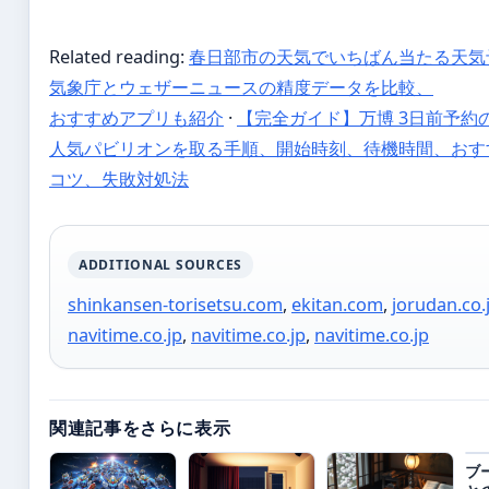
Related reading:
春日部市の天気でいちばん当たる天気
気象庁とウェザーニュースの精度データを比較、
おすすめアプリも紹介
·
【完全ガイド】万博 3日前予約の
人気パビリオンを取る手順、開始時刻、待機時間、おす
コツ、失敗対処法
ADDITIONAL SOURCES
shinkansen-torisetsu.com
,
ekitan.com
,
jorudan.co.
navitime.co.jp
,
navitime.co.jp
,
navitime.co.jp
関連記事をさらに表示
ブ