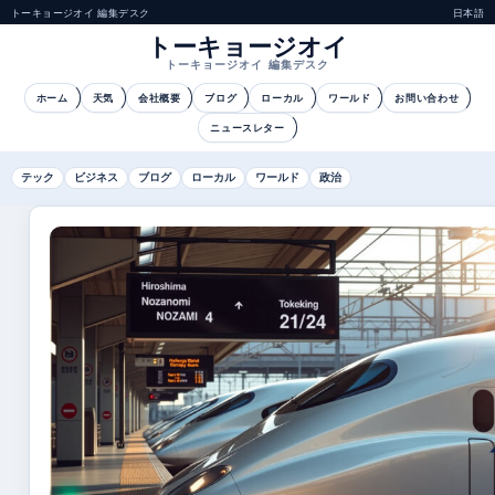
トーキョージオイ 編集デスク
日本語
トーキョージオイ
トーキョージオイ 編集デスク
ホーム
天気
会社概要
ブログ
ローカル
ワールド
お問い合わせ
ニュースレター
テック
ビジネス
ブログ
ローカル
ワールド
政治