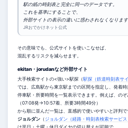
駅の紙の時刻表と完全に同一のデータです。
これを基準にすることで、
外部サイトの表示の違いに惑わされなくなりま
JRおでかけネット公式
その意味でも、公式サイトを使いこなせば、
混乱するリスクを減らせます。
ekitan・jorudanなど外部サイト
大手検索サイトの<強い>駅探
（
駅探（鉄道時刻表サ
では、広島駅から東京駅までの区間を指定し、発着時
停車駅・所要時間を一覧表示できます。例えば、のぞ
（07:08発→10:57着、所要3時間49分）
から順に並んだ一覧は、直感的で使いやすいと評判で
ジョルダン
（
ジョルダン（経路・時刻表検索サービス
は平日・土曜・休日ダイヤの切り替えが可能で、