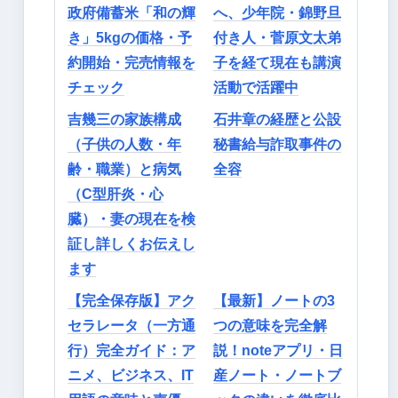
政府備蓄米「和の輝
へ、少年院・錦野旦
き」5kgの価格・予
付き人・菅原文太弟
約開始・完売情報を
子を経て現在も講演
チェック
活動で活躍中
吉幾三の家族構成
石井章の経歴と公設
（子供の人数・年
秘書給与詐取事件の
齢・職業）と病気
全容
（C型肝炎・心
臓）・妻の現在を検
証し詳しくお伝えし
ます
【完全保存版】アク
【最新】ノートの3
セラレータ（一方通
つの意味を完全解
行）完全ガイド：ア
説！noteアプリ・日
ニメ、ビジネス、IT
産ノート・ノートブ