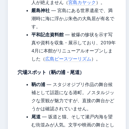
人が絶えません（
宮島カヤック
）。
嚴島神社
— 宮島にある世界遺産で、満
潮時に海に浮かぶ朱色の大鳥居が有名で
す。
平和記念資料館
— 被爆の惨状を示す写
真や資料を収集・展示しており、2019年
4月に本館がリニューアルオープンしま
した（
広島ピースツーリズム
）。
穴場スポット（鞆の浦・尾道）
鞆の浦
— スタジオジブリ作品の舞台候
補として話題になる港町。ノスタルジッ
クな景観が魅力ですが、直接の舞台かど
うかは確認されていません。
尾道
— 坂道と猫、そして瀬戸内海を望
む街並みが人気。文学や映画の舞台とし