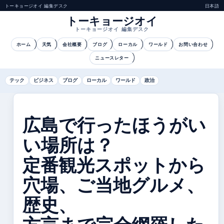
トーキョージオイ 編集デスク
日本語
トーキョージオイ
トーキョージオイ 編集デスク
ホーム
天気
会社概要
ブログ
ローカル
ワールド
お問い合わせ
ニュースレター
テック
ビジネス
ブログ
ローカル
ワールド
政治
広島で行ったほうがい
い場所は？
定番観光スポットから
穴場、ご当地グルメ、
歴史、