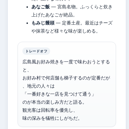
あなご飯
— 宮島名物。ふっくらと炊き
上げたあなごが絶品。
もみじ饅頭
— 定番土産。最近はチーズ
や抹茶など様々な味が楽しめる。
トレードオフ
広島風お好み焼きを一度で味わおうとする
と、
お好み村で何店舗も梯子するのが定番だが
、地元の人々は
「一番好きな一店を見つけて通う」
のが本当の楽しみ方だと語る。
観光客は回転率を優先し、
味の深みを犠牲にしがちだ。