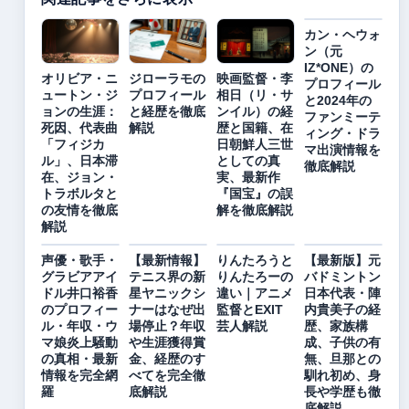
カン・ヘウォ
ン（元
IZ*ONE）の
オリビア・ニ
ジローラモの
映画監督・李
プロフィール
ュートン・ジ
プロフィール
相日（リ・サ
と2024年の
ョンの生涯：
と経歴を徹底
ンイル）の経
ファンミーテ
死因、代表曲
解説
歴と国籍、在
ィング・ドラ
「フィジカ
日朝鮮人三世
マ出演情報を
ル」、日本滞
としての真
徹底解説
在、ジョン・
実、最新作
トラボルタと
『国宝』の誤
の友情を徹底
解を徹底解説
解説
声優・歌手・
【最新情報】
りんたろうと
【最新版】元
グラビアアイ
テニス界の新
りんたろーの
バドミントン
ドル井口裕香
星ヤニックシ
違い｜アニメ
日本代表・陣
のプロフィー
ナーはなぜ出
監督とEXIT
内貴美子の経
ル・年収・ウ
場停止？年収
芸人解説
歴、家族構
マ娘炎上騒動
や生涯獲得賞
成、子供の有
の真相・最新
金、経歴のす
無、旦那との
情報を完全網
べてを完全徹
馴れ初め、身
羅
底解説
長や学歴も徹
底解説