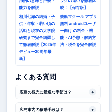
用語の意味と声優・
ックの違いを徹底比
能力を解説
較！【保存版】
相川七瀬の結婚・子
競艇マクール アプリ
供・年収・若い頃の
無料 androidユーザ
活動と現在の大学院
ー向け の料金・機
研究まで完全網羅し
能・AI予想・解約方
て徹底解説【2025年
法・税金を完全解説
デビュー30周年最
新】
よくある質問
広島の観光に最適な季節は？
広島市内の移動手段は？