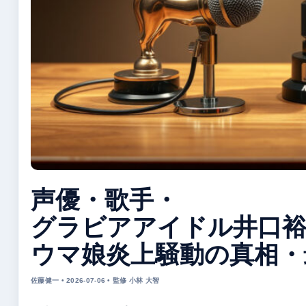
声優・歌手・
グラビアアイドル井口裕
ウマ娘炎上騒動の真相・
佐藤健一 • 2026-07-06 • 監修 小林 大智