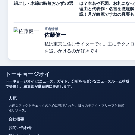
絹ごし・木綿の時短おかず30選
は？本名や死因、お札になっ
理由と代表作・名言を徹底解
説！月が綺麗ですねの真実も
筆者情報
佐藤健一
私は東京に住むライターです。主にテクノロ
を追いかけるのが好きです。
トーキョージオイ
トーキョージオイ はニュース、ガイド、分析をモダンなニュースルーム構成
で提供し、編集部が継続的に更新します。
人気
迅速なファクトチェックのために整理された、日々のデスク・ブリーフと信頼
性リソース。
会社概要
お問い合わせ