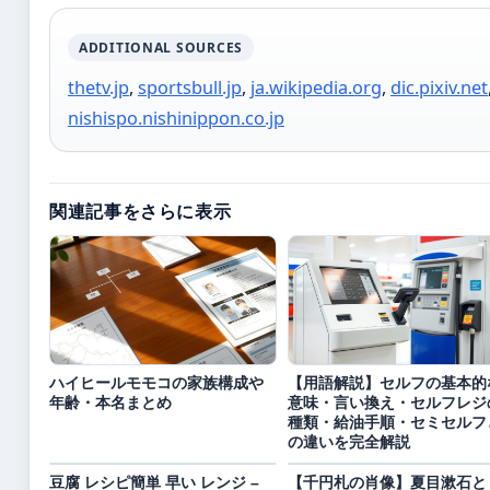
ADDITIONAL SOURCES
thetv.jp
,
sportsbull.jp
,
ja.wikipedia.org
,
dic.pixiv.net
nishispo.nishinippon.co.jp
関連記事をさらに表示
ハイヒールモモコの家族構成や
【用語解説】セルフの基本的
年齢・本名まとめ
意味・言い換え・セルフレジ
種類・給油手順・セミセルフ
の違いを完全解説
豆腐 レシピ簡単 早い レンジ –
【千円札の肖像】夏目漱石と