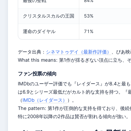
最後の聖戦
84%
クリスタルスカルの王国
53%
運命のダイヤル
71%
データ出典：
シネマトゥデイ（最新作評価）
、ぴあ映
What this means: 第1作が揺るぎない頂点に
ファン投票の傾向
IMDbのユーザー評価でも『レイダース』が8.4と最
は6.9とシリーズ最低だがカルト的な支持を持つ。『
（
IMDb（レイダース）
）。
The pattern: 第1作が圧倒的な支持を得ており
特に2008年以降の2作品は賛否が割れる傾向が強い。