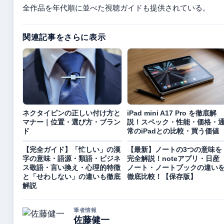
全作品を年代順に並べた視聴ガイドも提供されている。
関連記事をさらに表示
ネクタイピンの正しい付け方と
iPad mini A17 Pro を徹底解
マナー｜位置・選び方・ブラン
説！スペック・性能・価格・
ド
常のiPadとの比較・買う価値
【完全ガイド】「忙しい」の漢
【最新】ノートの3つの意味を
字の意味・語源・類語・ビジネ
完全解説！noteアプリ・日産
ス敬語・言い換え・心理的特徴
ノート・ノートブックの違い
と「せわしない」の違いも徹底
徹底比較！【保存版】
解説
筆者情報
佐藤健一