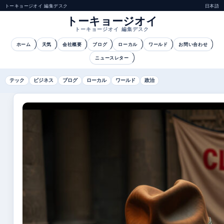
トーキョージオイ 編集デスク
日本語
トーキョージオイ
トーキョージオイ 編集デスク
ホーム
天気
会社概要
ブログ
ローカル
ワールド
お問い合わせ
ニュースレター
テック
ビジネス
ブログ
ローカル
ワールド
政治