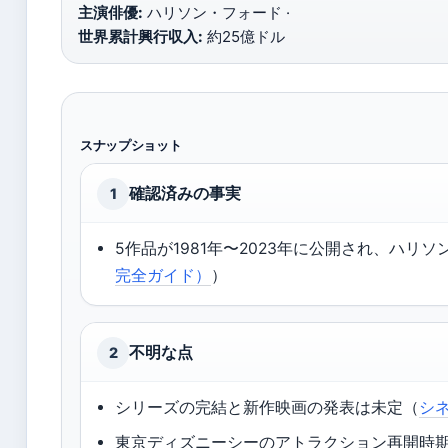
主演俳優:
ハリソン・フォード ·
世界累計興行収入:
約25億ドル
スナップショット
確認済みの事実
1
5作品が1981年〜2023年に公開され、ハリ
完全ガイド）
）
不明な点
2
シリーズの完結と新作映画の発表は未定（
シ
東京ディズニーシーのアトラクション再開時