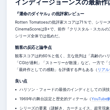
インディージョーンズの最新作
『運命のダイヤル』の批評家レビュー
Rotten Tomatoesの批評家スコアは71％で、
CinemaScoreはB+で、前作『クリスタル・スカ
シリーズ全体では低めだ。
観客の反応と論争点
観客スコアは約60％と低く、主な批判は「高齢のハ
「CGIが過剰」「ストーリーが散漫」など。一方で「
「最終作としての感動」を評価する声もある（
リアル
良い点
ハリソン・フォードの最後のインディとしての演技
1969年の舞台設定と歴史的ディテール（
YouTub
シリーズの要素（謎解き、カーチェイス、超常現象