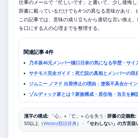
仕事のメールで「忙しいです」と書いて、少し後悔し
辞書に載っているだけでも4つの異なる意味があり、
この記事では、意味の成り立ちから適切な言い換え、
を口にする人の心理までを整理する。
関連記事 4件
乃木坂46元メンバー樋口日奈の気になる学歴・サイ
サチモス完全ガイド：死亡説の真相とメンバーの現
ジムニー ノマド 出荷停止の理由：塗装不具合かイン
ゾルディック家とは？家族構成・居住地・当主を解
漢字の構成:
「心」+「亡」= 心を失う ·
辞書の定義数:
50以上（
Weblio類語辞典
） ·
「せわしない」の方言扱い