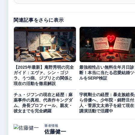
関連記事をさらに表示
【2025年最新】庵野秀明の完全
最強相性占い無料生年月日診
ガイド：エヴァ、シン・ゴジ
断！本当に当たる恋愛結婚ツ
ラ、うつ病、ジブリとの関係と
ルをSERP検証
現在の活動を徹底解説
チュ・ジフンの現在と経歴：麻
宇梶剛士の経歴：暴走族総長
薬事件の真相、代表作キングダ
ら俳優へ、少年院・錦野旦付
ム、身長プロフィール、親友・
人・菅原文太弟子を経て現在
彼女までを完全網羅
講演活動で活躍中
筆者情報
佐藤健一