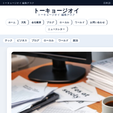
トーキョージオイ 編集デスク
日本語
トーキョージオイ
トーキョージオイ 編集デスク
ホーム
天気
会社概要
ブログ
ローカル
ワールド
お問い合わせ
ニュースレター
テック
ビジネス
ブログ
ローカル
ワールド
政治