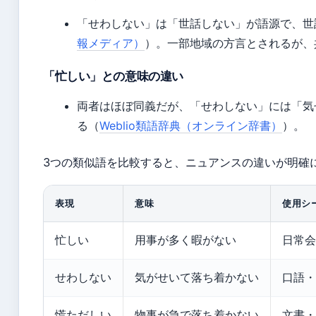
「せわしない」は「世話しない」が語源で、世
報メディア）
）。一部地域の方言とされるが、
「忙しい」との意味の違い
両者はほぼ同義だが、「せわしない」には「気
る（
Weblio類語辞典（オンライン辞書）
）。
3つの類似語を比較すると、ニュアンスの違いが明確
表現
意味
使用シ
忙しい
用事が多く暇がない
日常会
せわしない
気がせいて落ち着かない
口語・
慌ただしい
物事が急で落ち着かない
文書・