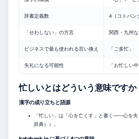
辞書定義数
4（コトバン
「せわしない」の方言
関西・九州な
ビジネスで最も使われる言い換え
「ご多忙」
失礼になる可能性
「お忙しい中
忙しいとはどういう意味ですか
漢字の成り立ちと語源
「忙しい」は「心を亡くす」と書く——心を失
辞典））。
kotobank.jp に基づく4つの意味