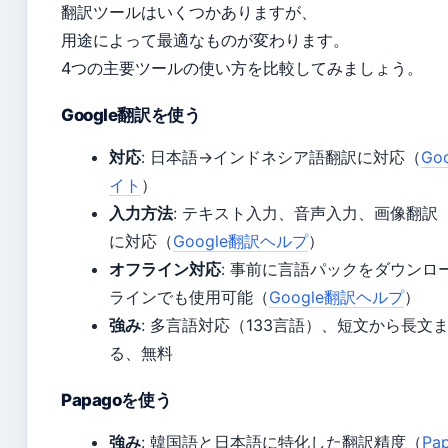
翻訳ツールはいくつかありますが、
用途によって最適なものが変わります。
4つの主要ツールの使い方を比較してみましょう。
Google翻訳を使う
対応
: 日本語→インドネシア語翻訳に対応（
Go
イト
）
入力方法
: テキスト入力、音声入力、画像翻訳
に対応（
Google翻訳ヘルプ
）
オフライン対応
: 事前に言語パックをダウンロ
ラインでも使用可能（
Google翻訳ヘルプ
）
強み
: 多言語対応（133言語）、短文から長文
る、無料
Papagoを使う
強み
: 韓国語と日本語に特化した翻訳精度（
Pa