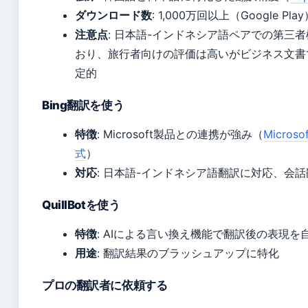
ダウンロード数
: 1,000万回以上（Google Pla
注意点
: 日本語-インドネシア語ペアでの第三
おり、旅行者向けの評価は高いがビジネス文書
定的
Bing翻訳を使う
特徴
: Microsoft製品との連携が強み（
Microsof
式
）
対応
: 日本語-インドネシア語翻訳に対応、会
QuillBotを使う
特徴
: AIによる言い換え機能で翻訳後の表現を
用途
: 翻訳結果のブラッシュアップに特化
プロの翻訳者に依頼する