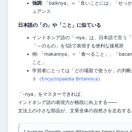
強調
: 「baiknya」＝「良いことには」「せ
ュアンス
日本語の「の」や「こと」に似ている
インドネシア語の「-nya」は、日本語で言う
「～のもの」を1語で表現する便利な接尾辞
例: 「makannya」＝「食べること」、「baca
こと」
学習者にとっては「どの場面で使うか」の判断
ト（
Encyclopaedia Britannica
）
「-nya」をマスターできれば、
インドネシア語の表現力が格段に向上する——
文法上の小さな部品が、文章全体の自然さを左右する
Layanan Google yang ditawarkan tanpa biaya i