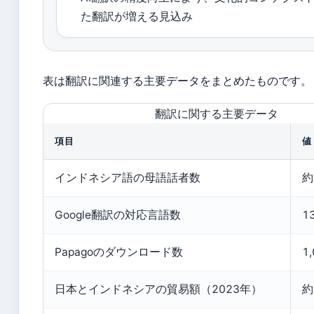
た翻訳が増える見込み
表は翻訳に関連する主要データをまとめたものです。
翻訳に関する主要データ
項目
値
インドネシア語の母語話者数
約
Google翻訳の対応言語数
1
Papagoのダウンロード数
1
日本とインドネシアの貿易額（2023年）
約