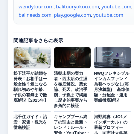
wendytour.com
,
balitouryokou.com
,
youtube.com
,
balineeds.com
,
play.google.com
,
youtube.com
関連記事をさらに表示
松下洸平が結婚を
清朝末期の実力
NWQフレキシブル
発表！お相手は一
者・西太后の生涯
インカムファンド
般女性？気になる
を徹底解説。悪女
為替ヘッジなし(毎
馴れ初めや年齢、
論、死因、政治手
月決算型) – 基準価
子供の有無まで徹
腕、子孫まで網羅
額・分配金・運用
底解説【2025年】
し歴史的事実から
実績徹底解説
多角的に検証
北千住ガイド：治
キャンプブーム終
河野純喜（JO1メ
安・家賃・観光を
了の理由と最新ト
インボーカル）の
徹底検証
レンド：ルール・
最新プロフィー
安全・YouTuber・
ル、同志社大学卒