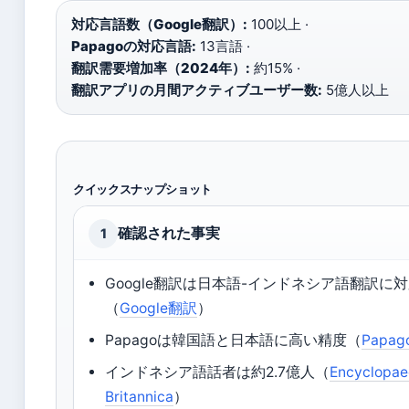
対応言語数（Google翻訳）:
100以上 ·
Papagoの対応言語:
13言語 ·
翻訳需要増加率（2024年）:
約15% ·
翻訳アプリの月間アクティブユーザー数:
5億人以上
クイックスナップショット
確認された事実
1
Google翻訳は日本語-インドネシア語翻訳に
（
Google翻訳
）
Papagoは韓国語と日本語に高い精度（
Papa
インドネシア語話者は約2.7億人（
Encyclopae
Britannica
）