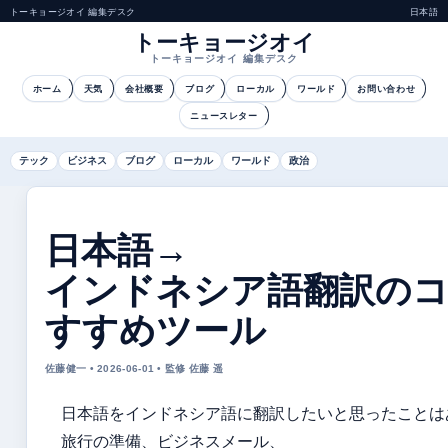
トーキョージオイ 編集デスク
日本語
トーキョージオイ
トーキョージオイ 編集デスク
ホーム
天気
会社概要
ブログ
ローカル
ワールド
お問い合わせ
ニュースレター
テック
ビジネス
ブログ
ローカル
ワールド
政治
日本語→
インドネシア語翻訳の
すすめツール
佐藤健一 • 2026-06-01 • 監修 佐藤 遥
日本語をインドネシア語に翻訳したいと思ったことは
旅行の準備、ビジネスメール、