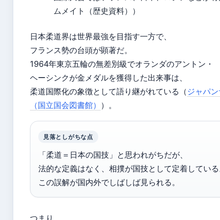
ムメイト（歴史資料））
日本柔道界は世界最強を目指す一方で、
フランス勢の台頭が顕著だ。
1964年東京五輪の無差別級でオランダのアントン・
ヘーシンクが金メダルを獲得した出来事は、
柔道国際化の象徴として語り継がれている（
ジャパン
（国立国会図書館）
）。
見落としがちな点
「柔道＝日本の国技」と思われがちだが、
法的な定義はなく、相撲が国技として定着している
この誤解が国内外でしばしば見られる。
つまり、