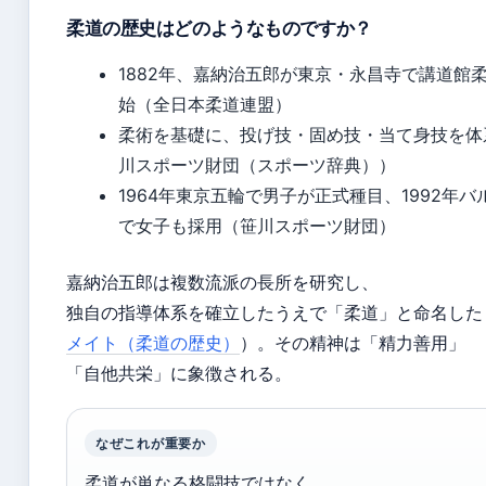
柔道の歴史はどのようなものですか？
1882年、嘉納治五郎が東京・永昌寺で講道館
始（全日本柔道連盟）
柔術を基礎に、投げ技・固め技・当て身技を体
川スポーツ財団（スポーツ辞典））
1964年東京五輪で男子が正式種目、1992年バ
で女子も採用（笹川スポーツ財団）
嘉納治五郎は複数流派の長所を研究し、
独自の指導体系を確立したうえで「柔道」と命名した
メイト（柔道の歴史）
）。その精神は「精力善用」
「自他共栄」に象徴される。
なぜこれが重要か
柔道が単なる格闘技ではなく、