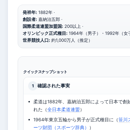
発祥年:
1882年 ·
創設者:
嘉納治五郎 ·
国際柔道連盟加盟国:
200以上 ·
オリンピック正式種目:
1964年（男子）・1992年（女子
世界競技人口:
約1,000万人（推定）
クイックスナップショット
確認された事実
1
柔道は1882年、嘉納治五郎によって日本で創
れた（
全日本柔道連盟
）
1964年東京五輪から男子が正式種目に（
笹川
ーツ財団（スポーツ辞典）
）