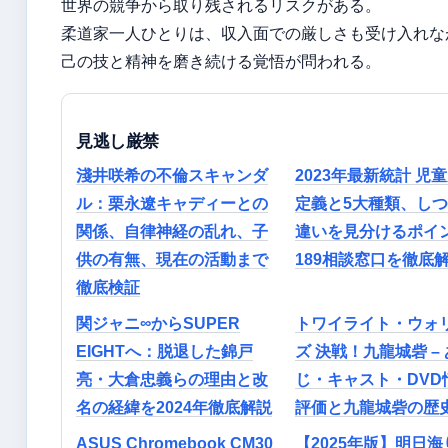
世界の競争から取り残されるリスクがある。
柔道家一人ひとりは、収入面での厳しさも受け入れな
己の技と精神を磨き続ける覚悟が問われる。
見逃し厳禁
淺井咲希の不倫スキャンダ
2023年最新統計 児
ル：栗永遼キャディーとの
定義と5大種類、し
関係、自律神経の乱れ、子
違いを見分けるポイ
供の有無、現在の活動まで
189相談窓口を徹底
徹底検証
関ジャニ∞からSUPER
トワイライト・ウォ
EIGHTへ：脱退した錦戸
ズ 決戦！九龍城砦 –
亮・大倉忠義らの理由と改
じ・キャスト・DVD
名の経緯を2024年徹底解説
評価と九龍城砦の歴
ASUS Chromebook CM30
【2025年版】明日