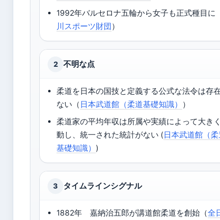
1992年バルセロナ五輪から女子も正式種目に
川スポーツ財団
）
不明な点
2
柔道を日本の国技と定義する公式な法令は存
ない（
日本武道館（柔道基礎知識）
）
柔道家の平均年収は所属や実績によって大き
動し、統一された統計がない (
日本武道館（柔
基礎知識）
)
タイムラインシグナル
3
1882年 嘉納治五郎が講道館柔道を創始（
全