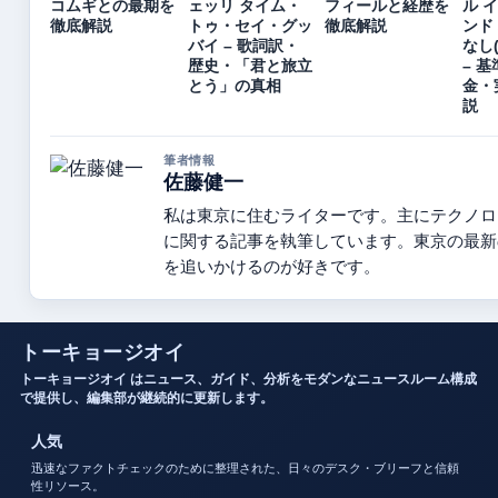
コムギとの最期を
ェッリ タイム・
フィールと経歴を
ル 
徹底解説
トゥ・セイ・グッ
徹底解説
ンド
バイ – 歌詞訳・
なし
歴史・「君と旅立
– 
とう」の真相
金・
説
筆者情報
佐藤健一
私は東京に住むライターです。主にテクノロ
に関する記事を執筆しています。東京の最新
を追いかけるのが好きです。
トーキョージオイ
トーキョージオイ はニュース、ガイド、分析をモダンなニュースルーム構成
で提供し、編集部が継続的に更新します。
人気
迅速なファクトチェックのために整理された、日々のデスク・ブリーフと信頼
性リソース。