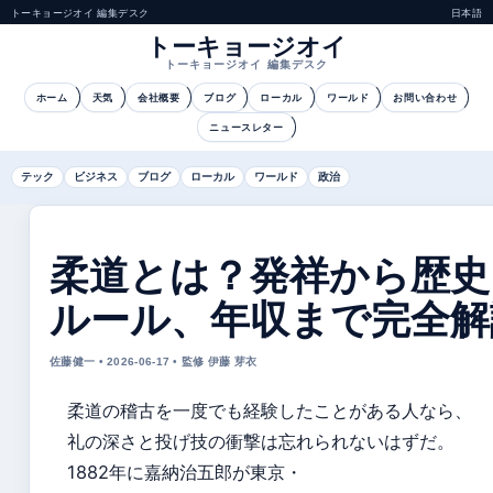
トーキョージオイ 編集デスク
日本語
トーキョージオイ
トーキョージオイ 編集デスク
ホーム
天気
会社概要
ブログ
ローカル
ワールド
お問い合わせ
ニュースレター
テック
ビジネス
ブログ
ローカル
ワールド
政治
柔道とは？発祥から歴史
ルール、年収まで完全解
佐藤健一 • 2026-06-17 • 監修 伊藤 芽衣
柔道の稽古を一度でも経験したことがある人なら、
礼の深さと投げ技の衝撃は忘れられないはずだ。
1882年に嘉納治五郎が東京・