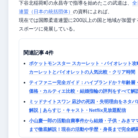
下谷北稲荷町の永昌寺で指導を始めたこの武道は、
全
連盟（日本の統括団体）
の資料によれば、
現在では国際柔道連盟に200以上の国と地域が加盟す
スポーツに発展している。
関連記事 4件
ポケットモンスター スカーレット・バイオレット攻略 
カーレットとバイオレットの人気比較・クリア時間
ティファニー完全ガイド：ハイブランドか？年齢層
価格・カルティエ比較・結婚指輪の評判をすべて解
ミッドナイトスワン 凪沙の死因・失明理由をネタバ
解説｜あらすじ・キャスト・Netflix見放題配信
小山慶一郎の活動自粛事件から結婚・子供・みきマ
まで徹底解説！現在の活動や学歴・身長まで完全網