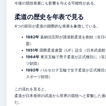
今後の競技発展にも影響を与える可能性がある。
柔道の歴史を年表で見る
4つの節目が柔道の国際的な発展を象徴している。
1882年
嘉納治五郎が講道館柔道を創始（全日
盟）
1951年
国際柔道連盟（IJF）設立（日本武道館
1964年
東京五輪で男子柔道が正式種目に（笹
ツ財団）
1992年
バルセロナ五輪で女子柔道が正式種目
スポーツ財団）
この流れを見ると、
柔道が日本発祥の武道から世界の競技へと変貌した過
だ。