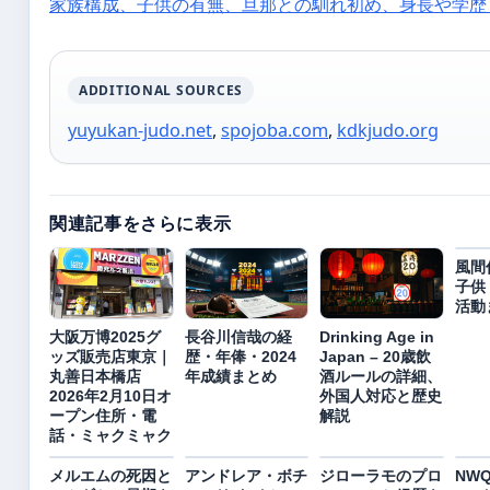
家族構成、子供の有無、旦那との馴れ初め、身長や学歴
ADDITIONAL SOURCES
yuyukan-judo.net
,
spojoba.com
,
kdkjudo.org
関連記事をさらに表示
風間
子供
活動
大阪万博2025グ
長谷川信哉の経
Drinking Age in
ッズ販売店東京｜
歴・年俸・2024
Japan – 20歳飲
丸善日本橋店
年成績まとめ
酒ルールの詳細、
2026年2月10日オ
外国人対応と歴史
ープン住所・電
解説
話・ミャクミャク
メルエムの死因と
アンドレア・ボチ
ジローラモのプロ
NW