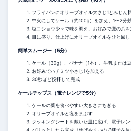
人気1位：ケールのにんにく炒め（10分）
フライパンにオリーブオイル大さじ1とみじん
中火にしてケール（約100g）を加え、1〜2分
塩コショウ少々で味を調え、お好みで鷹の爪を
皿に盛り、仕上げにオリーブオイルをひと回し
簡単スムージー（5分）
ケール（30g）、バナナ（1本）、牛乳または豆
お好みでハチミツ小さじ1を加える
30秒ほど撹拌して完成
ケールチップス（電子レンジで5分）
ケールの葉を食べやすい大きさにちぎる
オリーブオイルと塩をまぶす
クッキングシートを敷いた皿に広げ、電子レンジ
パリッとしたら完成（焦げやすいので様子を見