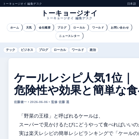
トーキョージオイ 編集デスク
日本語
トーキョージオイ
トーキョージオイ 編集デスク
ホーム
天気
会社概要
ブログ
ローカル
ワールド
お問い合わせ
ニュースレター
テック
ビジネス
ブログ
ローカル
ワールド
政治
ケールレシピ人気1位｜
危険性や効果と簡単な食
佐藤健一 • 2026-06-06 • 監修 佐藤 遥
「野菜の王様」と呼ばれるケールは、
スーパーで見かけるたびにどうやって食べればいいの
実は楽天レシピの簡単レシピランキングで「ケールの