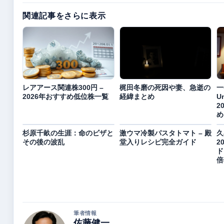
関連記事をさらに表示
レアアース関連株300円 –
梶田冬磨の死因や妻、急逝の
一
2026年おすすめ低位株一覧
経緯まとめ
U
2
め
杉原千畝の生涯：命のビザと
激ウマ冷製パスタトマト – 殿
久
その後の波乱
堂入りレシピ完全ガイド
2
ド
倍
筆者情報
佐藤健一