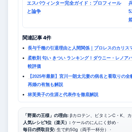
エスパウィンター完全ガイド：プロフィール
と論争
関連記事 4件
長与千種の引退理由と人間関係｜プロレスのカリス
柔軟剤 匂い きつい ランキング！ダウニー・レノ
較評価
【2025年最新】宮川一朗太元妻の病名と看取りの
再婚の有無も解説
林芙美子の生涯と代表作を徹底解説
「野菜の王様」の理由:
βカロテン、ビタミンC・K、カ
人気レシピ1位（楽天）:
ケールのにんにく炒め ·
毎日の摂取目安:
生で約50g（両手一杯分） ·