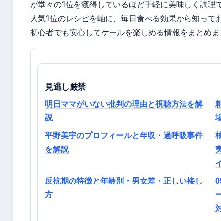
が堂々の1位を獲得しているほど手軽に美味しく調理
人気1位のレシピを軸に、毎日食べる効果から知って
初心者でも安心してケールを楽しめる情報をまとめま
見逃し厳禁
明日ママがいない批判の理由と視聴方法を解
説
平野美宇のプロフィールと年収・過呼吸事件
を解説
反抗期の特徴と年齢別・男女差・正しい接し
0
方