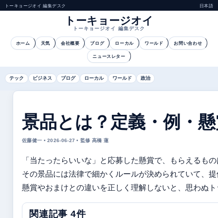
トーキョージオイ 編集デスク
日本語
トーキョージオイ
トーキョージオイ 編集デスク
ホーム
天気
会社概要
ブログ
ローカル
ワールド
お問い合わせ
ニュースレター
テック
ビジネス
ブログ
ローカル
ワールド
政治
景品とは？定義・例・懸
佐藤健一 • 2026-06-27 • 監修 高橋 蓮
「当たったらいいな」と応募した懸賞で、もらえるもの
その景品には法律で細かくルールが決められていて、提
懸賞やおまけとの違いを正しく理解しないと、思わぬト
関連記事 4件