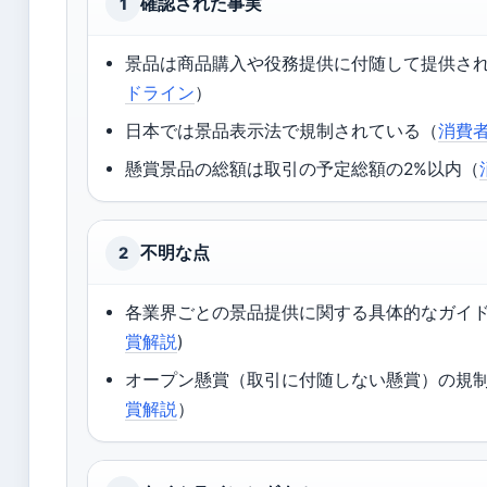
確認された事実
1
景品は商品購入や役務提供に付随して提供さ
ドライン
）
日本では景品表示法で規制されている（
消費
懸賞景品の総額は取引の予定総額の2%以内（
不明な点
2
各業界ごとの景品提供に関する具体的なガイド
賞解説
)
オープン懸賞（取引に付随しない懸賞）の規
賞解説
）