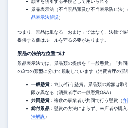
顧客を誘引する手段として用いられる
景品表示法（不当景品類及び不当表示防止法）
品表示法解説
）
つまり、景品は単なる「おまけ」ではなく、法律で厳
提供する側はルールを守る必要があります。
景品の法的な位置づけ
景品表示法では、景品類の提供を「一般懸賞」「共同
の3つの類型に分けて規制しています（消費者庁の景
一般懸賞
：1社が行う懸賞。景品類の総額は取
限が異なる（消費者庁の一般懸賞Q&A）
共同懸賞
：複数の事業者が共同で行う懸賞（
弁
総付景品
：懸賞の方法によらず、来店者や購入
法解説
）