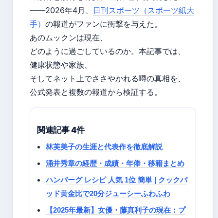
――2026年4月、
日刊スポーツ（スポーツ紙大
手）
の報道がファンに衝撃を与えた。
あのムックンは現在、
どのように過ごしているのか。本記事では、
健康状態や家族、
そしてネット上でささやかれる噂の真相を、
公式発表と複数の報道から検証する。
関連記事 4件
林芙美子の生涯と代表作を徹底解説
涌井秀章の経歴・成績・年俸・移籍まとめ
ハンバーグ レシピ 人気 1位 簡単 | クックパ
ッド黄金比で20分ジューシーふわふわ
【2025年最新】女優・藤真利子の現在：プ