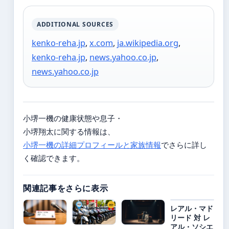
ADDITIONAL SOURCES
kenko-reha.jp
,
x.com
,
ja.wikipedia.org
,
kenko-reha.jp
,
news.yahoo.co.jp
,
news.yahoo.co.jp
小堺一機の健康状態や息子・
小堺翔太に関する情報は、
小堺一機の詳細プロフィールと家族情報
でさらに詳し
く確認できます。
関連記事をさらに表示
レアル・マド
リード 対 レ
アル・ソシエ