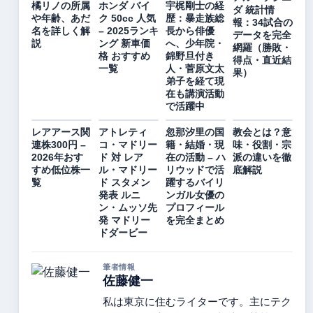
橘リノの所属
ホンダ バイ
宇梶剛士の経
ダ 統計情
や年齢、あだ
ク 50cc 人気
歴：暴走族総
報：34試合の
名を詳しく解
– 2025ランキ
長から俳優
データを完全
説
ング 新車価
へ、少年院・
網羅（勝敗・
格 おすすめ
錦野旦付き
得点・直近結
一覧
人・菅原文太
果）
弟子を経て現
在も講演活動
で活躍中
レアアース関
アトレティ
忽那汐里の国
教会とは？意
連株300円 –
コ・マドリー
籍・結婚・現
味・役割・宗
2026年おす
ド 対 レア
在の活動 – ハ
派の違いを徹
すめ低位株一
ル・マドリー
リウッドで活
底解説
覧
ド スタメン
躍するバイリ
発表 ルニ
ンガル女優の
ン・ムッソ先
プロフィール
発 マドリー
を完全まとめ
ドダービー
筆者情報
佐藤健一
私は東京に住むライターです。主にテク