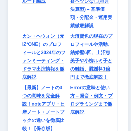
ルート編成
替ヘッジなし(毎月
決算型) – 基準価
額・分配金・運用実
績徹底解説
カン・ヘウォン（元
大澄賢也の現在のプ
IZ*ONE）のプロフ
ロフィールや活動、
ィールと2024年のフ
結婚歴6回、上沼恵
ァンミーティング・
美子や小柳ルミ子と
ドラマ出演情報を徹
の離婚、慰謝料1億
底解説
円まで徹底解説！
【最新】ノートの3
Errorの意味と使い
つの意味を完全解
方 – 発音・例文・プ
説！noteアプリ・日
ログラミングまで徹
産ノート・ノートブ
底解説
ックの違いを徹底比
較！【保存版】