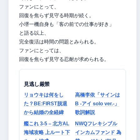
ファンにとって、
回復を焦らず見守る時期が続く。
小堺一機自身も「客の前での仕事が好き」
と語る以上、
完全復活は時間の問題とみられる。
ファンにとっては、
回復を焦らず見守る忍耐が求められる。
見逃し厳禁
リョウキは何をし
高橋李依「サインは
た？BE:FIRST脱退
B -アイ solo ver.-」
から結婚の全経緯
歌詞解説
艦これ 3-5 – 北方AL
NWQフレキシブル
海域攻略 上ルート下
インカムファンド 為