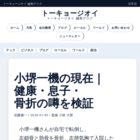
トーキョージオイ 編集デスク
日本語
トーキョージオイ
トーキョージオイ 編集デスク
ホーム
天気
会社概要
ブログ
ローカル
ワールド
お問い合わせ
ニュースレター
テック
ビジネス
ブログ
ローカル
ワールド
政治
小堺一機の現在｜
健康・息子・
骨折の噂を検証
佐藤健一 • 2026-07-05 • 監修 小林 大智
小堺一機さんが自宅で転倒し、
左鎖骨と肋骨を骨折、左肺気胸で入院した