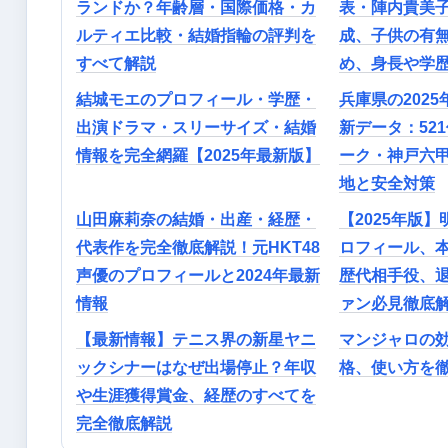
ランドか？年齢層・国際価格・カ
表・陣内貴美
ルティエ比較・結婚指輪の評判を
成、子供の有
すべて解説
め、身長や学
結城モエのプロフィール・学歴・
兵庫県の202
出演ドラマ・スリーサイズ・結婚
新データ：52
情報を完全網羅【2025年最新版】
ーク・神戸六
地と安全対策
山田麻莉奈の結婚・出産・経歴・
【2025年版
代表作を完全徹底解説！元HKT48
ロフィール、
声優のプロフィールと2024年最新
歴代相手役、
情報
ァン必見徹底
【最新情報】テニス界の新星ヤニ
マンジャロの
ックシナーはなぜ出場停止？年収
格、使い方を
や生涯獲得賞金、経歴のすべてを
完全徹底解説