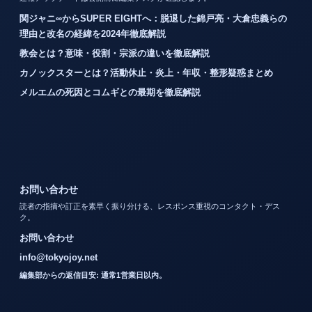
関ジャニ∞からSUPER EIGHTへ：脱退した錦戸亮・大倉忠義らの
理由と改名の経緯を2024年徹底解説
教会とは？意味・役割・宗派の違いを徹底解説
カノックスターとは？活動休止・炎上・年収・整形疑惑まとめ
メルエムの死因とコムギとの最期を徹底解説
お問い合わせ
読者の指摘や訂正を素早く振り分ける、レスポンス重視のコンタクト・デス
ク。
お問い合わせ
info@tokyojoy.net
編集部からの返信目安: 通常1営業日以内。