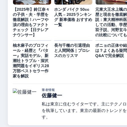
【2025年】鈴江奈々
ホンダ バイク 50cc
元東大王水上颯の
の子供・夫・学歴を
人気 – 2025ランキン
歴と現在を徹底解
徹底解説！ハーフや
グ 新車価格 おすすめ
説：東大精神科医
涙の理由もファクト
一覧
しての活動、学歴
チェック【日テレア
双子説、河野玄斗
ナウンサー】
の比較についても
柚木麻子のプロフィ
長与千種の引退理由
ポニョの正体や結
ール・経歴と『バタ
と人間関係｜プロレ
は？よくある疑問
ー』実話モデル、新
スのカリスマ
Q&Aで完全解説
潮社トラブル・深沢
潮問題をイギリス28
万部ベストセラー作
家を解説
筆者情報
佐藤健一
私は東京に住むライターです。主にテクノロ
を執筆しています。東京の最新のトレンドを
す。