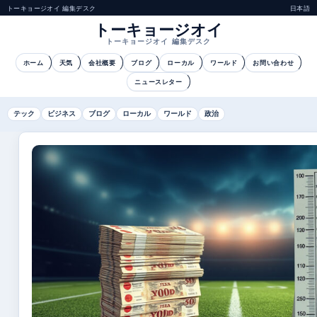
トーキョージオイ 編集デスク
日本語
トーキョージオイ
トーキョージオイ 編集デスク
ホーム
天気
会社概要
ブログ
ローカル
ワールド
お問い合わせ
ニュースレター
テック
ビジネス
ブログ
ローカル
ワールド
政治