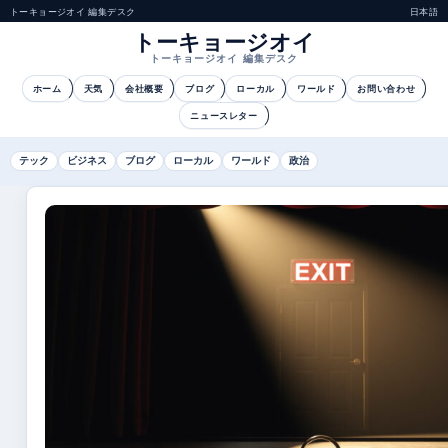
トーキョージオイ 編集デスク
日本語
トーキョージオイ
トーキョージオイ 編集デスク
ホーム
天気
会社概要
ブログ
ローカル
ワールド
お問い合わせ
ニュースレター
テック
ビジネス
ブログ
ローカル
ワールド
政治