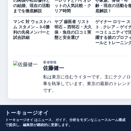
の関係や松田優作と
ーレットとバイオレ
や家族、身長・年
の結婚、現在の活動
ットの人気比較・ク
齢・現在の活動を
までを徹底解説
リア時間
底解説！
マンC 対 ウェストハ
ヤブ 歯医者 リスト
ゲイナー ロリー ス
ム スタメン – 3-0勝
明石 – 西明石・大久
ト . クレア – ゲイ
利の先発メンバーと
保・魚住の口コミ実
ーコミュニティで
試合詳細
態と安全選び
躍する彼のプロフ
ールとトレーニン
筆者情報
佐藤健一
私は東京に住むライターです。主にテクノロ
事を執筆しています。東京の最新のトレンド
です。
トーキョージオイ
トーキョージオイ はニュース、ガイド、分析をモダンなニュースルーム構成
で提供し、編集部が継続的に更新します。