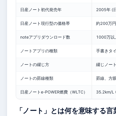
日産ノート初代発売年
2005年 
日産ノート現行型の価格帯
約200万
noteアプリダウンロード数
1000万以上
ノートアプリの種類
手書きタイ
ノートの綴じ方
綴じノート
ノートの罫線種類
罫線、方眼
日産ノートe-POWER燃費（WLTC）
35.2km/
「ノート」とは何を意味する言