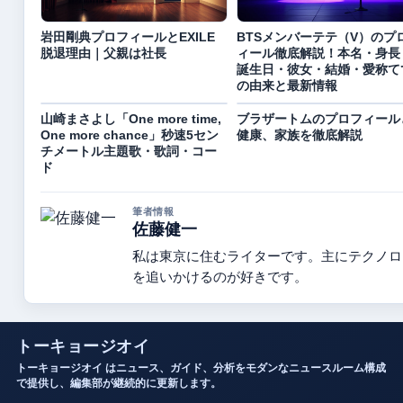
岩田剛典プロフィールとEXILE
BTSメンバーテテ（V）のプ
脱退理由｜父親は社長
ィール徹底解説！本名・身長
誕生日・彼女・結婚・愛称て
の由来と最新情報
山崎まさよし「One more time,
ブラザートムのプロフィール
One more chance」秒速5セン
健康、家族を徹底解説
チメートル主題歌・歌詞・コー
ド
筆者情報
佐藤健一
私は東京に住むライターです。主にテクノロ
を追いかけるのが好きです。
トーキョージオイ
トーキョージオイ はニュース、ガイド、分析をモダンなニュースルーム構成
で提供し、編集部が継続的に更新します。