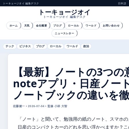
トーキョージオイ 編集デスク
日本語
トーキョージオイ
トーキョージオイ 編集デスク
ホーム
天気
会社概要
ブログ
ローカル
ワールド
お問い合わせ
ニュースレター
テック
ビジネス
ブログ
ローカル
ワールド
政治
【最新】ノートの3つの
noteアプリ・日産ノー
ノートブックの違いを徹
佐藤健一 • 2026-07-04 • 監修 小林 大智
「ノート」と聞いて、勉強用の紙のノート、スマホの
日産のコンパクトカーのどれを思い浮かべますか？こ