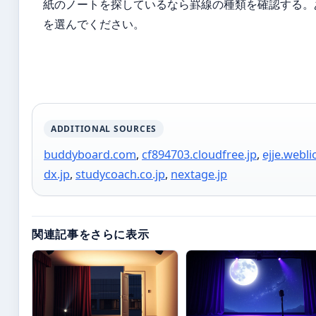
紙のノートを探しているなら罫線の種類を確認する。
を選んでください。
ADDITIONAL SOURCES
buddyboard.com
,
cf894703.cloudfree.jp
,
ejje.webli
dx.jp
,
studycoach.co.jp
,
nextage.jp
関連記事をさらに表示