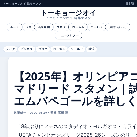
トーキョージオイ 編集デスク
日本語
トーキョージオイ
トーキョージオイ 編集デスク
ホーム
天気
会社概要
ブログ
ローカル
ワールド
お問い合わせ
ニュースレター
テック
ビジネス
ブログ
ローカル
ワールド
政治
【2025年】オリンピア
マドリード スタメン｜
エムバペゴールを詳し
佐藤健一 • 2026-05-29 • 監修 高橋 蓮
18年ぶりにアテネのスタディオ・ヨルギオス・カラ
UEFAチャンピオンズリーグ2025-26シーズンのリ