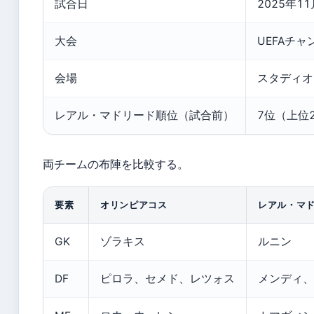
試合日
2025年1
大会
UEFAチ
会場
スタディオ
レアル・マドリード順位（試合前）
7位（上位
両チームの布陣を比較する。
要素
オリンピアコス
レアル・マ
GK
ゾラキス
ルニン
DF
ピロラ、セメド、レツォス
メンディ、