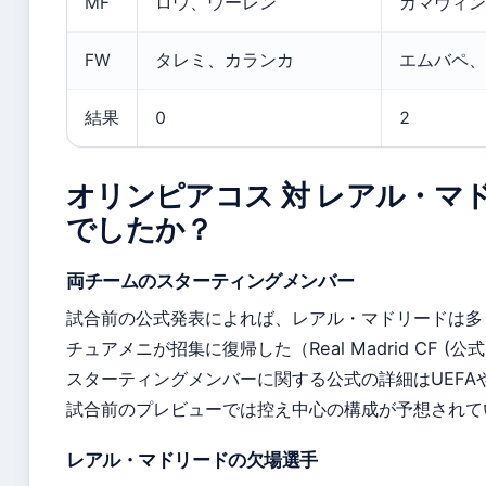
MF
ロウ、ウーレン
カマヴィン
FW
タレミ、カランカ
エムバペ、
結果
0
2
オリンピアコス 対 レアル・マ
でしたか？
両チームのスターティングメンバー
試合前の公式発表によれば、レアル・マドリードは多
チュアメニが招集に復帰した（Real Madrid CF (公
スターティングメンバーに関する公式の詳細はUEFA
試合前のプレビューでは控え中心の構成が予想されて
レアル・マドリードの欠場選手