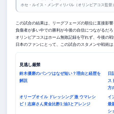
ホセ・ルイス・メンディリバル（オリンピアコス監督）
この試合の結果は、リーグフェーズの順位に直接影響
負傷者が多い中での勝利が今後の自信につながるだろ
オリンピアコスはホーム無敗記録を守れず、今後の戦
日本のファンにとって、この試合のスタメンや戦術は
見逃し厳禁
鈴木優磨のパンツはなぜ短い？理由と経歴を
日
解説
ス
方
オリーブオイル ドレッシング 激 ウマレシ
イ
ピ！志麻さん黄金比酢1:油3とアレンジ
最
シ