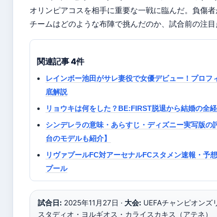
オリンピアコスを相手に重要な一戦に臨んだ。負傷者
チームはどのような布陣で挑んだのか、試合前の注目
関連記事 4件
レインボー池田がサレ妻役で女優デビュー！プロフィール
底解説
リョウキは何をした？BE:FIRST脱退から結婚の全
シンデレラの意味・あらすじ・ディズニー実写版の
台のモデルも紹介】
リヴァプールFC対アーセナルFCスタメン速報・予想 
プール
試合日:
2025年11月27日 ·
大会:
UEFAチャンピオンズ
スタディオ・ヨルギオス・カライスカキス（アテネ）