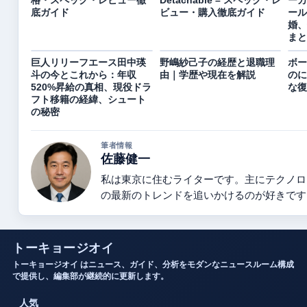
格・スペック・レビュー徹
Detachable – スペック・レ
ーカ
底ガイド
ビュー・購入徹底ガイド
ール
婚、
まと
巨人リリーフエース田中瑛
野嶋紗己子の経歴と退職理
ボー
斗の今とこれから：年収
由｜学歴や現在を解説
のに
520%昇給の真相、現役ドラ
な復
フト移籍の経緯、シュート
の秘密
筆者情報
佐藤健一
私は東京に住むライターです。主にテクノロ
の最新のトレンドを追いかけるのが好きです
トーキョージオイ
トーキョージオイ はニュース、ガイド、分析をモダンなニュースルーム構成
で提供し、編集部が継続的に更新します。
人気