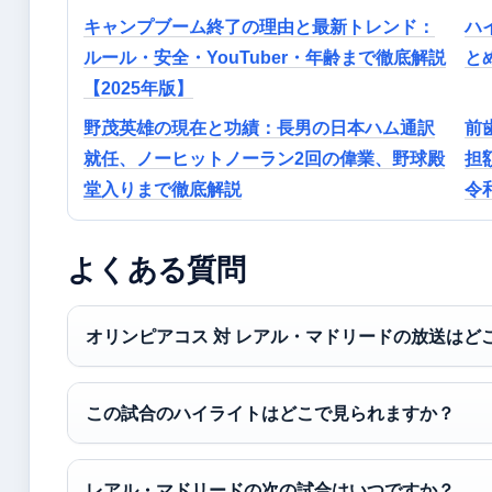
キャンプブーム終了の理由と最新トレンド：
ハ
ルール・安全・YouTuber・年齢まで徹底解説
と
【2025年版】
野茂英雄の現在と功績：長男の日本ハム通訳
前
就任、ノーヒットノーラン2回の偉業、野球殿
担
堂入りまで徹底解説
令
よくある質問
オリンピアコス 対 レアル・マドリードの放送はど
この試合のハイライトはどこで見られますか？
レアル・マドリードの次の試合はいつですか？