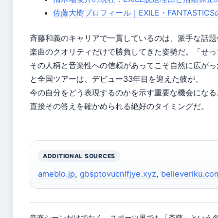
佐藤大樹プロフィール｜EXILE・FANTASTI
斉藤和義のキャリアで一貫しているのは、派手な話題
楽曲のクオリティだけで勝負してきた姿勢だ。「せっ
その人柄と音楽性への信頼があってこそ自然に広がった
と全国ツアーは、デビュー33年目を迎えた彼が、
今の自分をどう表現するのかを示す重要な機会になる
直接その答えを確かめられる絶好のタイミングだ。
ADDITIONAL SOURCES
ameblo.jp
,
gbsptovucnlfjye.xyz
,
believeriku.co
音楽シーンだけでなく、スポーツ界でも「斎藤」という