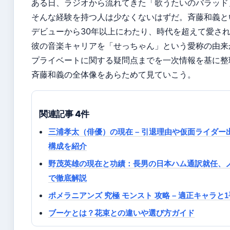
ある日、ラジオから流れてきた「歌うたいのバラッド
そんな経験を持つ人は少なくないはずだ。斉藤和義と
デビューから30年以上にわたり、時代を超えて愛さ
彼の音楽キャリアを「せっちゃん」という愛称の由来か
プライベートに関する疑問点までを一次情報を基に整
斉藤和義の全体像をあらためて見ていこう。
関連記事 4件
三浦孝太（俳優）の現在 – 引退理由や仮面ライダ
構成を紹介
野茂英雄の現在と功績：長男の日本ハム通訳就任、
で徹底解説
ポメラニアンズ 究極 モンスト 攻略 – 適正キャラと
ブーケとは？花束との違いや選び方ガイド