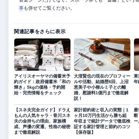
事
も併せてご覧ください。
関連記事をさらに表示
アイリスオーヤマの備蓄米予
大澄賢也の現在のプロフィー
東
約ガイド：政府備蓄米「和の
ルや活動、結婚歴6回、上沼
年
輝き」5kgの価格・予約開
恵美子や小柳ルミ子との離
始・完売情報をチェック
婚、慰謝料1億円まで徹底解
説！
【スネ夫完全ガイド】ドラえ
家計節約術と収入の実態｜1
最
もんの人気キャラ・骨川スネ
ヶ月10万円生活から勝ち組
断
夫の金持ちの理由、家族構
年収まで統計データで徹底検
ー
成、声優の変遷、性格の秘密
証する家計管理と節約のコツ
まで徹底解説
【保存版】