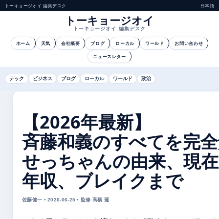
トーキョージオイ 編集デスク
日本語
トーキョージオイ
トーキョージオイ 編集デスク
ホーム
天気
会社概要
ブログ
ローカル
ワールド
お問い合わせ
ニュースレター
テック
ビジネス
ブログ
ローカル
ワールド
政治
【2026年最新】
斉藤和義のすべてを完全
せっちゃんの由来、現在
年収、ブレイクまで
佐藤健一 • 2026-06-25 • 監修 高橋 蓮