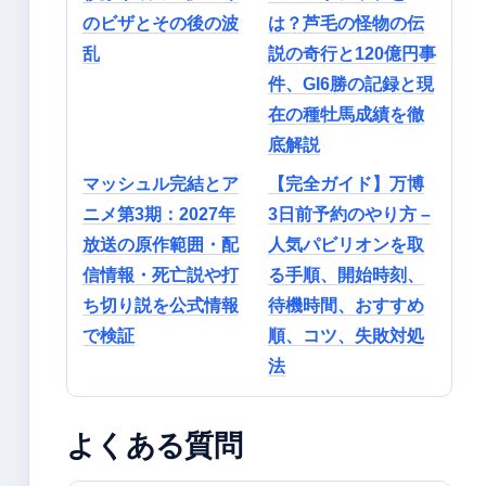
のビザとその後の波
は？芦毛の怪物の伝
乱
説の奇行と120億円事
件、GI6勝の記録と現
在の種牡馬成績を徹
底解説
マッシュル完結とア
【完全ガイド】万博
ニメ第3期：2027年
3日前予約のやり方 –
放送の原作範囲・配
人気パビリオンを取
信情報・死亡説や打
る手順、開始時刻、
ち切り説を公式情報
待機時間、おすすめ
で検証
順、コツ、失敗対処
法
よくある質問