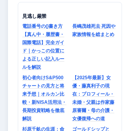
見逃し厳禁
電話番号の()書き方
長嶋茂雄死去 死因や
【真ん中・履歴書・
家族情報を総まとめ
国際電話】完全ガイ
ド｜かっこの位置に
よる正しい記入ルー
ルを解説
初心者向けS&P500
【2025年最新】女
チャートの見方と将
優・藤真利子の現
来予想｜オルカン比
在：プロフィール・
較・新NISA活用法・
未婚・父親は作家藤
長期投資戦略を徹底
原審爾・母の介護・
解説
女優復帰への道
杉原千畝の生涯：命
ゴールドシップと