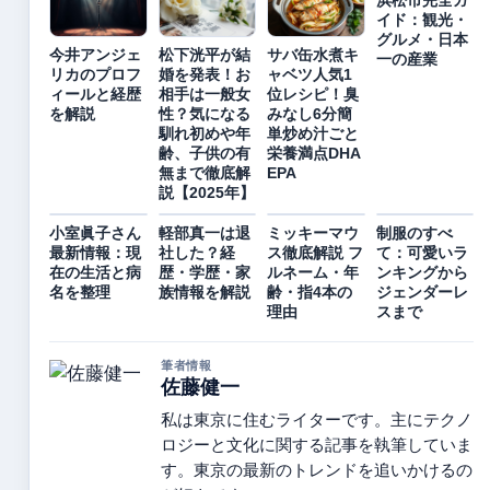
浜松市完全ガ
イド：観光・
グルメ・日本
今井アンジェ
松下洸平が結
サバ缶水煮キ
一の産業
リカのプロフ
婚を発表！お
ャベツ人気1
ィールと経歴
相手は一般女
位レシピ！臭
を解説
性？気になる
みなし6分簡
馴れ初めや年
単炒め汁ごと
齢、子供の有
栄養満点DHA
無まで徹底解
EPA
説【2025年】
小室眞子さん
軽部真一は退
ミッキーマウ
制服のすべ
最新情報：現
社した？経
ス徹底解説 フ
て：可愛いラ
在の生活と病
歴・学歴・家
ルネーム・年
ンキングから
名を整理
族情報を解説
齢・指4本の
ジェンダーレ
理由
スまで
筆者情報
佐藤健一
私は東京に住むライターです。主にテクノ
ロジーと文化に関する記事を執筆していま
す。東京の最新のトレンドを追いかけるの