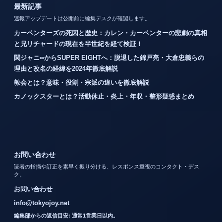
最新記事
速報アップデートは公開前に編集デスクが確認します。
カーペンターズの死因と歴史：カレン・カーペンターの悲劇の真相
と兄リチャードの現在を半世紀を経て検証！
関ジャニ∞からSUPER EIGHTへ：脱退した錦戸亮・大倉忠義らの
理由と改名の経緯を2024年徹底解説
教会とは？意味・役割・宗派の違いを徹底解説
カノックスターとは？活動休止・炎上・年収・整形疑惑まとめ
お問い合わせ
読者の指摘や訂正を素早く振り分ける、レスポンス重視のコンタクト・デス
ク。
お問い合わせ
info@tokyojoy.net
編集部からの返信目安: 通常1営業日以内。