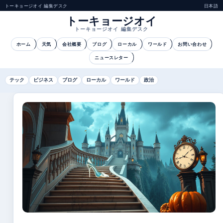
トーキョージオイ 編集デスク
日本語
トーキョージオイ
トーキョージオイ 編集デスク
ホーム
天気
会社概要
ブログ
ローカル
ワールド
お問い合わせ
ニュースレター
テック
ビジネス
ブログ
ローカル
ワールド
政治