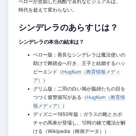
ペローが意図した残酷で哀れなビジュアルは、
時代を超えて変わらない。
シンデレラのあらすじは？
シンデレラの本当の結末は？
ペロー版：善良なシンデレラは魔法使いの
助けで舞踏会へ行き、王子と結婚するハッ
ピーエンド（
HugKum（教育情報メディ
ア）
）
グリム版：二羽の白い鳩が義姉たちの目を
つつく復讐描写がある（
HugKum（教育情
報メディア）
）
ディズニー1950年版：ガラスの靴とカボ
チャの馬車が登場し、12時の鐘で魔法が解
ける（Wikipedia（映画データ））