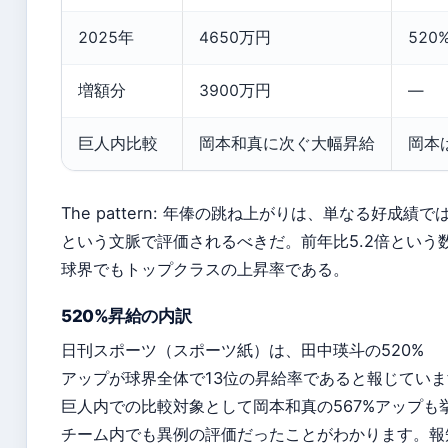
2025年
4650万円
520
増額分
3900万円
—
巨人内比較
岡本和真に次ぐ大幅昇給
岡本
The pattern: 年俸の跳ね上がりは、単なる好成
という文脈で評価されるべきだ。前年比5.2倍という
球界でもトップクラスの上昇率である。
520%昇給の内訳
日刊スポーツ（スポーツ紙）は、田中瑛斗の520%
アップが球界全体で13位の昇給率であると報じてい
巨人内での比較対象として岡本和真の567%アップも
チーム内でも異例の評価だったことがわかります。報