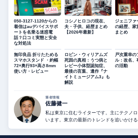
050-3127-1120からの
コシノヒロコの現在、
ジェニファ
着信はauデバイスサポ
夫・子供、経歴まとめ
の経歴、家
ートを名乗る迷惑電
【2026年最新】
まとめ
話？口コミ実態と安全
な対処法
無印良品 折りたためる
ロビン・ウィリアムズ
戸次重幸の
スマホスタンド ・約幅
死因の真相：うつ病と
ル：改名、
72×奥行93×高さ8mm
レビー小体型認知症、
の活動
使い方・レビュー
最後の言葉、遺作『ナ
イトミュージアム3』も
解説
筆者情報
佐藤健一
私は東京に住むライターです。主にテクノロ
います。東京の最新のトレンドを追いかける