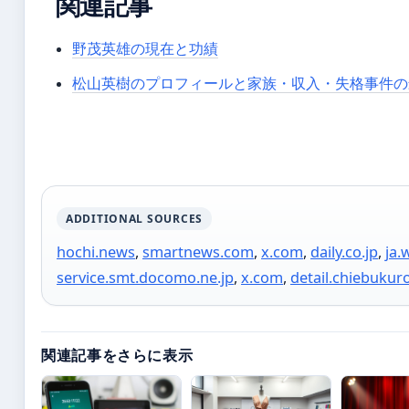
関連記事
野茂英雄の現在と功績
松山英樹のプロフィールと家族・収入・失格事件の
ADDITIONAL SOURCES
hochi.news
,
smartnews.com
,
x.com
,
daily.co.jp
,
ja.
service.smt.docomo.ne.jp
,
x.com
,
detail.chiebukur
関連記事をさらに表示