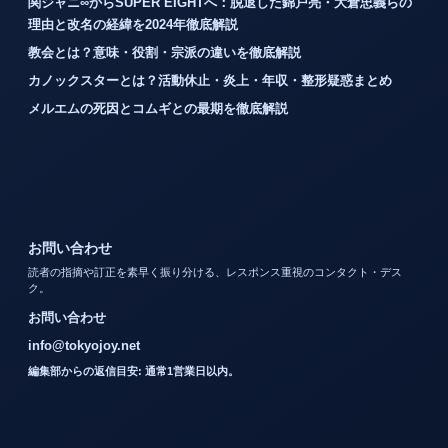
関ジャニ∞からSUPER EIGHTへ：脱退した錦戸亮・大倉忠義らの
理由と改名の経緯を2024年徹底解説
教会とは？意味・役割・宗派の違いを徹底解説
カノックスターとは？活動休止・炎上・年収・整形疑惑まとめ
メルエムの死因とコムギとの最期を徹底解説
お問い合わせ
読者の指摘や訂正を素早く振り分ける、レスポンス重視のコンタクト・デス
ク。
お問い合わせ
info@tokyojoy.net
編集部からの返信目安: 通常1営業日以内。