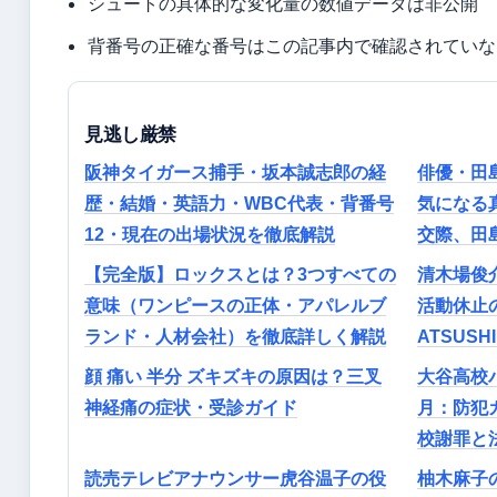
シュートの具体的な変化量の数値データは非公開
背番号の正確な番号はこの記事内で確認されていな
見逃し厳禁
阪神タイガース捕手・坂本誠志郎の経
俳優・田
歴・結婚・英語力・WBC代表・背番号
気になる
12・現在の出場状況を徹底解説
交際、田
【完全版】ロックスとは？3つすべての
清木場俊介
意味（ワンピースの正体・アパレルブ
活動休止
ランド・人材会社）を徹底詳しく解説
ATSUS
顔 痛い 半分 ズキズキの原因は？三叉
大谷高校バ
神経痛の症状・受診ガイド
月：防犯
校謝罪と
読売テレビアナウンサー虎谷温子の役
柚木麻子