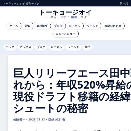
トーキョージオイ 編集デスク
日本語
トーキョージオイ
トーキョージオイ 編集デスク
ホーム
天気
会社概要
ブログ
ローカル
ワールド
お問い合わせ
ニュースレター
テック
ビジネス
ブログ
ローカル
ワールド
政治
巨人リリーフエース田中
れから：年収520%昇給
現役ドラフト移籍の経緯
シュートの秘密
佐藤健一 • 2026-06-23 • 監修 鈴木 蒼