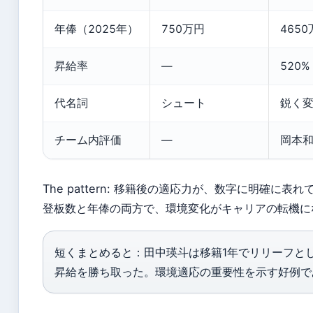
年俸（2025年）
750万円
465
昇給率
—
520%
代名詞
シュート
鋭く
チーム内評価
—
岡本
The pattern: 移籍後の適応力が、数字に明確に表れ
登板数と年俸の両方で、環境変化がキャリアの転機に
短くまとめると：田中瑛斗は移籍1年でリリーフとし
昇給を勝ち取った。環境適応の重要性を示す好例で