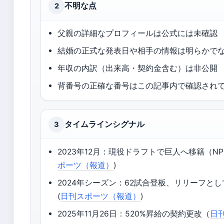
不明な点
2
父親の詳細なプロフィールは公式には未確認
結婚の正式な発表日や相手の情報は明らかで
年収の内訳（出来高・契約金含む）は非公開
背番号の正確な番号はこの記事内で確認され
タイムラインシグナル
3
2023年12月：現役ドラフトで巨人へ移籍（NP
ポーツ（報道）
)
2024年シーズン：62試合登板、リリーフと
(
日刊スポーツ（報道）
)
2025年11月26日：520%昇給の契約更改（
日