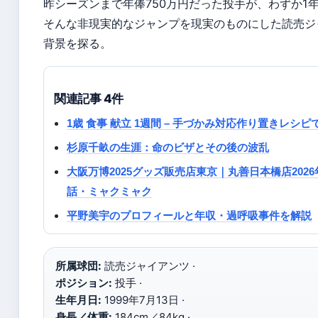
昨シーズンまで年俸750万円だった投手が、わずか1年
そんな非現実的なジャンプを現実のものにした読売ジ
背景を探る。
関連記事 4件
1歳 食事 献立 1週間 – 手づかみ対応作り置きレシ
杉原千畝の生涯：命のビザとその後の波乱
大阪万博2025グッズ販売店東京｜丸善日本橋店202
話・ミャクミャク
平野美宇のプロフィールと年収・過呼吸事件を解説
所属球団:
読売ジャイアンツ ·
ポジション:
投手 ·
生年月日:
1999年7月13日 ·
身長／体重:
184cm／84kg ·