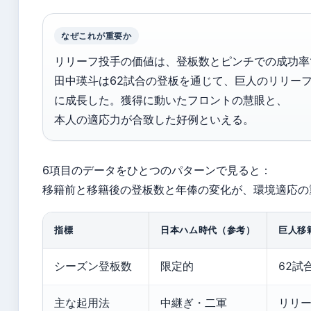
なぜこれが重要か
リリーフ投手の価値は、登板数とピンチでの成功率
田中瑛斗は62試合の登板を通じて、巨人のリリー
に成長した。獲得に動いたフロントの慧眼と、
本人の適応力が合致した好例といえる。
6項目のデータをひとつのパターンで見ると：
移籍前と移籍後の登板数と年俸の変化が、環境適応の
指標
日本ハム時代（参考）
巨人移
シーズン登板数
限定的
62試
主な起用法
中継ぎ・二軍
リリ