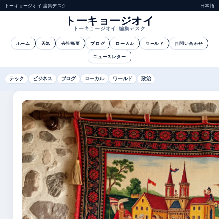
トーキョージオイ 編集デスク
日本語
トーキョージオイ
トーキョージオイ 編集デスク
ホーム
天気
会社概要
ブログ
ローカル
ワールド
お問い合わせ
ニュースレター
テック
ビジネス
ブログ
ローカル
ワールド
政治