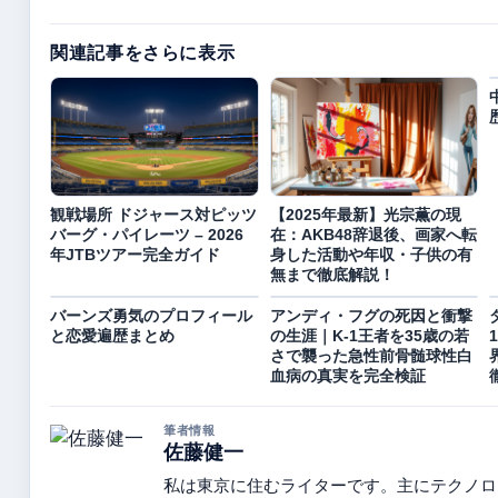
関連記事をさらに表示
観戦場所 ドジャース対ピッツ
【2025年最新】光宗薫の現
バーグ・パイレーツ – 2026
在：AKB48辞退後、画家へ転
年JTBツアー完全ガイド
身した活動や年収・子供の有
無まで徹底解説！
バーンズ勇気のプロフィール
アンディ・フグの死因と衝撃
と恋愛遍歴まとめ
の生涯｜K-1王者を35歳の若
さで襲った急性前骨髄球性白
血病の真実を完全検証
筆者情報
佐藤健一
私は東京に住むライターです。主にテクノロ