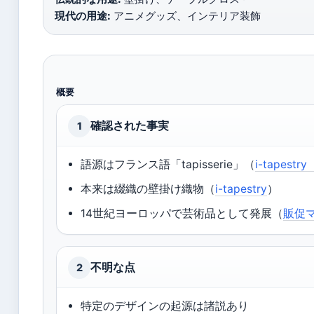
現代の用途:
アニメグッズ、インテリア装飾
概要
確認された事実
1
語源はフランス語「tapisserie」（
i-tapes
本来は綴織の壁掛け織物（
i-tapestry
）
14世紀ヨーロッパで芸術品として発展（
販促
不明な点
2
特定のデザインの起源は諸説あり