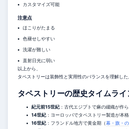
カスタマイズ可能
注意点
ほこりがたまる
色褪せしやすい
洗濯が難しい
直射日光に弱い
以上から、
タペストリーは装飾性と実用性のバランスを理解した
タペストリーの歴史タイムライ
紀元前15世紀
：古代エジプトで麻の綴織が作られる
14世紀
：ヨーロッパでタペストリー製造が本格
16世紀
：フランドル地方で黄金期（
幕・旗・の