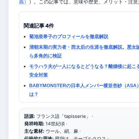
義）
）。この記事では、意味や歴史、メリット・注意
関連記事 4件
菊池亜希子のプロフィールを徹底解説
清朝末期の実力者・西太后の生涯を徹底解説。悪女
ら多角的に検証
モラハラ夫が一人になるとどうなる？離婚後に起こ
安全対策
BABYMONSTERの日本人メンバー榎並杏紗（A
は？
語源:
フランス語「tapisserie」 ·
発祥時期:
14世紀頃 ·
主な素材:
ウール、絹、麻 ·
伝統的な用途:
壁掛け、テーブルクロス ·