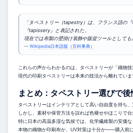
「タペストリー（tapestry）は、フランス語の『t
『tapissery』と表記された。
現在では布製の壁掛け装飾や販促ツールとしても
—
Wikipedia日本語版（百科事典）
これらの声からわかるのは、タペストリーが「織物技
現代の印刷タペストリーは本来の技法から離れていま
まとめ：タペストリー選びで後
タペストリーはインテリアとして高い自由度を持ち、
しかし、素材や保管方法を誤れば色褪せやほこりで台
特に日本の高温多湿な気候では、化学繊維製の安価な
本物の織物か印刷布か、UV対策は十分か——購入前