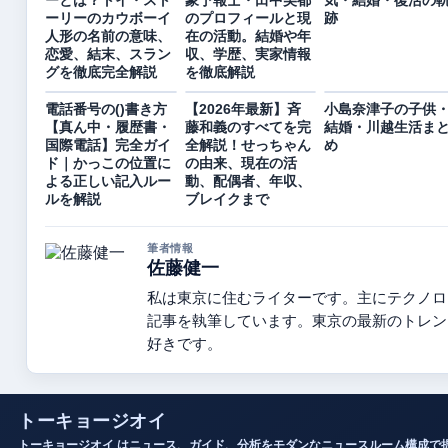
ーリーのカウボーイ
のプロフィールと現
跡
人形の名前の意味、
在の活動。結婚や年
恋愛、結末、スラン
収、学歴、実家情報
グを徹底完全解説
を徹底解説
電話番号の()書き方
【2026年最新】斉
小島奈津子の子供
【真ん中・履歴書・
藤和義のすべてを完
結婚・川越生活ま
国際電話】完全ガイ
全解説！せっちゃん
め
ド｜かっこの位置に
の由来、現在の活
よる正しい記入ルー
動、配偶者、年収、
ルを解説
ブレイクまで
筆者情報
佐藤健一
私は東京に住むライターです。主にテクノロ
記事を執筆しています。東京の最新のトレン
好きです。
トーキョージオイ
トーキョージオイ はニュース、ガイド、分析をモダンなニュースルーム構成で