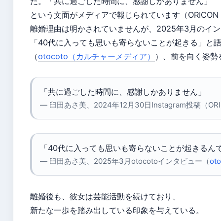
た。「共に過ごした時間に、感謝しかありません」
という文面がメディアで報じられています（ORICON 
離婚理由は明かされていませんが、2025年3月のイ
「40代に入っても思いも寄らないことが起きる」と
（
otocoto（カルチャーメディア）
）、前を向く姿勢
「共に過ごした時間に、感謝しかありません」
— 臼田あさ美、2024年12月30日Instagram投稿（ORI
「40代に入っても思いも寄らないことが起きるん
— 臼田あさ美、2025年3月otocotoインタビュー（
ot
離婚後も、彼女は芸能活動を続けており、
新たな一歩を踏み出している印象を与えている。