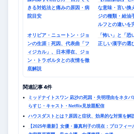
きる対処法と痛みの原因・病
な意味・言い換
院目安
ジの種類・給油
ルフとの違いを
オリビア・ニュートン・ジョ
「怖い」と「恐い
ンの生涯：死因、代表曲「フ
正しい漢字の選
ィジカル」、日本滞在、ジョ
ン・トラボルタとの友情を徹
底解説
関連記事 4件
ミッドナイトスワン 凪沙の死因・失明理由をネタバ
らすじ・キャスト・Netflix見放題配信
ハウスダストとは？原因と症状、効果的な対策を解
【2025年最新】女優・藤真利子の現在：プロフィー