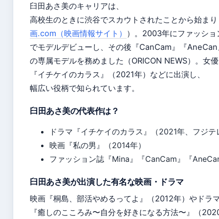
臼田あさ美のキャリアは、
高校生のときに渋谷でスカウトされたことから始まり
画.com（映画情報サイト）
）。2003年にファッショ
でモデルデビューし、その後『CanCam』『AneCan
の専属モデルを務めました（ORICON NEWS）。女
『イチケイのカラス』（2021年）などに出演し、
幅広い役柄で知られています。
臼田あさ美の代表作は？
ドラマ『イチケイのカラス』（2021年、フジテ
映画『私の男』（2014年）
ファッション誌『Mina』『CanCam』『AneC
臼田あさ美が出演した有名な映画・ドラマ
映画『桐島、部活やめるってよ』（2012年）やドラ
『癒しのこころみ〜自分を好きになる方法〜』（202