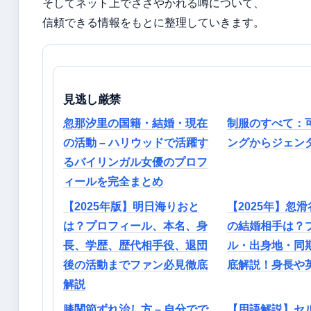
そしてネット上でささやかれる噂について、
信頼できる情報をもとに整理していきます。
見逃し厳禁
忽那汐里の国籍・結婚・現在
制服のすべて：
の活動 – ハリウッドで活躍す
ングからジェン
るバイリンガル女優のプロフ
ィールを完全まとめ
【2025年版】明日海りおと
【2025年】忽
は？プロフィール、本名、身
の結婚相手は？
長、学歴、歴代相手役、退団
ル・出身地・同
後の活動までファン必見徹底
底解説！身長や
解説
膝関節ずれ治し方 – 自分でで
【用語解説】セ