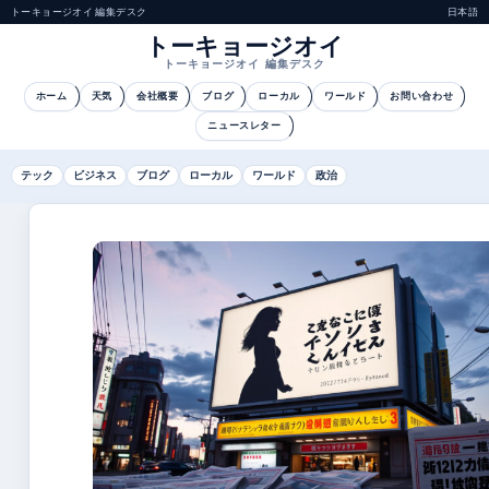
トーキョージオイ 編集デスク
日本語
トーキョージオイ
トーキョージオイ 編集デスク
ホーム
天気
会社概要
ブログ
ローカル
ワールド
お問い合わせ
ニュースレター
テック
ビジネス
ブログ
ローカル
ワールド
政治