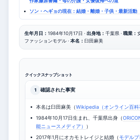
作家藤原審爾・母の介護・女優復帰への道
ソン・ヘギョの現在：結婚・離婚・子供・最新活動【2
生年月日：
1984年10月17日 ·
出身地：
千葉県 ·
職業：
ファッションモデル ·
本名：
臼田麻美
クイックスナップショット
確認された事実
1
本名は臼田麻美（
Wikipedia（オンライン百
1984年10月17日生まれ、千葉県出身（
ORIC
能ニュースメディア）
）
2017年1月にオカモトレイジと結婚（
モデルプ