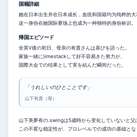
国籍詳細
她在日本出生并在日本成长，血统和国籍均为纯粹的大
这一身份在她国际赛场上也成为一种独特的身份标识。
帰国エピソード
全英V後の初日、母亲の有貴さんは喜びを語った。
家族一緒に
}imestackして好不容易きた努力が、
国際大会での结果として実を結んだ瞬间だった。
「うれしいのひとことです」
山下有貴（母）
山下美夢有の.swingは5歳時から变化していないと
この不変な稳定性が、プロレベルでの成功の基础とな