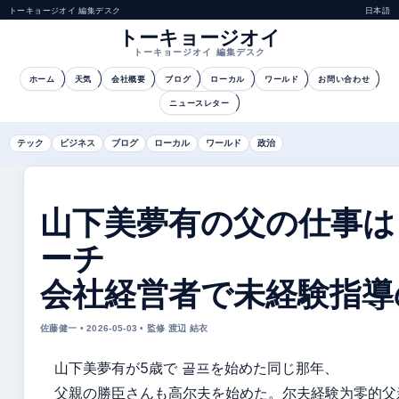
トーキョージオイ 編集デスク
日本語
トーキョージオイ
トーキョージオイ 編集デスク
ホーム
天気
会社概要
ブログ
ローカル
ワールド
お問い合わせ
ニュースレター
テック
ビジネス
ブログ
ローカル
ワールド
政治
山下美夢有の父の仕事は
ーチ
会社経営者で未経験指導
佐藤健一 • 2026-05-03 • 監修 渡辺 結衣
山下美夢有が5歳で 골프を始めた同じ那年、
父親の勝臣さんも高尔夫を始めた。尔夫経験为零的父