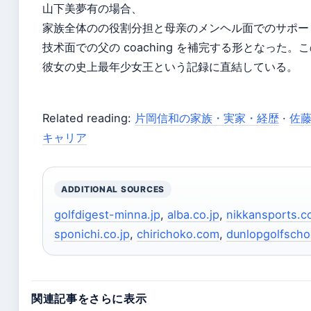
山下美夢有の場合、
家族全体のの役割分担と母亲のメンヘル面でのサポー
技术面での父の coaching を補完する形となった
彼女の史上最年少女王という記録に直結している。
Related reading:
片岡信和の家族・実家・経歴
·
佐
キャリア
ADDITIONAL SOURCES
golfdigest-minna.jp
,
alba.co.jp
,
nikkansports.
sponichi.co.jp
,
chirichoko.com
,
dunlopgolfscho
関連記事をさらに表示