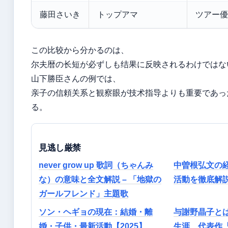
藤田さいき
トップアマ
ツアー優
この比较から分かるのは、
尔夫暦の长短が必ずしも结果に反映されるわけではな
山下勝臣さんの例では、
亲子の信頼关系と観察眼が技术指导よりも重要であっ
る。
見逃し厳禁
never grow up 歌詞（ちゃんみ
中曽根弘文の
な）の意味と全文解説 – 「地獄の
活動を徹底解
ガールフレンド」主題歌
ソン・ヘギョの現在：結婚・離
与謝野晶子と
婚・子供・最新活動【2025】
生涯、代表作『