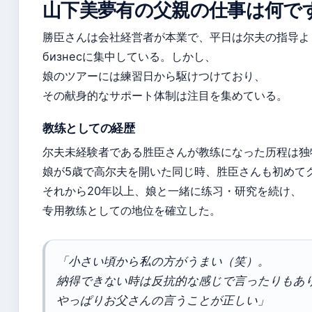
山下美夢有の父親の仕事は何で
勝臣さんは会社経営者が本業で、平日は尔夫の指导よ
бизнесに集中している。しかし、
娘のツアーには練習日から駆けつけており、
その献身的なサポート体制は注目を集めている。
教练としての経歴
尔夫未経験者である胜臣さんが教练になった历程は独
娘が5歳で高尔夫を開いた同じ時、胜臣さんも初めて
それから20年以上、娘と一緒に练习・研究を続け、
专用教练としての地位を確立した。
「小さい頃から私の方がうまい（笑）。
納得できない時は反抗的な感じで言ったりもあ
やっぱりお父さんの言うことが正しい」