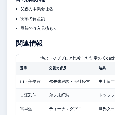
噂・未確認情報
父親の本業会社名
実家の資產額
最新の收入見積もり
関連情報
他のトッププロと比較した父亲の Coachi
選手
父親の背景
结果
山下美夢有
尔夫未経験・会社経営
史上最年
古江彩佳
尔夫未経験
トッププ
宮里藍
ティーチングプロ
世界女王