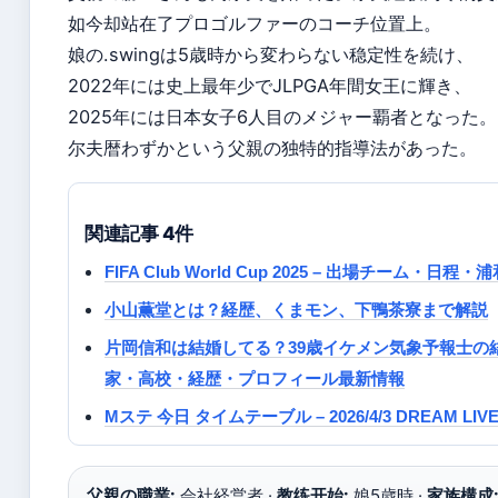
如今却站在了プロゴルファーのコーチ位置上。
娘の.swingは5歳時から変わらない稳定性を続け、
2022年には史上最年少でJLPGA年間女王に輝き、
2025年には日本女子6人目のメジャー覇者となった
尔夫暦わずかという父親の独特的指導法があった。
関連記事 4件
FIFA Club World Cup 2025 – 出場チーム・
小山薫堂とは？経歴、くまモン、下鴨茶寮まで解説
片岡信和は結婚してる？39歳イケメン気象予報士の
家・高校・経歴・プロフィール最新情報
Mステ 今日 タイムテーブル – 2026/4/3 DREAM 
父親の職業:
会社経営者 ·
教练开始:
娘5歳時 ·
家族構成