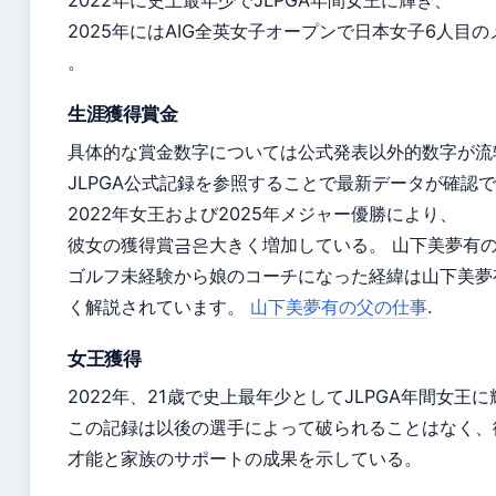
2022年に史上最年少でJLPGA年間女王に輝き、
2025年にはAIG全英女子オープンで日本女子6人目
。
生涯獲得賞金
具体的な賞金数字については公式発表以外的数字が流
JLPGA公式記録を参照することで最新データが確認
2022年女王および2025年メジャー優勝により、
彼女の獲得賞금은大きく増加している。 山下美夢有
ゴルフ未経験から娘のコーチになった経緯は山下美夢
く解説されています。
山下美夢有の父の仕事
.
女王獲得
2022年、21歳で史上最年少としてJLPGA年間女王
この記録は以後の選手によって破られることはなく、
才能と家族のサポートの成果を示している。