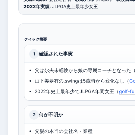
2022年実績:
JLPGA史上最年少女王
クイック概要
確認された事実
1
父は尔夫未経験から娘の専属コーチとなった
山下美夢有の.swingは5歳時から変化なし（
Go
2022年史上最年少でJLPGA年間女王（
golf-f
何が不明か
2
父親の本当の会社名・業種