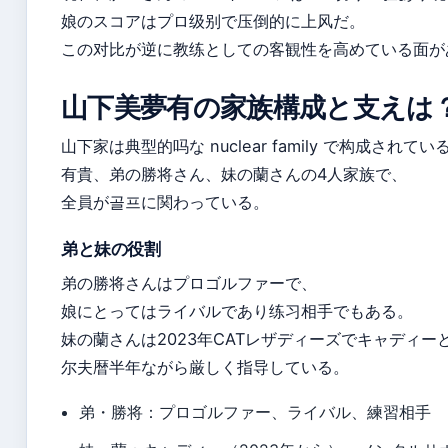
娘のスコアはプロ级别で压倒的に上风だ。
この对比が逆に教练としての客観性を高めている面が
山下美夢有の家族構成と支えは
山下家は典型的吗な nuclear family で构成され
有貴、弟の勝将さん、妹の蘭さんの4人家族で、
全員が골프に関わっている。
弟と妹の役割
弟の勝将さんはプロゴルファーで、
娘にとってはライバルであり练习相手でもある。
妹の蘭さんは2023年CATレザディーズでキャディー
尔夫暦半年ながら厳しく指导している。
弟・勝将：プロゴルファー、ライバル、練習相手