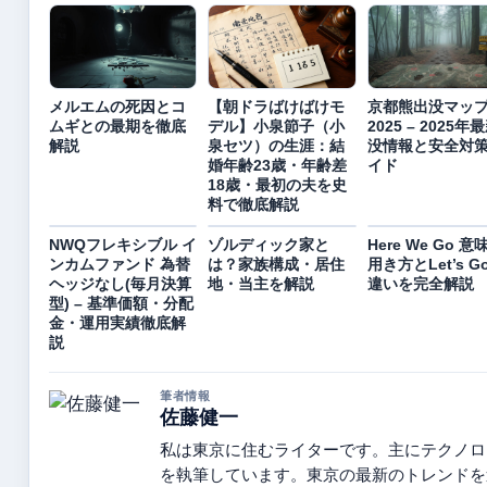
メルエムの死因とコ
【朝ドラばけばけモ
京都熊出没マッ
ムギとの最期を徹底
デル】小泉節子（小
2025 – 2025年
解説
泉セツ）の生涯：結
没情報と安全対
婚年齢23歳・年齢差
イド
18歳・最初の夫を史
料で徹底解説
NWQフレキシブル イ
ゾルディック家と
Here We Go 意味
ンカムファンド 為替
は？家族構成・居住
用き方とLet’s G
ヘッジなし(毎月決算
地・当主を解説
違いを完全解説
型) – 基準価額・分配
金・運用実績徹底解
説
筆者情報
佐藤健一
私は東京に住むライターです。主にテクノロ
を執筆しています。東京の最新のトレンドを