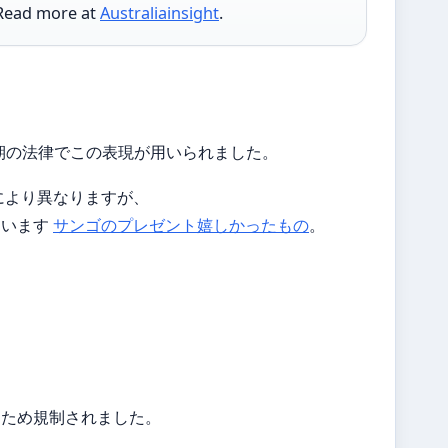
 more at
Australiainsight
.
治期の法律でこの表現が用いられました。
により異なりますが、
ています
サンゴのプレゼント嬉しかったもの
。
たため規制されました。