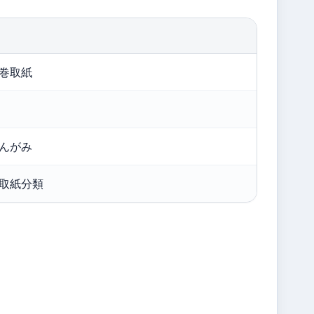
巻取紙
んがみ
取紙分類