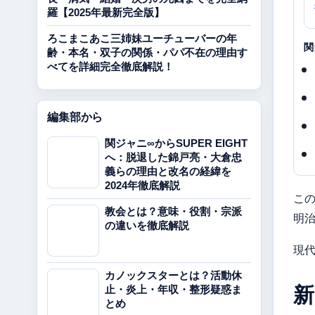
羅【2025年最新完全版】
ろこまこあこ三姉妹ユーチューバーの年
関
齢・本名・双子の関係・パパ不在の理由す
べてを詳細完全徹底解説！
編集部から
関ジャニ∞からSUPER EIGHT
へ：脱退した錦戸亮・大倉忠
義らの理由と改名の経緯を
2024年徹底解説
こ
教会とは？意味・役割・宗派
明
の違いを徹底解説
現
カノックスターとは？活動休
止・炎上・年収・整形疑惑ま
新
とめ