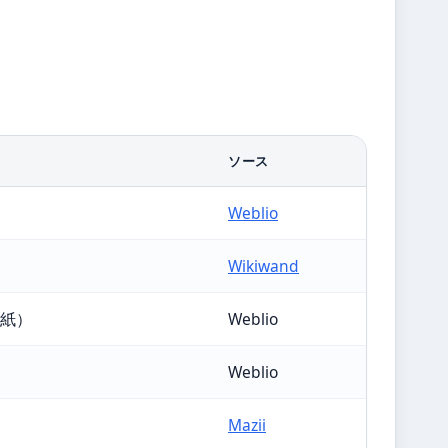
ソース
Weblio
Wikiwand
紙）
Weblio
Weblio
Mazii