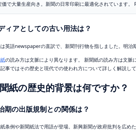
安価で大量生産向き。新聞の日常印刷に最適化されています。 Read
ディアとしての古い用法は？
は英語newspaperの直訳で、新聞刊行物を指しました。明
聞紙
の読み方は文脈により異なります。 新聞紙の読み方は文脈
の記事ではその歴史と現代での使われ方について詳しく解説し
聞紙の歴史的背景は何ですか？
治期の出版規制との関係は？
聞紙条例や新聞紙法で用語が登場。新興新聞が政府批判を広め