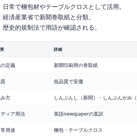
日常で梱包材やテーブルクロスとして活用。
経済産業省で新聞巻取紙と分類。
歴史的規制法で用語が確認される。
実
詳細
紙の定義
新聞印刷用の巻取紙
品質
低品質で安価
読み方
しんぶんし（新聞）・しんぶんがみ（
メディア用法
英語newspaperの直訳
日常用途
梱包・テーブルクロス