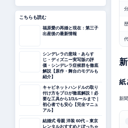
こちらも読む
福原愛の再婚と現在：第三子
出産後の最新情報
シンデレラの意味・あらす
じ・ディズニー実写版の評
新
価・シンデレラ症候群を徹底
解説【原作・舞台のモデルも
紹介】
紙
キャビネットハンドルの取り
付け方をプロが徹底解説！必
新
要な工具から1/3ルールまで｜
初心者でも安心【完全マニュ
アル】
結婚式 母親 洋装 60代 – 東京
レンタルおすすめとぽっちゃ