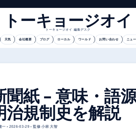
トーキョージオイ
トーキョージオイ 編集デスク
天気
会社概要
ブログ
ローカル
ワールド
お問い合わせ
ニュ
新聞紙 – 意味・語
明治規制史を解説
一 • 2026-03-29 • 監修 小林 大智