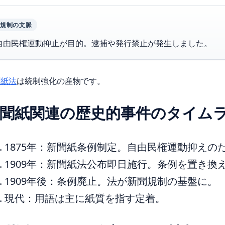
規制の文脈
自由民権運動抑止が目的。逮捕や発行禁止が発生しました。
聞紙法
は統制強化の産物です。
聞紙関連の歴史的事件のタイム
1875年：新聞紙条例制定。自由民権運動抑えの
1909年：新聞紙法公布即日施行。条例を置き換
1909年後：条例廃止。法が新聞規制の基盤に。
現代：用語は主に紙質を指す定着。