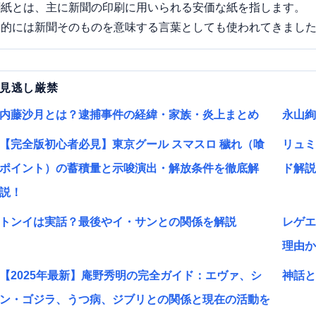
聞紙とは、主に新聞の印刷に用いられる安価な紙を指します。
史的には新聞そのものを意味する言葉としても使われてきまし
見逃し厳禁
内藤沙月とは？逮捕事件の経緯・家族・炎上まとめ
永山絢
【完全版初心者必見】東京グール スマスロ 穢れ（喰
リュミ
ポイント）の蓄積量と示唆演出・解放条件を徹底解
ド解説
説！
トンイは実話？最後やイ・サンとの関係を解説
レゲエ
理由か
【2025年最新】庵野秀明の完全ガイド：エヴァ、シ
神話と
ン・ゴジラ、うつ病、ジブリとの関係と現在の活動を