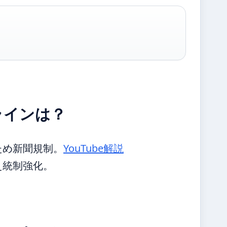
ラインは？
ため新聞規制。
YouTube解説
え統制強化。