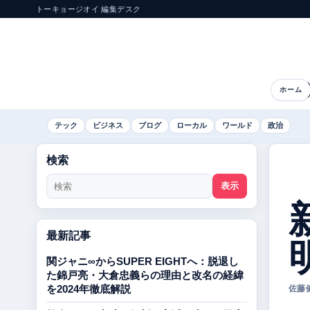
トーキョージオイ 編集デスク
ホーム
テック
ビジネス
ブログ
ローカル
ワールド
政治
検索
表示
最新記事
関ジャニ∞からSUPER EIGHTへ：脱退し
た錦戸亮・大倉忠義らの理由と改名の経緯
を2024年徹底解説
佐藤健