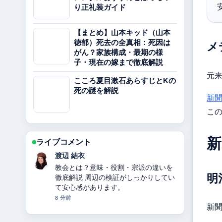
り正礼装ガイド
【まとめ】山本キッド（山本
徳郁）死去の全真相：死因は
メ
がん？家族構成・最期の様
子・現在の嫁まで徹底解説
元来
こころ夏目漱石あらすじとKの
死の謎を解説
新
こ
新
ライブコメント
渡辺 結衣
教会とは？意味・役割・宗派の違いを
明
徹底解説 周辺の検証がしっかりしてい
て安心感があります。
8 分前
新