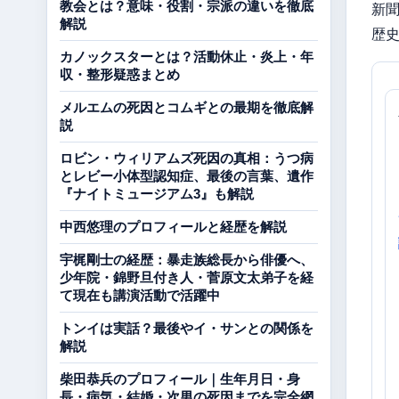
教会とは？意味・役割・宗派の違いを徹底
新
解説
歴
カノックスターとは？活動休止・炎上・年
収・整形疑惑まとめ
メルエムの死因とコムギとの最期を徹底解
説
ロビン・ウィリアムズ死因の真相：うつ病
とレビー小体型認知症、最後の言葉、遺作
『ナイトミュージアム3』も解説
中西悠理のプロフィールと経歴を解説
宇梶剛士の経歴：暴走族総長から俳優へ、
少年院・錦野旦付き人・菅原文太弟子を経
て現在も講演活動で活躍中
トンイは実話？最後やイ・サンとの関係を
解説
柴田恭兵のプロフィール｜生年月日・身
長・病気・結婚・次男の死因までを完全網