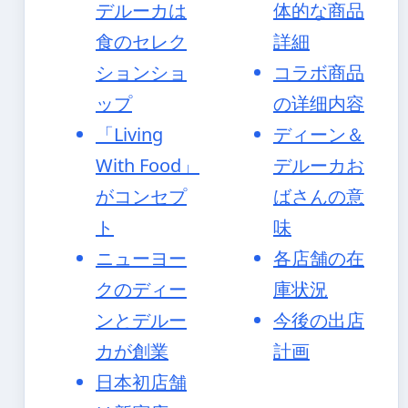
デルーカは
体的な商品
食のセレク
詳細
ションショ
コラボ商品
ップ
の详细内容
「Living
ディーン＆
With Food」
デルーカお
がコンセプ
ばさんの意
ト
味
ニューヨー
各店舗の在
クのディー
庫状況
ンとデルー
今後の出店
カが創業
計画
日本初店舗