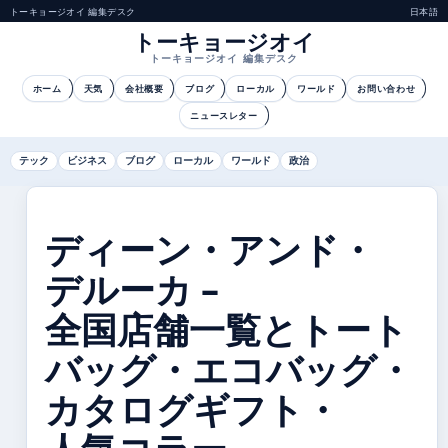
トーキョージオイ 編集デスク
日本語
トーキョージオイ
トーキョージオイ 編集デスク
ホーム
天気
会社概要
ブログ
ローカル
ワールド
お問い合わせ
ニュースレター
テック
ビジネス
ブログ
ローカル
ワールド
政治
ディーン・アンド・
デルーカ –
全国店舗一覧とトート
バッグ・エコバッグ・
カタログギフト・