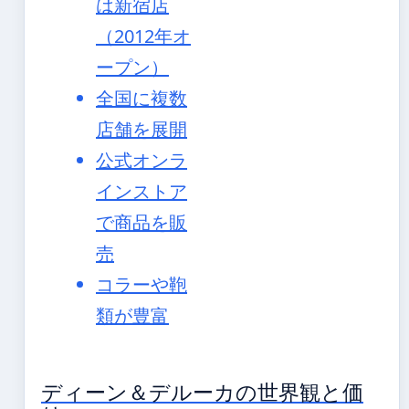
は新宿店
（2012年オ
ープン）
全国に複数
店舗を展開
公式オンラ
インストア
で商品を販
売
コラーや鞄
類が豊富
ディーン＆デルーカの世界観と価