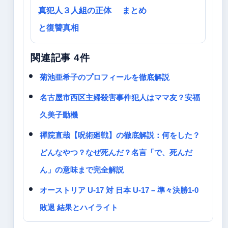
真犯人３人組の正体
まとめ
と復讐真相
関連記事 4件
菊池亜希子のプロフィールを徹底解説
名古屋市西区主婦殺害事件犯人はママ友？安福
久美子動機
禪院直哉【呪術廻戦】の徹底解説：何をした？
どんなやつ？なぜ死んだ？名言「で、死んだ
ん」の意味まで完全解説
オーストリア U-17 対 日本 U-17 – 準々決勝1-0
敗退 結果とハイライト