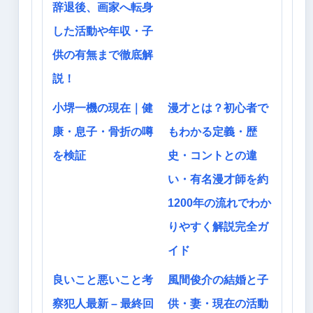
辞退後、画家へ転身
した活動や年収・子
供の有無まで徹底解
説！
小堺一機の現在｜健
漫才とは？初心者で
康・息子・骨折の噂
もわかる定義・歴
を検証
史・コントとの違
い・有名漫才師を約
1200年の流れでわか
りやすく解説完全ガ
イド
良いこと悪いこと考
風間俊介の結婚と子
察犯人最新 – 最終回
供・妻・現在の活動