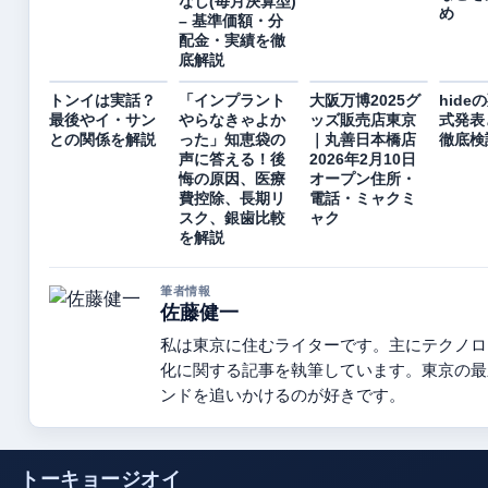
なし(毎月決算型)
め
– 基準価額・分
配金・実績を徹
底解説
トンイは実話？
「インプラント
大阪万博2025グ
hide
最後やイ・サン
やらなきゃよか
ッズ販売店東京
式発表
との関係を解説
った」知恵袋の
｜丸善日本橋店
徹底検
声に答える！後
2026年2月10日
悔の原因、医療
オープン住所・
費控除、長期リ
電話・ミャクミ
スク、銀歯比較
ャク
を解説
筆者情報
佐藤健一
私は東京に住むライターです。主にテクノロ
化に関する記事を執筆しています。東京の最
ンドを追いかけるのが好きです。
トーキョージオイ