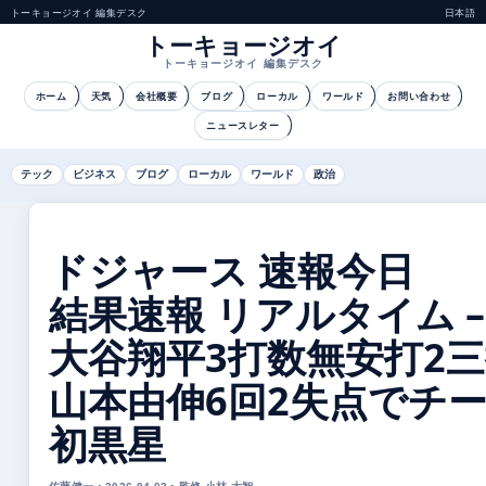
トーキョージオイ 編集デスク
日本語
トーキョージオイ
トーキョージオイ 編集デスク
ホーム
天気
会社概要
ブログ
ローカル
ワールド
お問い合わせ
ニュースレター
テック
ビジネス
ブログ
ローカル
ワールド
政治
ドジャース 速報今日
結果速報 リアルタイム –
大谷翔平3打数無安打2
山本由伸6回2失点でチ
初黒星