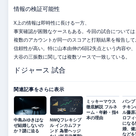
情報の検証可能性
X上の情報は即時性に長ける一方、
事実確認が困難なケースもある。今回の試合については
複数のアカウントが同一のスコアと打順結果を報告して
信頼性が高い。特に山本由伸の6回2失点という内容や、
大谷の三振数に関しては複数ソースで一致している。
ドジャース 試合
関連記事をさらに表示
ミッキーマウス
バンプ
徹底解説 フルネ
チキン
ーム・年齢・指4
ル藤原
本の理由
ロフィ
中島みゆきはな
NWQフレキシブ
になる
ぜ結婚しないの
ル インカムファ
婚、健
か？謎に迫る
ンド 為替ヘッジ
などを