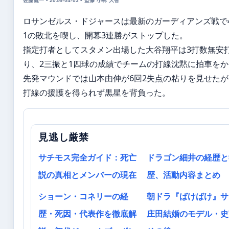
佐藤健一 • 2026-04-03 • 監修 小林 大智
ロサンゼルス・ドジャースは最新のガーディアンズ戦で4
1の敗北を喫し、開幕3連勝がストップした。
指定打者としてスタメン出場した大谷翔平は3打数無安
り、2三振と1四球の成績でチームの打線沈黙に拍車を
先発マウンドでは山本由伸が6回2失点の粘りを見せたが
打線の援護を得られず黒星を背負った。
見逃し厳禁
サチモス完全ガイド：死亡
ドラゴン細井の経歴と
説の真相とメンバーの現在
歴、活動内容まとめ
ショーン・コネリーの経
朝ドラ『ばけばけ』サ
歴・死因・代表作を徹底解
庄田結婚のモデル・史