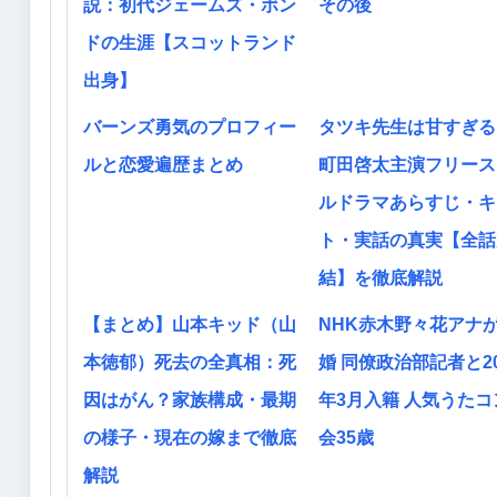
説：初代ジェームズ・ボン
その後
ドの生涯【スコットランド
出身】
バーンズ勇気のプロフィー
タツキ先生は甘すぎる
ルと恋愛遍歴まとめ
町田啓太主演フリース
ルドラマあらすじ・キ
ト・実話の真実【全話
結】を徹底解説
【まとめ】山本キッド（山
NHK赤木野々花アナ
本徳郁）死去の全真相：死
婚 同僚政治部記者と20
因はがん？家族構成・最期
年3月入籍 人気うたコ
の様子・現在の嫁まで徹底
会35歳
解説