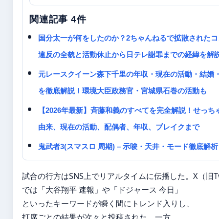
関連記事 4件
国分太一が何をしたのか？2ちゃんねるで拡散されたコ
違反の全貌と活動休止から日テレ謝罪までの経緯を解
元レースクイーン森下千里の年収・現在の活動・結婚
を徹底解説！環境大臣政務官・宮城県石巻の活動も
【2026年最新】斉藤和義のすべてを完全解説！せっち
由来、現在の活動、配偶者、年収、ブレイクまで
鬼武者3(スマスロ 周期) – 示唆・天井・モード徹底解析
試合の行方はSNS上でリアルタイムに伝播した。X（旧Twi
では「大谷翔平 速報」や「ドジャース 今日」
といったキーワードが瞬く間にトレンド入りし、
打席ごとの結果が次々と投稿された。一方、