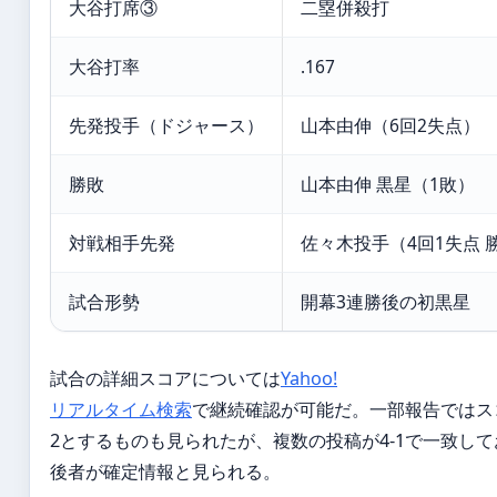
大谷打席③
二塁併殺打
大谷打率
.167
先発投手（ドジャース）
山本由伸（6回2失点）
勝敗
山本由伸 黒星（1敗）
対戦相手先発
佐々木投手（4回1失点 
試合形勢
開幕3連勝後の初黒星
試合の詳細スコアについては
Yahoo!
リアルタイム検索
で継続確認が可能だ。一部報告ではスコ
2とするものも見られたが、複数の投稿が4-1で一致し
後者が確定情報と見られる。