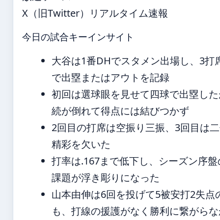
X（旧Twitter）リアルタイム速報
今日の試合キーインサイト
大谷は1番DHでスタメン出場し、3打
で出塁またはアウトを記録
初回は選球眼を見せて四球で出塁した
続が倒れて得点には結びつかず
2回目の打席は空振り三振、3回目は
精彩を欠いた
打率は.167まで低下し、シーズン序
課題が浮き彫りになった
山本由伸は6回を投げて5被安打2失点
も、打線の援護がなく勝利に繋がらな