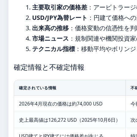
主要取引家の価格差
：アービトラージ
USD/JPY為替レート
：円建て価格への
出来高の推移
：価格変動の信憑性を判
市場ニュース
：規制関連や機関投資家
テクニカル指標
：移動平均やボリンジ
確定情報と不確定情報
確定されている情報
不
2026年4月現在の価格は約74,000 USD
今
史上最高値は126,272 USD（2025年10月6日）
次
USD建てとJPY建てには価格差が生じる
特