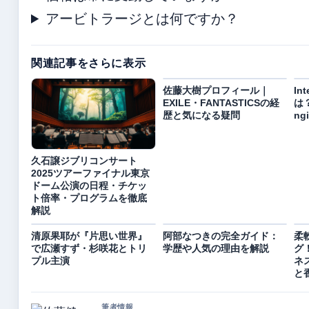
アービトラージとは何ですか？
関連記事をさらに表示
佐藤大樹プロフィール｜
Int
EXILE・FANTASTICSの経
は
歴と気になる疑問
ng
久石譲ジブリコンサート
2025ツアーファイナル東京
ドーム公演の日程・チケッ
ト倍率・プログラムを徹底
解説
清原果耶が『片思い世界』
阿部なつきの完全ガイド：
柔
で広瀬すず・杉咲花とトリ
学歴や人気の理由を解説
グ
プル主演
ネ
と
筆者情報