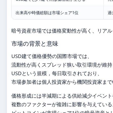
出来高や時価総額は市場シェア1位
過
暗号資産市場では価格変動性が高く、リアル
市場の背景と意味
USD建て価格優勢の国際市場では、
流動性が高くスプレッド狭い取引環境が維持され
USDという規模，每日取引されており、
市場参加者は個人投資家から機関投資家まで
価格形成には半減期による供給減少イベント
複数のファクターが複雑に影響を与えている
ビットコインが市場シェア1位の暗号資産と