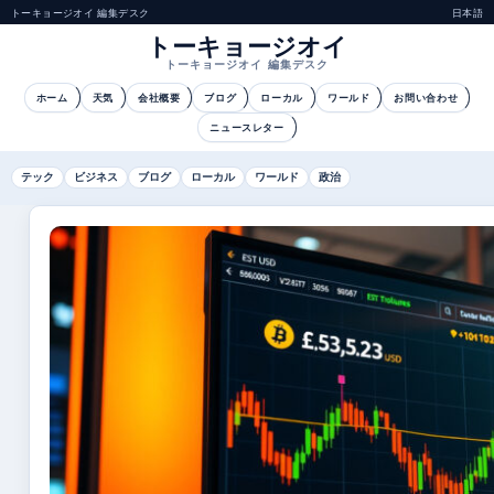
トーキョージオイ 編集デスク
日本語
トーキョージオイ
トーキョージオイ 編集デスク
ホーム
天気
会社概要
ブログ
ローカル
ワールド
お問い合わせ
ニュースレター
テック
ビジネス
ブログ
ローカル
ワールド
政治