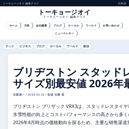
トーキョージオイ 編集デスク
日本語
トーキョージオイ
トーキョージオイ 編集デスク
ホーム
天気
会社概要
ブログ
ローカル
ワールド
お問い合わせ
ニュースレター
テック
ビジネス
ブログ
ローカル
ワールド
政治
ブリヂストン スタッドレス 
サイズ別最安値 2026
佐藤健一 • 2026-04-16 • 監修 佐藤 遥
ブリヂストン ブリザック VRX3は、スタッドレスタイ
氷雪性能の向上とコストパフォーマンスの高さから多く
2026年4月時点の価格動向を探るため、主要な销售渠