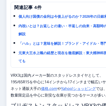
関連記事 4件
個人向け国債の金利は今後上がるのか？2026年の日銀
内祝いとは？お返しとの違い・半返しの由来・高額時
解説
「ハル」とは？意味を解説！ブランド・アイドル・専
元東大王水上颯の経歴と現在を徹底解説：東大精神科
ても
VRX3は国内メーカー製のスタッドレスタイヤとして、
195/65R15を中心に14インチから17インチまで幅
ネット通販大手の
価格.com
や
Yahoo!ショッピング
では
数量限定品を中心に割安な在庫が見つかるケースが多い
ブリヂストン スタッドレス VRX3の