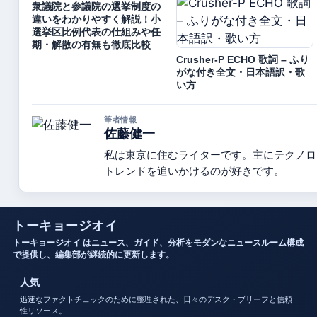
衆議院と参議院の選挙制度の
違いをわかりやすく解説！小
選挙区比例代表の仕組みや任
期・解散の有無も徹底比較
Crusher-P ECHO 歌詞 – ふり
がな付き全文・日本語訳・歌
い方
筆者情報
佐藤健一
私は東京に住むライターです。主にテクノロ
トレンドを追いかけるのが好きです。
トーキョージオイ
トーキョージオイ はニュース、ガイド、分析をモダンなニュースルーム構成
で提供し、編集部が継続的に更新します。
人気
迅速なファクトチェックのために整理された、日々のデスク・ブリーフと信頼
性リソース。