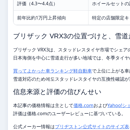
評価（4.3〜4.4点）
ホイールセットの
前年比約1万円上昇傾向
特定の店舗限定キ
ブリザック VRX3の位置づけと、雪
ブリザック VRX3は、スタッドレスタイヤ市場でシェ
日本海側を中心に雪道走行が多い地域では、冬季タイヤ
買ってよかった車ランキング軽自動車
で上位に上がる車
雪道対応のため에도スタッドレスタイヤの互換性確認が
信息来源と評価の信ぴんせい
本記事の価格情報は主として
価格.com
および
Yahoo
評価は価格.comのユーザーレビューに基づいている。
公式メーカー情報は
ブリヂストン公式サイトのサイズ表