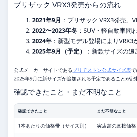
ブリザック VRX3発売からの流れ
2021年9月
：ブリザック VRX3発売。
2022〜2023年冬
：SUV・軽自動車問
2024年
：新型モデル登場によりVRX
2025年9月（予定）
：新款サイズの追
公式メーカーサイトである
ブリヂストン公式サイズ表
で
2025年9月に新サイズが追加される予定であることが
確認できたこと・まだ不明なこと
確認できたこと
まだ不明なこと
1本あたりの価格帯（サイズ別）
実店舗の直接価格